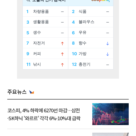
주요뉴스
코스피, 4% 하락에 6270선 마감…삼전
·SK하닉 '와르르' 각각 6%·10%대 급락