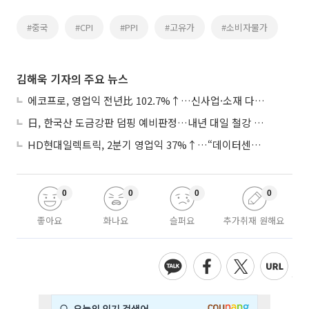
#중국
#CPI
#PPI
#고유가
#소비자물가
김해욱 기자의 주요 뉴스
에코프로, 영업익 전년比 102.7%↑…신사업·소재 다각화 박차
日, 한국산 도금강판 덤핑 예비판정…내년 대일 철강 수출 ‘빨간불’
HD현대일렉트릭, 2분기 영업익 37%↑…“데이터센터 사업, 새로운 성장 축”
0
0
0
0
좋아요
화나요
슬퍼요
추가취재 원해요