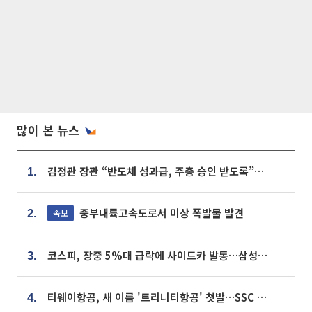
많이 본 뉴스
김정관 장관 “반도체 성과급, 주총 승인 받도록”…상법·자본시장법 개정 시사
1.
중부내륙고속도로서 미상 폭발물 발견
속보
2.
코스피, 장중 5%대 급락에 사이드카 발동…삼성·SK 동반 폭락
3.
티웨이항공, 새 이름 '트리니티항공' 첫발…SSC 전략 본격화
4.