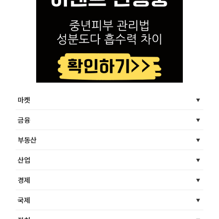
마켓
금융
부동산
산업
경제
국제