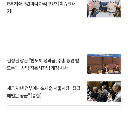
ISA 계좌, 5년마다 깨라고요? [이슈크래
커]
김정관 장관 “반도체 성과급, 주총 승인 받
도록”…상법·자본시장법 개정 시사
세금 꺼낸 정부에…오세훈 서울시장 “집값
해법은 공급” [종합]