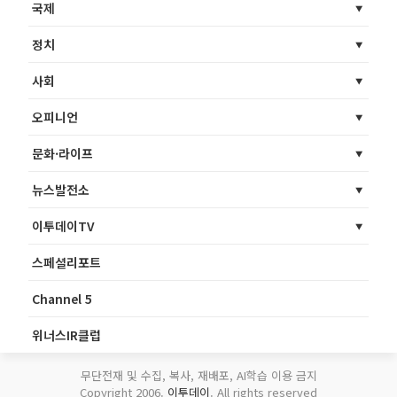
국제
정치
사회
오피니언
문화·라이프
뉴스발전소
이투데이TV
스페셜리포트
Channel 5
위너스IR클럽
무단전재 및 수집, 복사, 재배포, AI학습 이용 금지
Copyright 2006.
이투데이
. All rights reserved