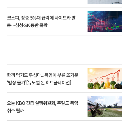
코스피, 장중 5%대 급락에 사이드카 발
동…삼성·SK 동반 폭락
한끼 먹기도 무섭다...폭염이 부른 뜨거운
‘밥상 물가’[뉴노멀 된 히트플레이션]
오늘 KBO 긴급 실행위원회, 주말도 폭염
취소 될까