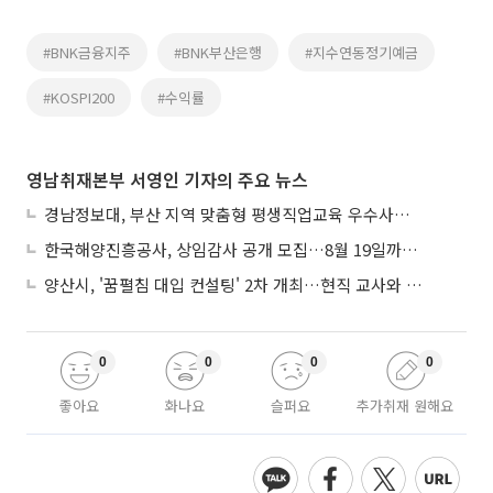
#BNK금융지주
#BNK부산은행
#지수연동정기예금
#KOSPI200
#수익률
영남취재본부 서영인 기자의 주요 뉴스
경남정보대, 부산 지역 맞춤형 평생직업교육 우수사례로 혁신 주도
한국해양진흥공사, 상임감사 공개 모집…8월 19일까지 접수
양산시, '꿈펼침 대입 컨설팅' 2차 개최…현직 교사와 1대1 맞춤 입시전략
0
0
0
0
좋아요
화나요
슬퍼요
추가취재 원해요