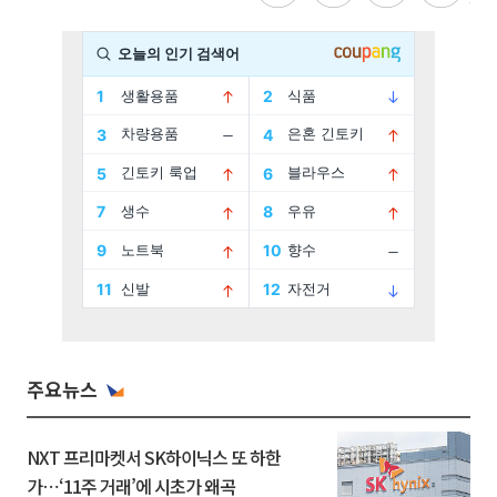
주요뉴스
NXT 프리마켓서 SK하이닉스 또 하한
가⋯‘11주 거래’에 시초가 왜곡