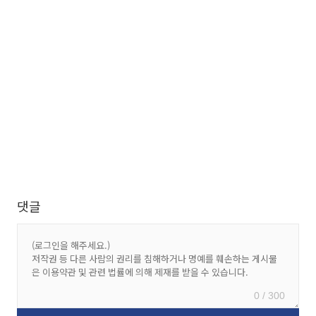
댓글
0 / 300