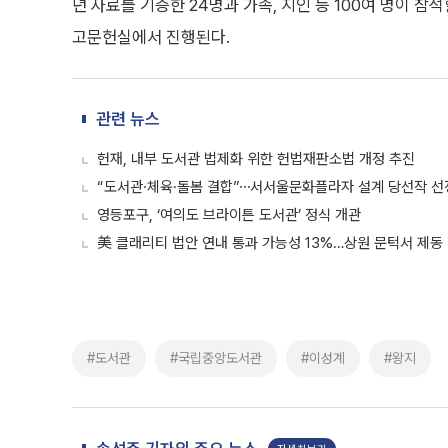
년 자료를 기증한 24명과 가족, 지인 등 100여 명이 참
고문헌실에서 진행된다.
관련 뉴스
헌재, 내부 도서관 법제화 위한 헌법재판소법 개정 추진
“도서관·체육·돌봄 결합”⋯서서울문화플라자 설계 당선작 선
영등포구, ‘여의도 브라이튼 도서관’ 정식 개관
美 클래리티 법안 연내 통과 가능성 13%…상원 문턱서 제동
#도서관
#국립중앙도서관
#이성계
#왕지