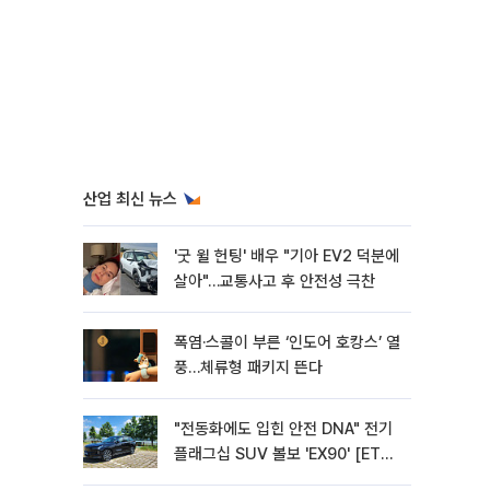
산업 최신 뉴스
'굿 윌 헌팅' 배우 "기아 EV2 덕분에
살아"…교통사고 후 안전성 극찬
폭염·스콜이 부른 ‘인도어 호캉스’ 열
풍…체류형 패키지 뜬다
"전동화에도 입힌 안전 DNA" 전기
플래그십 SUV 볼보 'EX90' [ET의
모빌리티]