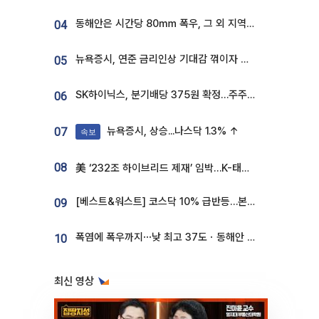
동해안은 시간당 80㎜ 폭우, 그 외 지역은 폭염…‘극과 극 날씨’
04
뉴욕증시, 연준 금리인상 기대감 꺾이자 상승...S&P500 사상 최고치 [종합]
05
SK하이닉스, 분기배당 375원 확정…주주환원책 9월로 앞당겨 발표
06
뉴욕증시, 상승...나스닥 1.3% ↑
07
속보
08
美 ‘232조 하이브리드 제재’ 임박…K-태양광, 불확실성 털고 날개 다나
[베스트&워스트] 코스닥 10% 급반등…본느, 최대주주 변경 기대에 270% 폭등
09
폭염에 폭우까지⋯낮 최고 37도ㆍ동해안 강한 비 [날씨]
10
최신 영상