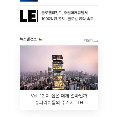
블루엘리펀트, 어펄마캐피탈서
1000억원 유치…글로벌 공략 속도
뉴스발전소
Vol. 12 이 집은 대체 얼마일까
: 슈퍼리치들의 주거지 [THE
RARE]