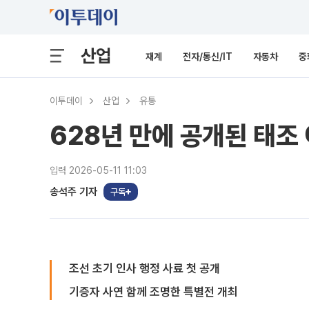
산업
재계
전자/통신/IT
자동차
중
이투데이
산업
유통
628년 만에 공개된 태조 
입력 2026-05-11 11:03
송석주 기자
구독
조선 초기 인사 행정 사료 첫 공개
기증자 사연 함께 조명한 특별전 개최