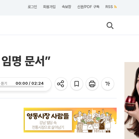
로그인
회원가입
속보창
신문/PDF 구독
RSS
 임명 문서”
00:00 / 02:24
 듣기