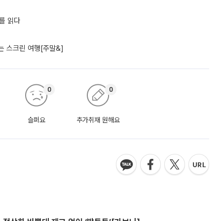
어를 읽다
 스크린 여행[주말&]
0
0
슬퍼요
추가취재 원해요