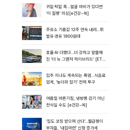
귀밑·턱밑 혹…얼굴 마비가 있다면
‘이 질병’ 의심[e건강~쏙]
주유소 기름값 12주 연속 내려…휘
발유·경유 1800원대
효율·AI 더했다…더 강하고 알뜰해
진 ‘더 뉴 그랜저 하이브리드’ [ET의
모빌리티]
입추 지나도 계속되는 폭염…식음료
업계, ‘늦더위 잡기’ 전력 투구
여름철 마른기침, 냉방병‧감기 아닌
천식일 수도 [e건강~쏙]
‘집도 코칭 받으며 산다’…월급쟁이
부자들, ‘내집마련’ 신청 증가세