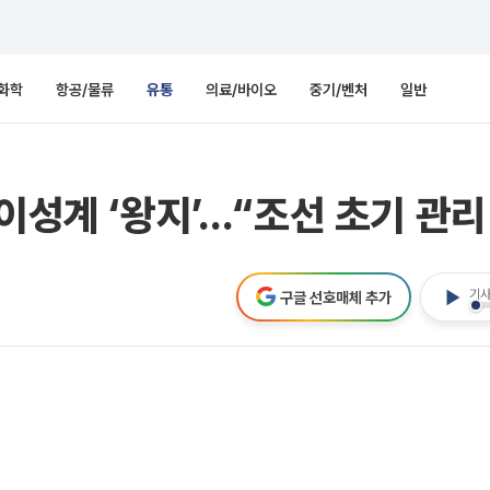
화학
항공/물류
유통
의료/바이오
중기/벤처
일반
이성계 ‘왕지’…“조선 초기 관리
기사
구글 선호매체 추가