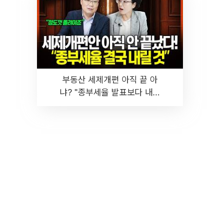
부동산 세제개편 아직 끝 아
냐? "종부세율 발표보다 내릴
것" 장기거주·양도세 전망 I 집
땅지성 I 김인만, 진미윤