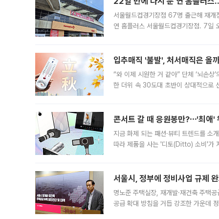
22일 만에 다시 문 연 홈플러스
서울월드컵경기장점 67명 출근해 재개점 
연 홈플러스 서울월드컵경기장점. 7일 
우유, 과일 같은 신선식품이 차근차근 자
입추매직 '불발', 처서매직은 올
“와 이제 시원한 거 같아” 단체 ‘뇌손상
한 더위 속 30도대 초반이 상대적으로
지역에 있었습니다. 7월 말에는 서풍과
콘서트 갈 때 응원봉만?⋯'최애'
지금 화제 되는 패션·뷰티 트렌드를 소개
따라 제품을 사는 '디토(Ditto) 소비
어디일까요? 아이돌 콘서트 시작을 기다
서울시, 정부에 정비사업 규제 완화
명노준 주택실장, 재개발·재건축 주택공
공급 확대 방침을 거듭 강조한 가운데 정
면 반박하고 나섰다. 명노준 서울시 주택