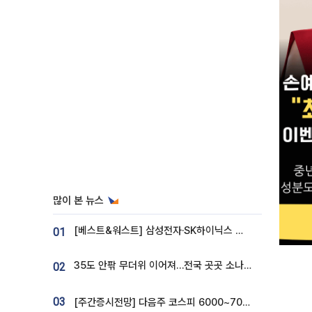
많이 본 뉴스
[베스트&워스트] 삼성전자·SK하이닉스 밀린 한 주…상상인증권은 85% 급등
01
35도 안팎 무더위 이어져…전국 곳곳 소나기 [오늘 날씨]
02
03
[주간증시전망] 다음주 코스피 6000~7000⋯“外人 수급은 정책이 변수”