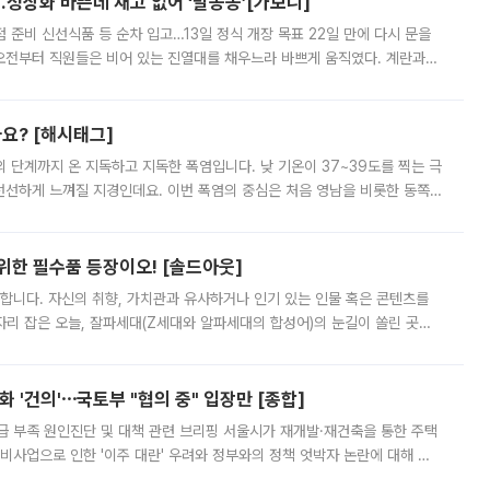
…정상화 바쁜데 재고 없어 ‘발동동’[가보니]
준비 신선식품 등 순차 입고…13일 정식 개장 목표 22일 만에 다시 문을
오전부터 직원들은 비어 있는 진열대를 채우느라 바쁘게 움직였다. 계란과
리를 잡기 시작했지만, 매장 곳곳엔 여전히 텅 빈 매대가 먼저 눈에 들어왔
까요? [해시태그]
’의 단계까지 온 지독하고 지독한 폭염입니다. 낮 기온이 37~39도를 찍는 극
 선선하게 느껴질 지경인데요. 이번 폭염의 중심은 처음 영남을 비롯한 동쪽
 북서풍이 산맥을 넘어 영남 쪽으로 내려오면서 뜨겁고 건조해졌는데요.
 위한 필수품 등장이오! [솔드아웃]
합니다. 자신의 취향, 가치관과 유사하거나 인기 있는 인물 혹은 콘텐츠를
'가 자리 잡은 오늘, 잘파세대(Z세대와 알파세대의 합성어)의 눈길이 쏠린 곳은
리는 공연장. 응원봉만큼이나 눈에 띄는 게 있습니다. 공연이 시작되기
 '건의'⋯국토부 "협의 중" 입장만 [종합]
급 부족 원인진단 및 대책 관련 브리핑 서울시가 재개발·재건축을 통한 주택
비사업으로 인한 '이주 대란' 우려와 정부와의 정책 엇박자 논란에 대해 정
실장은 2031년까지 31만 가구 착공 목표에 차질이 없다는 입장이나,