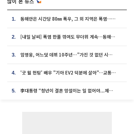
많이 본 뉴스
동해안은 시간당 80㎜ 폭우, 그 외 지역은 폭염…‘극과 극 날씨’
1.
[내일 날씨] 폭염 한풀 꺾여도 무더위 계속⋯동해안 이틀 연속 비
2.
임영웅, 어느덧 데뷔 10주년⋯"가진 것 없던 시절, 내 앞엔 20명의 팬뿐"
3.
'굿 윌 헌팅' 배우 "기아 EV2 덕분에 살아"…교통사고 후 안전성 극찬
4.
李대통령 “청년이 결혼 망설이는 일 없어야...제도상 불이익 조사”
5.