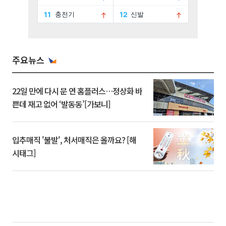
주요뉴스
22일 만에 다시 문 연 홈플러스…정상화 바
쁜데 재고 없어 ‘발동동’[가보니]
입추매직 '불발', 처서매직은 올까요? [해
시태그]