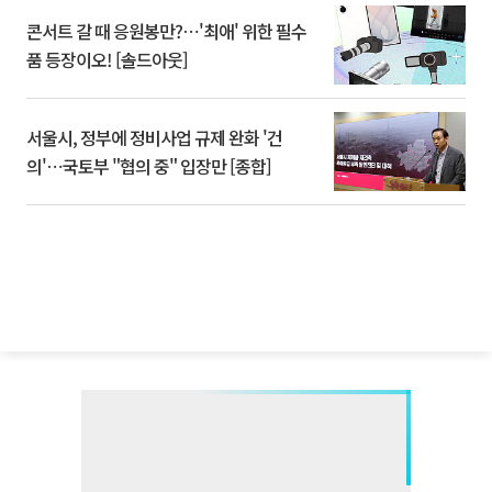
콘서트 갈 때 응원봉만?⋯'최애' 위한 필수
품 등장이오! [솔드아웃]
서울시, 정부에 정비사업 규제 완화 '건
의'⋯국토부 "협의 중" 입장만 [종합]