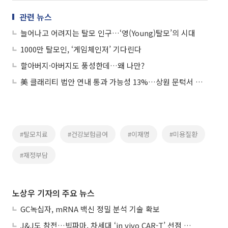
관련 뉴스
늘어나고 어려지는 탈모 인구…‘영(Young)탈모’의 시대
1000만 탈모인, ‘게임체인저’ 기다린다
할아버지·아버지도 풍성한데…왜 나만?
美 클래리티 법안 연내 통과 가능성 13%…상원 문턱서 제동
#탈모치료
#건강보험급여
#이재명
#미용질환
#재정부담
노상우 기자의 주요 뉴스
GC녹십자, mRNA 백신 정밀 분석 기술 확보
J&J도 참전…빅파마, 차세대 ‘in vivo CAR-T’ 선점 경쟁 본격화