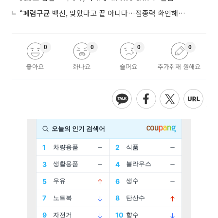
“폐렴구균 백신, 맞았다고 끝 아니다…접종력 확인해야”
0
0
0
0
좋아요
화나요
슬퍼요
추가취재 원해요