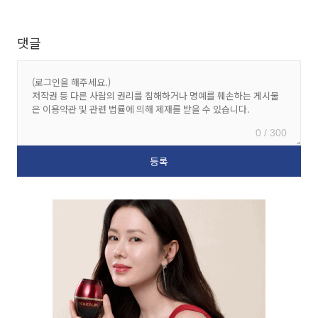
댓글
0 / 300