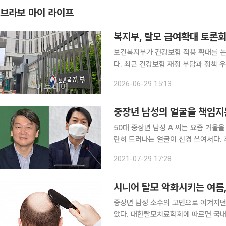
브라보 마이 라이프
복지부, 탈모 급여확대 토론회
보건복지부가 건강보험 적용 확대를 논
다. 최근 건강보험 재정 부담과 정책
보인다. 복지부는 29일 “탈모 급여 확대를 주제로 한 토론회 추진을 중단한다”며 “토론회를 앞두고
2026-06-29 15:13
다양한 의견이 제시되고, 탈모 급여확대
중장년 남성의 얼굴을 책임지는
50대 중장년 남성 A 씨는 요즘 거울
란히 드러나는 얼굴이 신경 쓰여서다. 
서 무슨 문신이냐며 쓴 소리를 했는데,
2021-07-29 17:28
신경 쓰인다. 남성은 꾸미지 않는
시니어 탈모 악화시키는 여름
중장년 남성 소수의 고민으로 여겨지던
았다. 대한탈모치료학회에 따르면 국내 