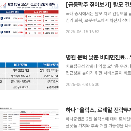
국내 증시에서는 탈모 치료 건강보험 급
심리 회복, 로봇·반도체·이차전지 장
는 3개, 코스닥 시장에서는 10개 종목이 상한가를 기록했다. 
2026-06-15 16:53
치료접근성 강화냐 약물 오남용 우려냐
접근성을 높이기 위한 서비스들이 빠르
진료를 받을 수 있게 됐지만 약물 안전
2026-06-08 05:00
의료 체계 변화 등의 영향으로 국민은 
하나 "올릭스, 로레알 전략투
하나증권은 2일 올릭스에 대해 로레알의
플랫폼 가치와 후속 개발 가능성을 다시 확인해준 