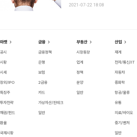
정도가 탈모를 겪는 셈이다. 흔히 가을을 ‘탈모의 계절’이라고 부른다. 하지만 실제 두피가 가장 고통
2021-07-22 18:08
받는 계절은 한여름이다. 강한 자외선
마켓
금융
부동산
산업
공시
금융정책
시장동향
재계
시황
은행
업계
전자/통신/IT
시세
보험
정책
자동차
장외/IPO
2금융
분양
중화학
특징주
카드
일반
항공/물류
투자전략
가상자산/핀테크
유통
채권/펀드
일반
의료/바이오
환율
중기/벤처
국제시황
일반