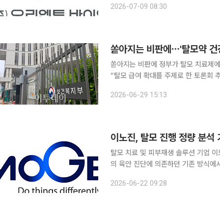
2026-07-09 08:30
엔트바이오는 차세대 발모 신약 후보물질
쏟아지는 비판에⋯'탈모약 건
쏟아지는 비판에 정부가 탈모 치료제에 대한
“탈모 급여 확대를 주제로 한 토론회 추진을 중단한다”
치료제의 건강보험 급여 적용’을 주제로
2026-06-29 15:13
가 필수의료 지원보다 급하냐’는 비판
이노진, 탈모 진행 정량 분석
탈모 치료 및 피부재생 솔루션 기업 이
의 육안 진단에 의존하던 기존 방식에서
축에 속도를 내고 있다. 이노진은 해부학적 기준 좌표 기반 탈모 진행 정량 분석 기술과 전용 촬영 시
2026-06-22 09:28
스템에 대한 특허 출원을 완료했다고 2