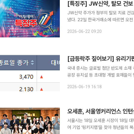
[특징주] JW신약, 탈모 건
JW신약 주가가 정부의 탈모 치료 건강
냈다. 22일 한국거래소에 따르면 오전 9시17분 JW신약은 전장보다 7.28% 오른 2505원에 거래
되고 있다. 이번 급등은 보건복지부가 탈모 치료의 건강보험 적용을 공론화하면서 관련 수혜주로 분
2026-06-22 09:20
류된 JW신약에 매수세가 대거 몰린 
[급등락주 짚어보기] 유리기
국내 증시는 글로벌 첨단 반도체 소재 
공장 유치설 등 초대형 개별 호재들이 
오 테마를 중심으로 강력한 매수세가 
2026-06-19 16:18
오세훈, 서울영커리언스 인턴
서울시는 18일 오세훈 시장이 18일 
여 기업 '링키지랩'을 찾아 청년들의 