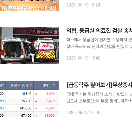
계부터 진로 탐색과 경력 개발을 돕는 5단계 커리어 지
2026-06-18 16:24
여 학생들과 인턴 활동 성과와 소감을 
의협, 응급실 의료진 검찰 송
대구에서 응급실에 환자를 수용하지 않
찰이 응급의료 현장의 현실을 면밀히 살
협회는 18일 서울 용산구 의협회관에
2026-06-18 15:46
현실을 외면한 처사’라고 유감을 표했다.
[급등락주 짚어보기]무상증자·
국내 증시는 무상증자 소식과 반도체 밸
반도체 소부장(소재·부품·장비), 제약
형 호재를 확보한 종목들이 대거 가격제한폭
2026-06-17 16:05
피 시장에서 상한가를 기록한 종목은 