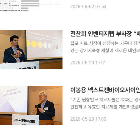
9599원에 이뤄진다. 로레알 측 벤처캐피탈
2026-06-02 07:53
Opportunity Fund가 651억원, Br
탈모 치료 시장이 성장하는 가운데 장
있는 장기지속형 제형이 새로운 대안으
1회 투여 방식의 치료제가 새로운 게임체인저가 될
2026-05-20 17:01
사장은 20일 서울 영등포구 FKI타워
“기존 원형탈모 치료제들은 효과는 있지
안전하고 유효한 치료제를 개발하겠습니다.” 이봉용 넥스트젠바이오사이언스 대표는 
등포구 FKI타워에서 열린 ‘2026 이투데
2026-05-20 17:00
드‘(프로젝트명 NXC736) 개발 현