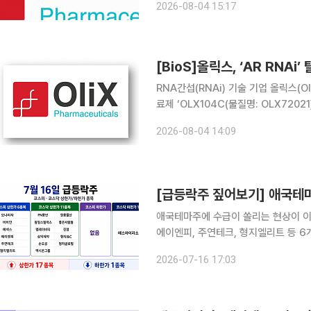
2026-08-04 15:17
투여 환자에 대한 추적 관찰을 진행하
[BioS]올릭스, ‘AR RNAi
RNA간섭(RNAi) 기술 기업 올릭스(Ol
료제 ‘OLX104C(물질명: OLX720
했다고 4일 밝혔다. 올릭스는 지난해 1
2026-08-04 14:09
이후 약 7개월만에 임상1b상에
애국테마주에 수급이 쏠리는 현상이 이
에이엔피, 주연테크, 형지엘리트 등 
년, 동일스틸럭스, 삼익제약, 손오공, 
2026-07-16 17:03
종목은 없었다. 16일 코스피 