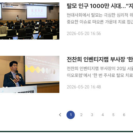
탈모 인구 1000만 시대…“
현대사회에서 탈모는 극심한 심리적 위
중요한 이슈로 떠오른 가운데 치료 접
자리가 마련됐다. 이투데이는 20일 오후 서울 여의도 FKI타워 컨퍼런스센터 다이아몬드홀에서 ‘탈
2026-05-20 16:56
모인구 1000만 명 시대-삶의 질 높이
전찬희 인벤티지랩 부사장 '한 
전찬희 인벤티지랩 부사장이 20일 서울
이오포럼’에서 ‘한 번 주사로 탈모 치료
발표하고 있다. 이투데이는 ‘자라나라 
2026-05-20 16:48
탈모 관리를 주제로 마련한 이번 포럼
1
2
3
4
5
6