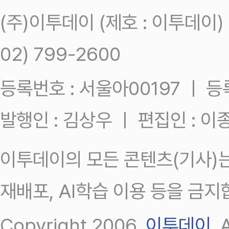
(주)이투데이 (제호 : 이투데이
02) 799-2600
등록번호 : 서울아00197 ㅣ 등록일
발행인 : 김상우 ㅣ 편집인 : 
이투데이의 모든 콘텐츠(기사)는
재배포, AI학습 이용 등을 금지
Copyright 2006.
이투데이
.