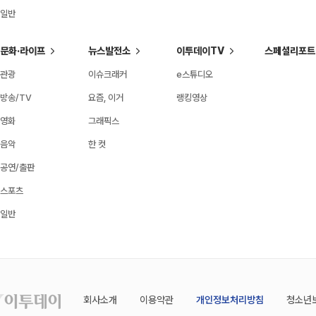
일반
문화·라이프
뉴스발전소
이투데이TV
스페셜리포트
관광
이슈크래커
e스튜디오
방송/TV
요즘, 이거
랭킹영상
영화
그래픽스
음악
한 컷
공연/출판
스포츠
일반
회사소개
이용약관
개인정보처리방침
청소년