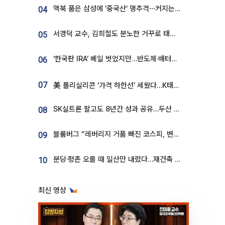
맥북 품은 삼성에 ‘중국산’ 맹추격⋯커지는 노트북 OLED 시장
04
서경덕 교수, 김희철도 분노한 거꾸로 태극기⋯"엉터리는 아냐, 아쉬울 뿐"
05
‘한국판 IRA’ 베일 벗었지만…반도체·배터리 업계 “시행령이 관건”
06
07
美 폴리실리콘 ‘가격 하한선’ 세웠다…K태양광 수혜 기대
SK실트론 팔고도 8년간 성과 공유…두산 인수대금 2.3조가 끝 아냐
08
블룸버그 “레버리지 거품 빠진 코스피, 변동성 최악 국면 지났을 가능성”
09
분당·평촌 오를 때 일산만 내렸다…재건축 기대감도 ‘무색’
10
최신 영상