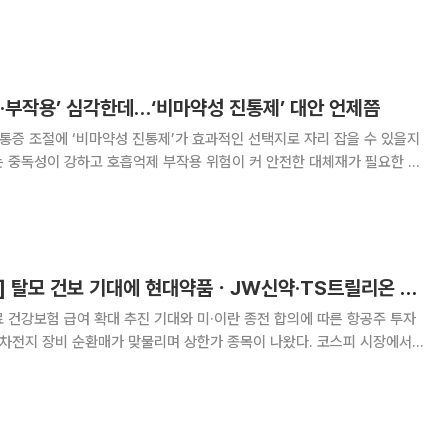
 의협회관에서 브리핑을 열고 응급실 의료진의 검찰 송치에 대해 ‘응급의료
감을 표했다. 경찰은 2023년 3월 대
·부작용’ 심각한데…‘비마약성 진통제’ 대안 언제쯤
 통증 조절에 ‘비마약성 진통제’가 효과적인 선택지로 자리 잡을 수 있을지
는 중독성이 강하고 호흡억제 부작용 위험이 커 안전한 대체재가 필요한 실
 진통제 ‘어나프라주’(성분명 오피란제린)가 의료 현장에 도입됐지만, 아
직 활용도가 높지 않은 상태다. 15일 제약바이오 업계에 따르
[급등락주 짚어보기] 탈모 건보 기대에 현대약품ㆍJW신약·TS트릴리온 상한가…로봇·반도체도 강세
 건강보험 급여 확대 추진 기대와 미·이란 종전 합의에 따른 항공주 투자
이차전지 장비 순환매가 맞물리며 상한가 종목이 나왔다. 코스피 시장에서
 상한가를 기록했다. 15일 코스피 시장에서 상한가를 기록
한 종목은 삼화전자, 티웨이홀딩스, 현대약품이다. 삼화전자는 전