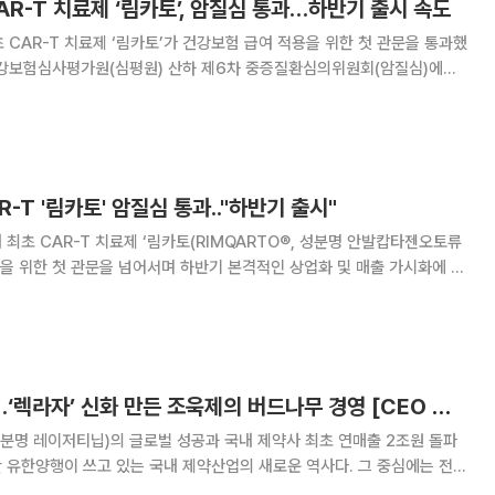
CAR-T 치료제 ‘림카토’, 암질심 통과…하반기 출시 속도
 CAR-T 치료제 ‘림카토’가 건강보험 급여 적용을 위한 첫 관문을 통과했
는 결정을 받았다고 9일 밝혔다. 올해 4월 품목허가를 받은 이후 첫 암질
 추진되면서 향후 건강보험 등재와 시
AR-T '림카토' 암질심 통과.."하반기 출시"
국내 최초 CAR-T 치료제 ‘림카토(RIMQARTO®, 성분명 안발캅타젠오토류
용을 위한 첫 관문을 넘어서며 하반기 본격적인 상업화 및 매출 가시화에 청
지난 8일 개최된 건강보험심사평가원 산하 제6차 중증질환심의위원회(암질
 설정이 적합한 것으로 의결됐다.
화려함보다 지속성…‘렉라자’ 신화 만든 조욱제의 버드나무 경영 [CEO 탐구생활]
성분명 레이저티닙)의 글로벌 성공과 국내 제약사 최초 연매출 2조원 돌파
한 유한양행이 쓰고 있는 국내 제약산업의 새로운 역사다. 그 중심에는 전문
다. 그는 화려한 언변이나 강한 카리스마로 조직을 이끄는 리더와는 거리가