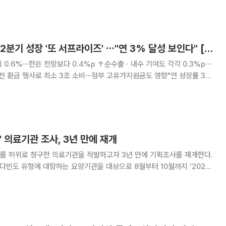
기념행사를 열고 이러한 목표를 제시했다. WHO에 따르면 전
수출·내수 쌍끌이에 2분기 성장 '또 서프라이즈' ⋯"연 3% 달성 보인다" [종합]
치 0.6%⋯한은 전망보다 0.4%p ↑순수출ㆍ내수 기여도 각각 0.3%p⋯
전 환급 행사로 최소 3조 소비⋯정부 고유가지원금도 영향"연 성장률 3%
 경제가 중동발 악재를 딛고 1분기에 이어 2분
어갔다. 특히 반도체 가격 급등 속
' 의료기관 조사, 3년 만에 재개
를 허위로 청구한 의료기관을 적발하고자 3년 만에 기획조사를 재개한다.
 다빈도 유형에 대항하는 요양기관을 대상으로 8월부터 10월까지 ‘2026
벌인다고 13일 밝혔다. 거짓 청구 다빈도 유형은 △입원·내원 일수를 부풀
에게서 비용을 받은 비급여 진료행위를 급