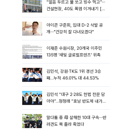
“얼음 두르고 물 쏘고 빙수 먹고”⋯
건설현장, 40도 폭염 이겨내기 [르
포]
아이콘 구준회, 입대 D-2 삭발 공
개⋯"건강히 잘 다녀오겠다"
이재준 수원시장, 20개국 이주민
135명 '새빛 글로벌프렌즈' 위촉
김민석, 강원·TK도 1위 경선 3승
째…누적 46.01% 대 44.53%
김민석 “대구 2·28도 헌법 전문 담
아야”…정청래 “호남 반도체 내가
제일 잘할 것”
말다툼 중 母 살해한 10대 구속⋯반
려견도 목 졸라 죽였다