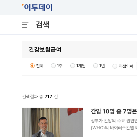
검색
전체
1주
1개월
1년
직접입력
검색결과 총
717
건
간암 10명 중 7명
정부가 간암의 주요 원인인
(WHO)의 바이러스간염 퇴치 목표
28일 서울 중구 한국프레스