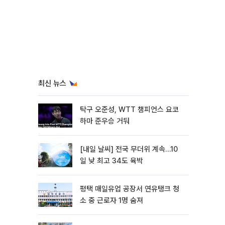
최신 뉴스
탁구 오준성, WTT 챔피언스 요코
하마 준우승 거둬
[내일 날씨] 전국 무더위 계속…10
일 낮 최고 34도 육박
평택 매일유업 공장서 연유탱크 청
소 중 근로자 1명 숨져