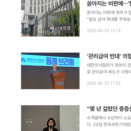
쏟아지는 비판에⋯'
쏟아지는 비판에 정부가 탈모
“탈모 급여 확대를 주제로 한 토론회
치료제의 건강보험 급여 적
2026-06-29 15:13
가 필수의료 지원보다 급하
‘관리급여 반대’ 의
대한의사협회가 정부의 관
로 관리급여 제도가 시행되는
대한의사협회는 서울 용산구
2026-06-25 17:53
서 ‘국민의 치료권, 의사
“몇 년 걸렸던 중증
수개월에서 수년까지 소요
다. 24일 한국과학기자협회와 국립보건연구원은 서울 종로구 HJ 비즈니스센터에서 ‘중증신생아를