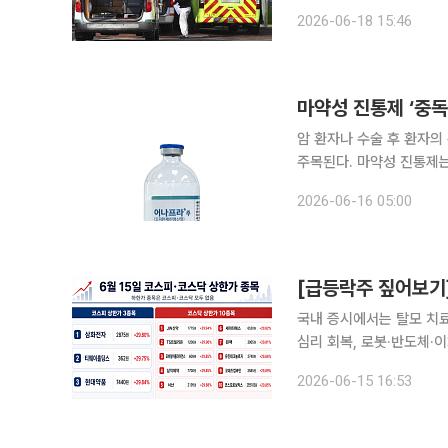
협회는 18일 서울 용산구
2026-06-18 15:46
현실을 외면한 처사’라고 유
마약성 진통제 ‘중독
암 환자나 수술 후 환자의
주목된다. 마약성 진통제
정이다. 국내에는 비마약성
2026-06-16 05:00
국내 증시에서는 탈모 치료
심리 회복, 로봇·반도체·
는 3개, 코스닥 시장에서는 10개 종목이
2026-06-15 16:53