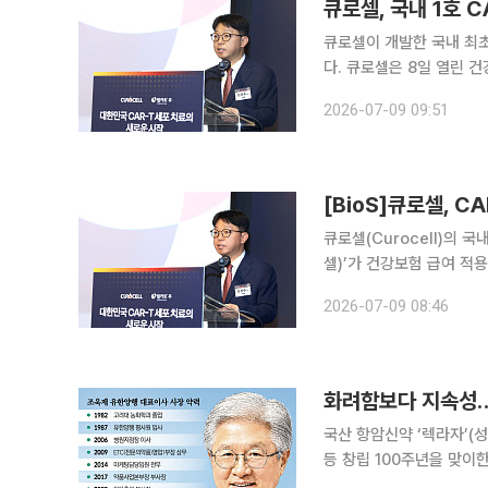
큐로셀, 국내 1호 
큐로셀이 개발한 국내 최초
다. 큐로셀은 8일 열린 건강보험심사평가원(심평원) 산하 제6차 중증질환심의위원회(암질심)에서
급여 기준 설정이 적합하다
2026-07-09 09:51
심에서 급여 기준 마련이
[BioS]큐로셀, C
큐로셀(Curocell)의 
셀)’가 건강보험 급여 적
신호를 켰다. 림카토는 
2026-07-09 08:46
심) 심의 결과, 급여 기준
국산 항암신약 ‘렉라자’(
등 창립 100주년을 맞이
경영인 조욱제 사장이 있