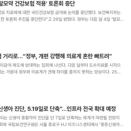
탈모약 건강보험 적용' 토론회 중단
 치료제에 대한 국민건강보험 급여화 논의를 중단했다. 보건복지부는
 추진을 중단한다”고 29일 밝혔다. 정부는 다음 달 4일 ‘탈모
용’을 주제로 ‘모두의 토론회’를 열 예정이었으나, 각계에서 ‘탈모 급여화
냐’는 비판이 쏟아졌다. 토론회
협 거리로…“정부, 개편 강행해 의료계 혼란 빠트려”
리급여 제도에 반대하는 집회에 나선다. 다음 달부터 도수치료를 시작으
 가운데 정부와 의료계가 견해 차이를 좁히지 못하는 양상이다. 25일
 회관에서 의료현안 브리핑을 열고 “28일 오후 4시 서울 대한문 앞에
의 진료권을 침해하는 관리급여 반대 궐기대회’
신생아 진단, 5.19일로 단축”…인프라 전국 확대 예정
되는 신생아 중환자의 진단을 단 7일로 단축하는 체계가 마련될 전망이