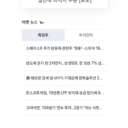
월만에 최저치 수준 [포토]
마켓 뉴스
특징주
투자전략
스페이스X 주가 반등에 관련주 ‘껑충’⋯스피어 18%ㆍ에이치브이엠 12%↑
반도체 온기 탄 2차전지...삼성SDI, 장 초반 7% 넘게 껑충
美 태양광 관세 반사이익 기대감에 한화솔루션 20%대·OCI홀딩스 14%대 급등
포스코퓨처엠, 19만톤 LFP 양극재 공급 합의에 9%대 강세
고려아연, 106분기 연속 흑자...2분기 '어닝 서프라이즈'에 장 초반 12%대 강세