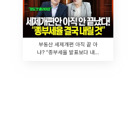
부동산 세제개편 아직 끝 아
냐? "종부세율 발표보다 내릴
것" 장기거주·양도세 전망 I 집
땅지성 I 김인만, 진미윤