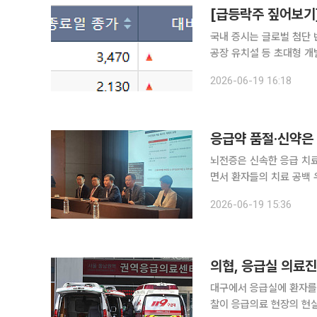
[급등락주 짚어보기
국내 증시는 글로벌 첨단 
공장 유치설 등 초대형 개
오 테마를 중심으로 강력
2026-06-19 16:18
응급약 품절·신약은
뇌전증은 신속한 응급 치
면서 환자들의 치료 공백 
축과 신약 접근성 개선이 시급하다고 강조했다. 대한
2026-06-19 15:36
티호텔에서 기자간담회를 
의협, 응급실 의료진
대구에서 응급실에 환자를
찰이 응급의료 현장의 현실