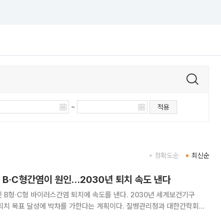
~
적용
정확도순
최신순
은 B·C형간염이 원인…2030년 퇴치 속도 낸다
 B형·C형 바이러스간염 퇴치에 속도를 낸다. 2030년 세계보건기구
 달성에 박차를 가한다는 계획이다. 질병관리청과 대한간학회는
센터에서 ‘오늘의 간염, 내일의 간암’을 주제로 ‘2026 세계 간염의 날’