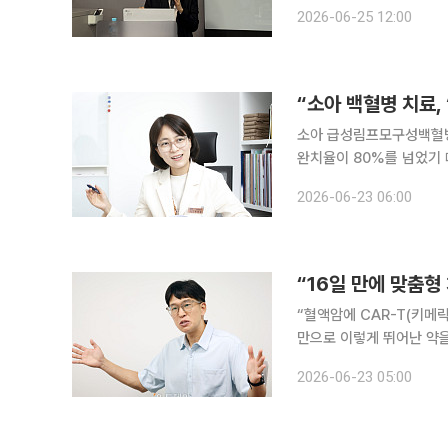
위한 신속 유전진단 연구
2026-06-25 12:00
전국 12개 대학병원에서 
“소아 백혈병 치료,
소아 급성림프모구성백혈병(
완치율이 80%를 넘었기 
다. 한번 재발하면 완치 
2026-06-23 06:00
경우가 많다. 전
“16일 만에 맞춤형
“혈액암에 CAR-T(키메
만으로 이렇게 뛰어난 약을 
더 기대하고 있습니다.” 최근 대전 유성구 큐로셀 본사에서 만난 전동혁 큐로셀 생산기술센터장(상
2026-06-23 05:00
무)은 국산 1호 CAR-T