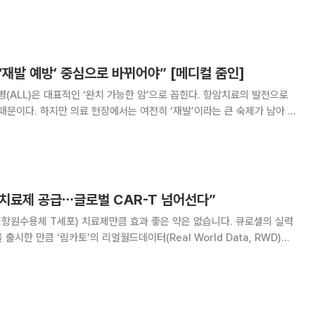
 프로젝트’를 주제로 과학미디어아카데미를 열고 삼성서울병원을 필두로
참여 중인 ‘급성중증신생아 신속유전체 분석 사업’의
 ‘재발 예방’ 중심으로 바뀌어야” [메디컬 줌인]
ALL)은 대표적인 ‘완치 가능한 암’으로 꼽힌다. 항암치료의 발전으로
때문이다. 하지만 의료 현장에서는 여전히 ‘재발’이라는 큰 숙제가 남아 있
가능성이 크게 떨어지고 조혈모세포이식 등 강도 높은 치료를 받아야 하는
문가들은 이제 소아 ALL 치료의 목표도 단순
 치료제 공급⋯글로벌 CAR-T 넘어선다”
릭항원수용체 T세포) 치료제만큼 효과 좋은 약은 없습니다. 큐로셀의 실력
출시한 만큼 ‘림카토’의 리얼월드데이터(Real World Data, RWD)를
 치료제 림카토의 상업적 성공