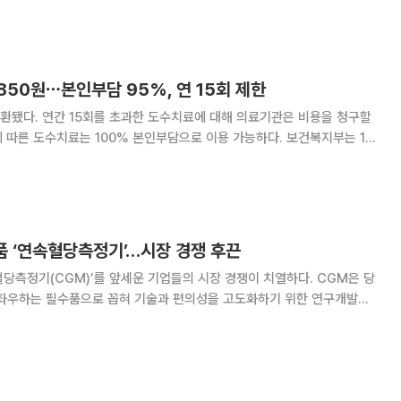
 꾸준한 실행으로 조직을 변화시키는
850원⋯본인부담 95%, 연 15회 제한
환됐다. 연간 15회를 초과한 도수치료에 대해 의료기관은 비용을 청구할
따른 도수치료는 100% 본인부담으로 이용 가능하다. 보건복지부는 1일
 적용된다고 밝혔다. 1회 가격은 모든 의료기관에서 4만3850원으로
5%다. 이번에 처음 시행되는 관리급여
품 ‘연속혈당측정기’…시장 경쟁 후끈
당측정기(CGM)’를 앞세운 기업들의 시장 경쟁이 치열하다. CGM은 당
 좌우하는 필수품으로 꼽혀 기술과 편의성을 고도화하기 위한 연구개발이
 대한 정부의 지원도 확대되는 기조로 시장의 성장세가 지속될 것으로 관측
 업계에 따르면 현재 CGM은 애보트의 ‘프리스