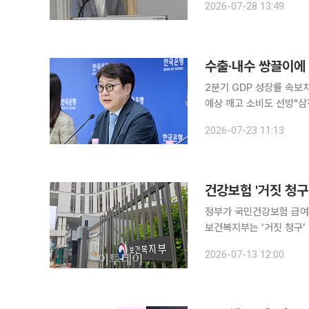
2026-07-28 13:49
2분기 GDP 성장률 속보
예상 깨고 소비도 선방"삼
가능성엔 "하반기 마이너스 성장만 아니면 가능" 한국
2026-07-23 11:13
기에도 가파른 성장세를 이
건강보험 '거짓 청구
정부가 국민건강보험 급여
보건복지부는 ‘거짓 청구’
년 건강보험 기획조사’를 
2026-07-13 12:00
려 청구하는 행위 △환자