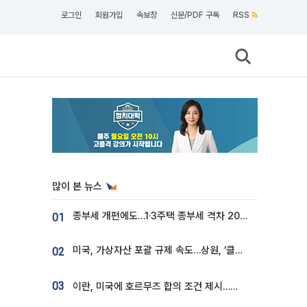
로그인
회원가입
속보창
신문/PDF 구독
RSS
많이 본 뉴스
종부세 개편에도…1·3주택 종부세 격차 2028년부터 확대
01
미국, 가상자산 포괄 규제 속도…상원, ‘클래리티법’ 9월 절차투표 추진
02
03
이란, 미국에 호르무즈 합의 조건 제시…美 “경기 아직 안 끝나” [종합]