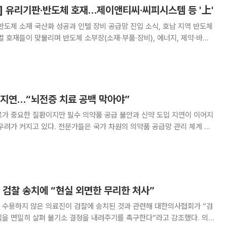
] 유리기판·반도체 호재…제이앤티씨·씨피시스템 등 '上'
반도체 소재 국산화 성공과 인텔 장비 공급망 진입 소식, 호남 지역 반도체
별 호재들이 맞물리며 반도체 소부장(소재·부품·장비), 에너지, 제약·바이
한 매수세가 유입됐다. 확실한 모멘텀을 확보한 종목들이 대거 가격제한폭
까지 치솟으며 시장의 상승 동력을 주도했다. 19일 한국거래소
 지연…“뇌전증 치료 공백 막아야”
료가 중요한 질환이지만 필수 의약품 공급 불안과 신약 도입 지연이 이어지
우려가 커지고 있다. 전문가들은 국가 차원의 의약품 공급망 관리 체계 구
뇌전증학회는 19일 서울 용산구 서울드래곤시
열고 항발작제 공급 안정화와 난치성 뇌전증 환
 검찰 송치에 “현실 외면한 무리한 처사”
 수용하지 않은 의료진이 검찰에 송치된 것과 관련해 대한의사협회가 “검
을 면밀히 살펴 불기소 결정을 내려주기를 촉구한다”라고 강조했다. 의사