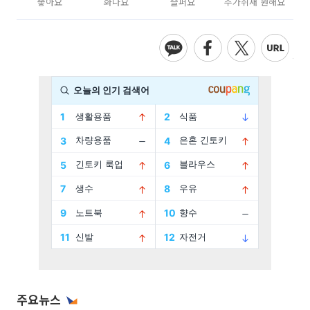
좋아요
화나요
슬퍼요
추가취재 원해요
주요뉴스