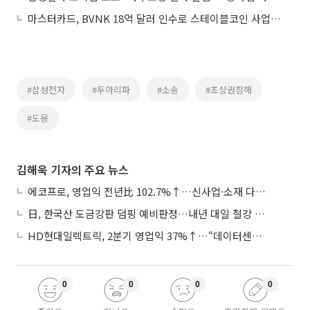
마스터카드, BVNK 18억 달러 인수로 스테이블코인 사업 본격 확장
#삼성전자
#두아리파
#소송
#초상권침해
#도용
김해욱 기자의 주요 뉴스
에코프로, 영업익 전년比 102.7%↑…신사업·소재 다각화 박차
日, 한국산 도금강판 덤핑 예비판정…내년 대일 철강 수출 ‘빨간불’
HD현대일렉트릭, 2분기 영업익 37%↑…“데이터센터 사업, 새로운 성장 축”
0
0
0
0