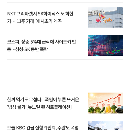
NXT 프리마켓서 SK하이닉스 또 하한
가⋯‘11주 거래’에 시초가 왜곡
코스피, 장중 5%대 급락에 사이드카 발
동…삼성·SK 동반 폭락
한끼 먹기도 무섭다...폭염이 부른 뜨거운
‘밥상 물가’[뉴노멀 된 히트플레이션]
오늘 KBO 긴급 실행위원회, 주말도 폭염