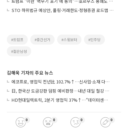
트럼프 "이란 '핵무기 포기'에 동의"⋯호르무즈 봉쇄도 점진적 해제
STO 하위법규 예상안, 풀링·거래한도·정형증권 로드맵 제시
#트럼프
#중간선거
#스윙보터
#민주당
#젊은남성
김해욱 기자의 주요 뉴스
에코프로, 영업익 전년比 102.7%↑…신사업·소재 다각화 박차
日, 한국산 도금강판 덤핑 예비판정…내년 대일 철강 수출 ‘빨간불’
HD현대일렉트릭, 2분기 영업익 37%↑…“데이터센터 사업, 새로운 성장 축”
0
0
0
0