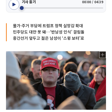
기사 듣기
00:00 / 04:39
물가·주거 부담에 트럼프 정책 실망감 확대
민주당도 대안 못 돼…‘반남성 인식’ 걸림돌
중간선거 앞두고 젊은 남성이 ‘스윙 보터’로