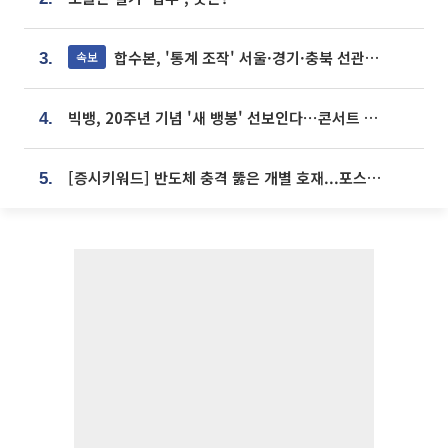
합수본, '통계 조작' 서울·경기·충북 선관위 등 추가 압수수색
속보
3.
빅뱅, 20주년 기념 '새 뱅봉' 선보인다⋯콘서트 앞두고 팝업 개최
4.
[증시키워드] 반도체 충격 뚫은 개별 호재...포스코퓨처엠·에코프로·한화솔루션 '눈길'
5.