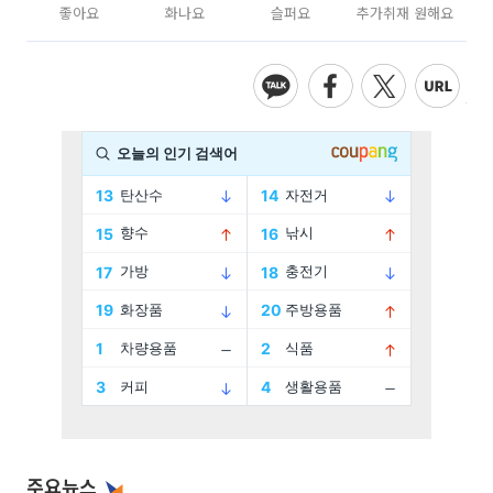
좋아요
화나요
슬퍼요
추가취재 원해요
주요뉴스