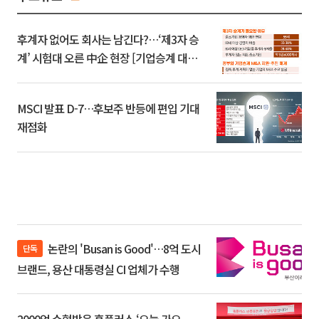
후계자 없어도 회사는 남긴다?…‘제3자 승
계’ 시험대 오른 中企 현장 [기업승계 대전
환]
MSCI 발표 D-7…후보주 반등에 편입 기대
재점화
논란의 'Busan is Good'…8억 도시
단독
브랜드, 용산 대통령실 CI 업체가 수행