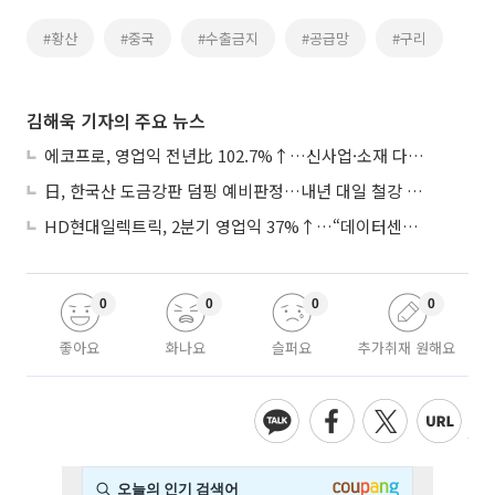
#황산
#중국
#수출금지
#공급망
#구리
김해욱 기자의 주요 뉴스
에코프로, 영업익 전년比 102.7%↑…신사업·소재 다각화 박차
日, 한국산 도금강판 덤핑 예비판정…내년 대일 철강 수출 ‘빨간불’
HD현대일렉트릭, 2분기 영업익 37%↑…“데이터센터 사업, 새로운 성장 축”
0
0
0
0
좋아요
화나요
슬퍼요
추가취재 원해요