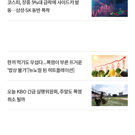
코스피, 장중 5%대 급락에 사이드카 발
동…삼성·SK 동반 폭락
한끼 먹기도 무섭다...폭염이 부른 뜨거운
‘밥상 물가’[뉴노멀 된 히트플레이션]
오늘 KBO 긴급 실행위원회, 주말도 폭염
취소 될까