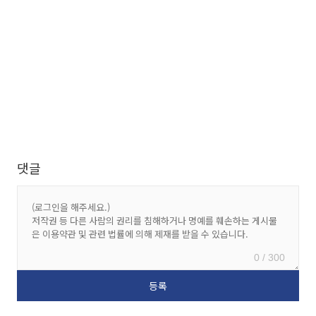
댓글
0 / 300