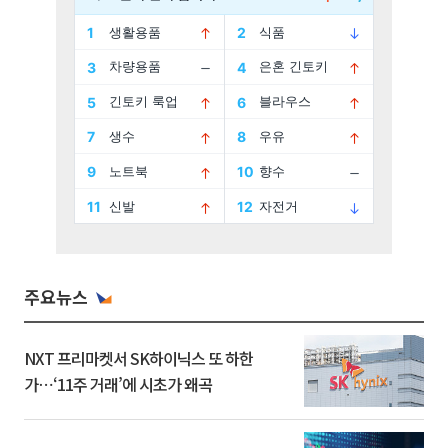
주요뉴스
NXT 프리마켓서 SK하이닉스 또 하한
가⋯‘11주 거래’에 시초가 왜곡