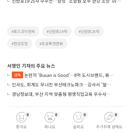
신반포19·25차 수주전…삼성 "조합원 모두 한강 조망"vs포스코 "2억 조기 지원"
#포스코이앤씨
#신반포19차
#신반포25차
#한강조망
#초광폭정면뷰
서영인 기자의 주요 뉴스
논란의 'Busan is Good'…8억 도시브랜드, 용산 대통령실 CI 업체가 수행
단독
인사도, 회계도 무너진 부산테크노파크…감사서 '혈세 유용·인사 뒤집기' 적발
경남정보대, 부산 지역 맞춤형 평생직업교육 우수사례로 혁신 주도
0
0
0
0
좋아요
화나요
슬퍼요
추가취재 원해요