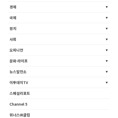
경제
국제
정치
사회
오피니언
문화·라이프
뉴스발전소
이투데이TV
스페셜리포트
Channel 5
위너스IR클럽