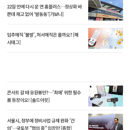
22일 만에 다시 문 연 홈플러스…정상화 바
쁜데 재고 없어 ‘발동동’[가보니]
입추매직 '불발', 처서매직은 올까요? [해
시태그]
콘서트 갈 때 응원봉만?⋯'최애' 위한 필수
품 등장이오! [솔드아웃]
서울시, 정부에 정비사업 규제 완화 '건
의'⋯국토부 "협의 중" 입장만 [종합]