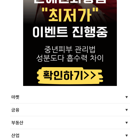
마켓
금융
부동산
산업