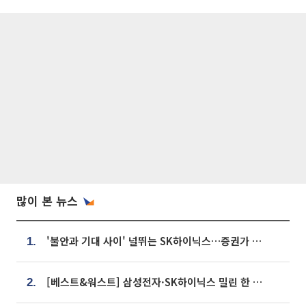
많이 본 뉴스
'불안과 기대 사이' 널뛰는 SK하이닉스…증권가 "HBM4·LTA 기반 펀터멘털 견고"
1.
[베스트&워스트] 삼성전자·SK하이닉스 밀린 한 주…상상인증권은 85% 급등
2.