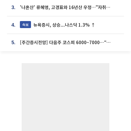
'나혼산' 류혜영, 고경표와 16년산 우정…"자취방서 부모님과 마주쳐"
3.
뉴욕증시, 상승...나스닥 1.3% ↑
속보
4.
[주간증시전망] 다음주 코스피 6000~7000⋯“外人 수급은 정책이 변수”
5.