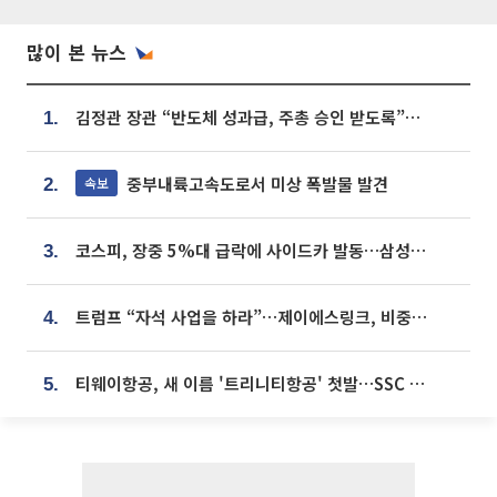
많이 본 뉴스
김정관 장관 “반도체 성과급, 주총 승인 받도록”…상법·자본시장법 개정 시사
1.
중부내륙고속도로서 미상 폭발물 발견
속보
2.
코스피, 장중 5%대 급락에 사이드카 발동…삼성·SK 동반 폭락
3.
트럼프 “자석 사업을 하라”…제이에스링크, 비중국 영구자석 공급망 구축 속도
4.
티웨이항공, 새 이름 '트리니티항공' 첫발…SSC 전략 본격화
5.