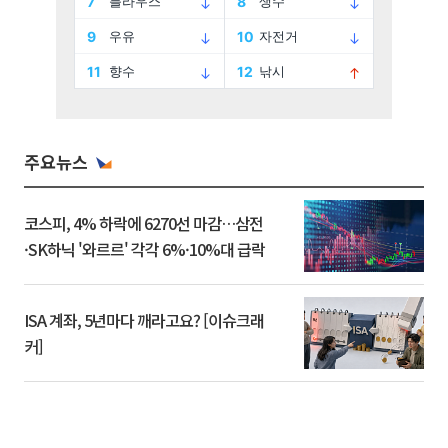
주요뉴스
코스피, 4% 하락에 6270선 마감…삼전
·SK하닉 '와르르' 각각 6%·10%대 급락
ISA 계좌, 5년마다 깨라고요? [이슈크래
커]