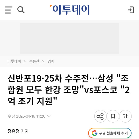
이투데이
부동산
업계
신반포19·25차 수주전…삼성 "조
합원 모두 한강 조망"vs포스코 "2
억 조기 지원"
수정 2026-04-16 11:20
정유정 기자
구글 선호매체 추가