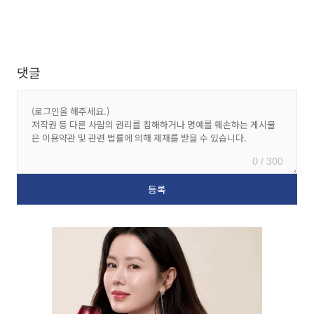
댓글
0 / 300