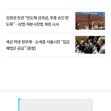
김정관 장관 “반도체 성과급, 주총 승인 받
도록”…상법·자본시장법 개정 시사
세금 꺼낸 정부에…오세훈 서울시장 “집값
해법은 공급” [종합]