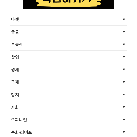
마켓
금융
부동산
산업
경제
국제
정치
사회
오피니언
문화·라이프