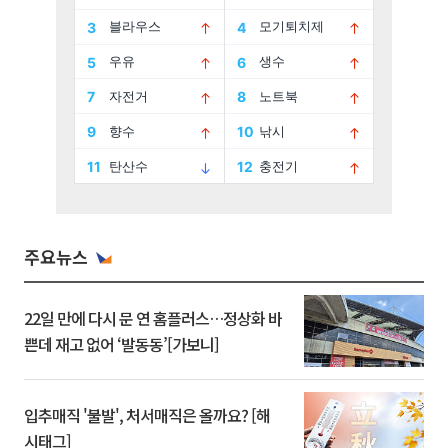
주요뉴스
22일 만에 다시 문 연 홈플러스…정상화 바
쁜데 재고 없어 ‘발동동’[가보니]
입추매직 '불발', 처서매직은 올까요? [해
시태그]