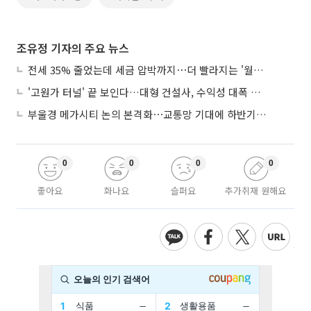
조유정 기자의 주요 뉴스
전세 35% 줄었는데 세금 압박까지⋯더 빨라지는 '월세화'
'고원가 터널' 끝 보인다…대형 건설사, 수익성 대폭 개선
부울경 메가시티 논의 본격화⋯교통망 기대에 하반기 분양시장 '주목'
0
0
0
0
좋아요
화나요
슬퍼요
추가취재 원해요