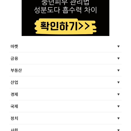
마켓
금융
부동산
산업
경제
국제
정치
사회