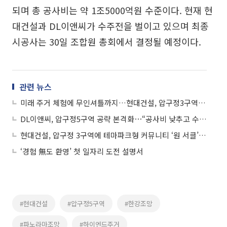
되며 총 공사비는 약 1조5000억원 수준이다. 현재 현
대건설과 DL이앤씨가 수주전을 벌이고 있으며 최종
시공사는 30일 조합원 총회에서 결정될 예정이다.
관련 뉴스
미래 주거 체험에 무인셔틀까지…현대건설, 압구정3구역 홍보관 오픈
DL이앤씨, 압구정5구역 공략 본격화⋯“공사비 낮추고 수익 극대화”
현대건설, 압구정 3구역에 테마파크형 커뮤니티 ‘원 서클’ 제안
‘경험 無도 환영’ 첫 일자리 도전 설명서
#현대건설
#압구정5구역
#한강조망
#파노라마조망
#하이엔드주거