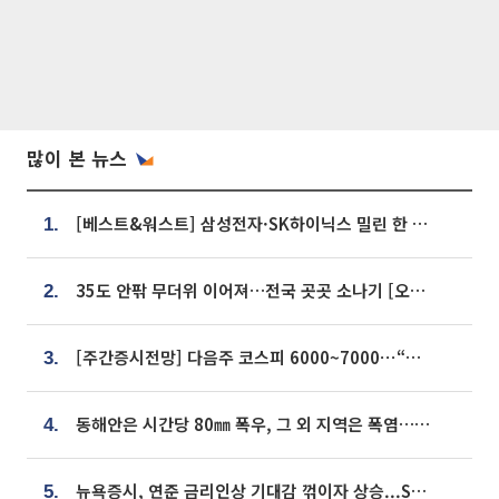
많이 본 뉴스
[베스트&워스트] 삼성전자·SK하이닉스 밀린 한 주…상상인증권은 85% 급등
1.
35도 안팎 무더위 이어져…전국 곳곳 소나기 [오늘 날씨]
2.
[주간증시전망] 다음주 코스피 6000~7000⋯“外人 수급은 정책이 변수”
3.
동해안은 시간당 80㎜ 폭우, 그 외 지역은 폭염…‘극과 극 날씨’
4.
뉴욕증시, 연준 금리인상 기대감 꺾이자 상승...S&P500 사상 최고치 [종합]
5.