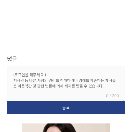
댓글
0 / 300