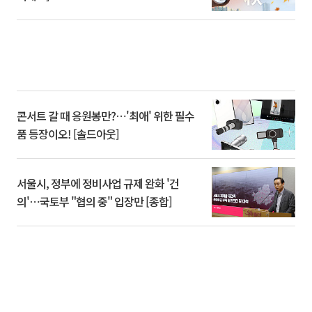
콘서트 갈 때 응원봉만?⋯'최애' 위한 필수
품 등장이오! [솔드아웃]
서울시, 정부에 정비사업 규제 완화 '건
의'⋯국토부 "협의 중" 입장만 [종합]