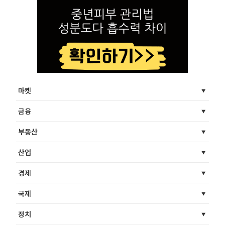
마켓
금융
부동산
산업
경제
국제
정치