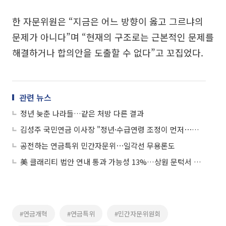
한 자문위원은 “지금은 어느 방향이 옳고 그르냐의
문제가 아니다”며 “현재의 구조로는 근본적인 문제를
해결하거나 합의안을 도출할 수 없다”고 꼬집었다.
관련 뉴스
정년 늦춘 나라들…같은 처방 다른 결과
김성주 국민연금 이사장 "정년·수급연령 조정이 먼저⋯자동조정장치 신중해야"
공전하는 연금특위 민간자문위⋯일각선 무용론도
美 클래리티 법안 연내 통과 가능성 13%…상원 문턱서 제동
#연금개혁
#연금특위
#민간자문위원회