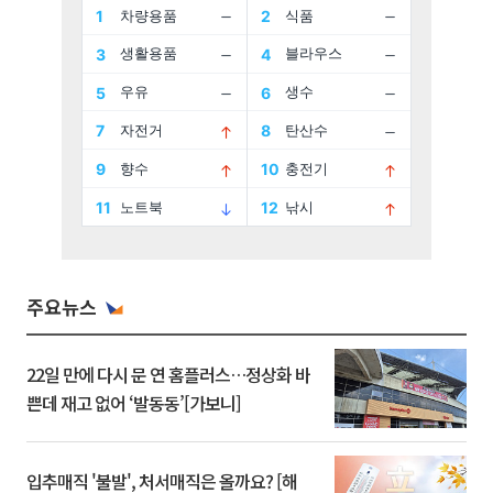
주요뉴스
22일 만에 다시 문 연 홈플러스…정상화 바
쁜데 재고 없어 ‘발동동’[가보니]
입추매직 '불발', 처서매직은 올까요? [해