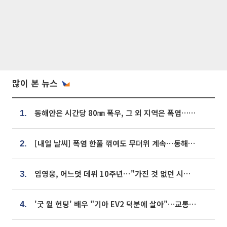
많이 본 뉴스
동해안은 시간당 80㎜ 폭우, 그 외 지역은 폭염…‘극과 극 날씨’
1.
[내일 날씨] 폭염 한풀 꺾여도 무더위 계속⋯동해안 이틀 연속 비
2.
임영웅, 어느덧 데뷔 10주년⋯"가진 것 없던 시절, 내 앞엔 20명의 팬뿐"
3.
'굿 윌 헌팅' 배우 "기아 EV2 덕분에 살아"…교통사고 후 안전성 극찬
4.