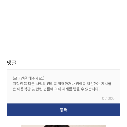
댓글
0 / 300