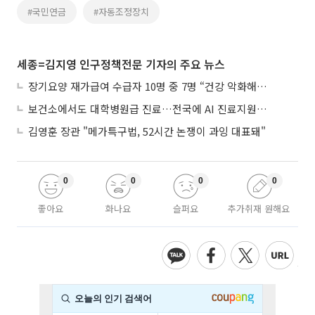
#국민연금
#자동조정장치
세종=김지영 인구정책전문 기자의 주요 뉴스
장기요양 재가급여 수급자 10명 중 7명 “건강 악화해도 집에서”
보건소에서도 대학병원급 진료…전국에 AI 진료지원도구 보급
김영훈 장관 "메가특구법, 52시간 논쟁이 과잉 대표돼"
0
0
0
0
좋아요
화나요
슬퍼요
추가취재 원해요