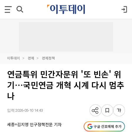
이투데이
경제
경제정책
연금특위 민간자문위 '또 빈손' 위
기⋯국민연금 개혁 시계 다시 멈추
나
입력 2026-05-10 14:43
세종=김지영 인구정책전문 기자
구글 선호매체 추가