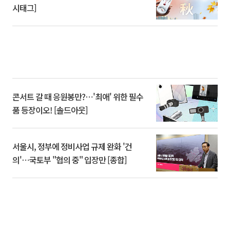
시태그]
콘서트 갈 때 응원봉만?⋯'최애' 위한 필수
품 등장이오! [솔드아웃]
서울시, 정부에 정비사업 규제 완화 '건
의'⋯국토부 "협의 중" 입장만 [종합]