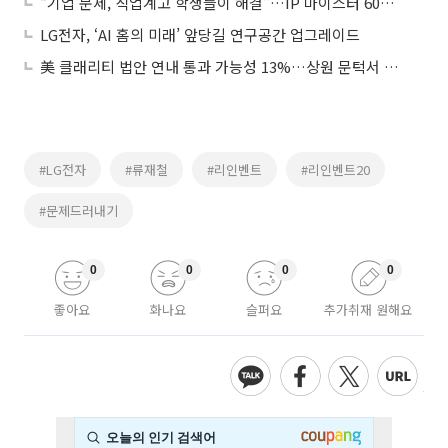
“기업 문제, 직업계고 학생들이 해결”…IP 마이스터 60팀 선발
LG전자, ‘AI 홈의 미래’ 앞당길 연구공간 업그레이드
美 클래리티 법안 연내 통과 가능성 13%…상원 문턱서 제동
#LG전자
#류재철
#리인벤트
#리인벤트20
#문제드러내기
0
0
0
0
좋아요
화나요
슬퍼요
추가취재 원해요