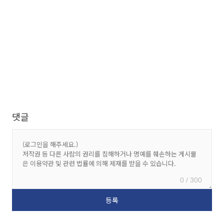
댓글
0 / 300