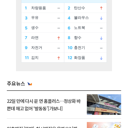
주요뉴스
22일 만에 다시 문 연 홈플러스…정상화 바
쁜데 재고 없어 ‘발동동’[가보니]