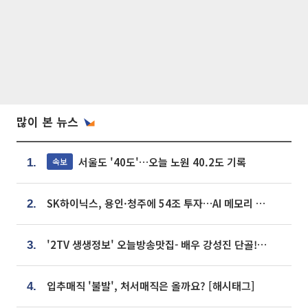
많이 본 뉴스
서울도 '40도'…오늘 노원 40.2도 기록
속보
1.
SK하이닉스, 용인·청주에 54조 투자…AI 메모리 생산기지 키운다
2.
'2TV 생생정보' 오늘방송맛집- 배우 강성진 단골! 쌀국수ㆍ푸팟퐁 커리 맛집 '블○○○'
3.
입추매직 '불발', 처서매직은 올까요? [해시태그]
4.