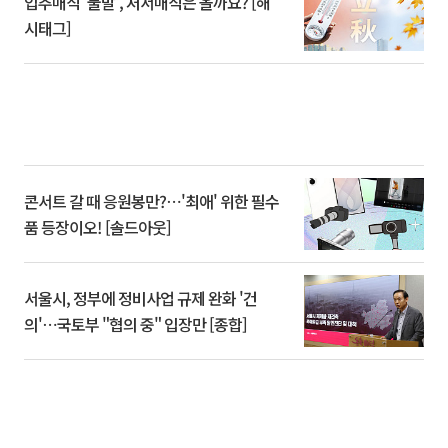
입추매직 '불발', 처서매직은 올까요? [해
시태그]
콘서트 갈 때 응원봉만?⋯'최애' 위한 필수
품 등장이오! [솔드아웃]
서울시, 정부에 정비사업 규제 완화 '건
의'⋯국토부 "협의 중" 입장만 [종합]