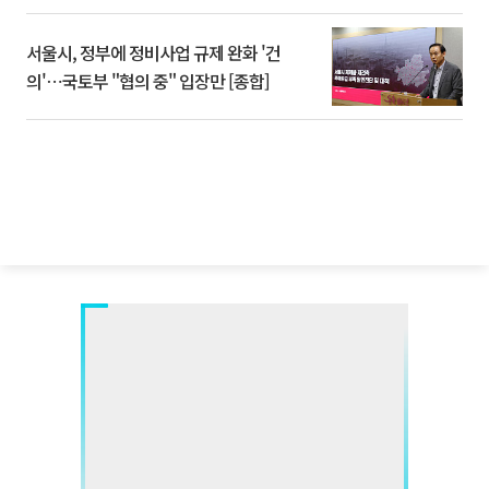
서울시, 정부에 정비사업 규제 완화 '건
의'⋯국토부 "협의 중" 입장만 [종합]