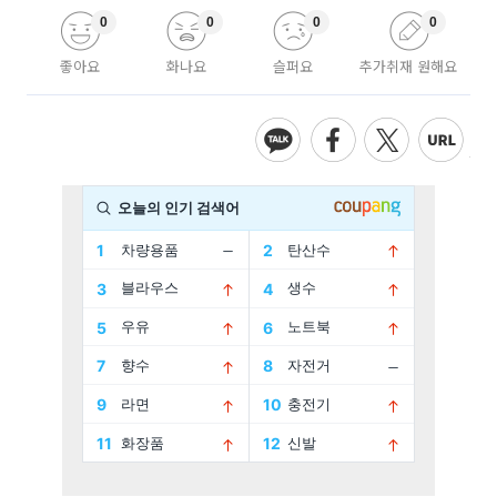
0
0
0
0
좋아요
화나요
슬퍼요
추가취재 원해요