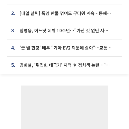
[내일 날씨] 폭염 한풀 꺾여도 무더위 계속⋯동해안 이틀 연속 비
2.
임영웅, 어느덧 데뷔 10주년⋯"가진 것 없던 시절, 내 앞엔 20명의 팬뿐"
3.
'굿 윌 헌팅' 배우 "기아 EV2 덕분에 살아"…교통사고 후 안전성 극찬
4.
김희철, '뒤집힌 태극기' 지적 후 정치색 논란…"좌우 떠나 우리나라 국기"
5.