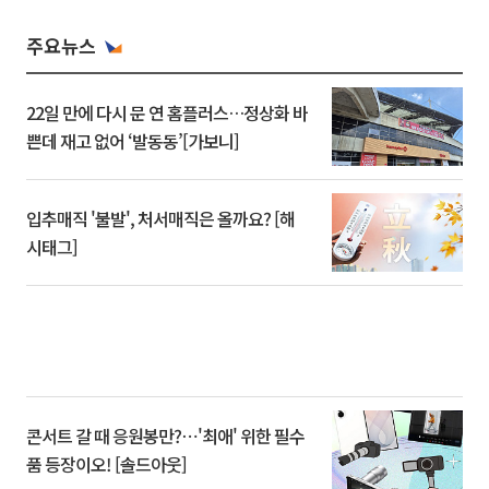
주요뉴스
22일 만에 다시 문 연 홈플러스…정상화 바
쁜데 재고 없어 ‘발동동’[가보니]
입추매직 '불발', 처서매직은 올까요? [해
시태그]
콘서트 갈 때 응원봉만?⋯'최애' 위한 필수
품 등장이오! [솔드아웃]