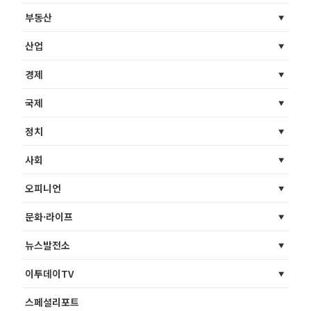
부동산
산업
경제
국제
정치
사회
오피니언
문화·라이프
뉴스발전소
이투데이TV
스페셜리포트