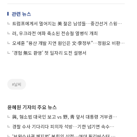
관련 뉴스
트럼프에게서 멀어지는 美 젊은 남성들…중간선거 스윙보터로 부상
러, 우크라전 여파 축소된 전승절 열병식 개최
오세훈 “용산 개발 지연 원인은 文·李정부”…정원오 비판 반박
‘경험 無도 환영’ 첫 일자리 도전 설명서
#날씨
윤혜원 기자의 주요 뉴스
與, 형소법 대국민 보고 vs 野, 靑 앞서 대통령 거부권 촉구
경찰 수사 기다리다 피의자 석방…기한 넘기면 속수무책
‘보완수사권 폐지법’ 본회의 상정…여야 필리버스터 대치