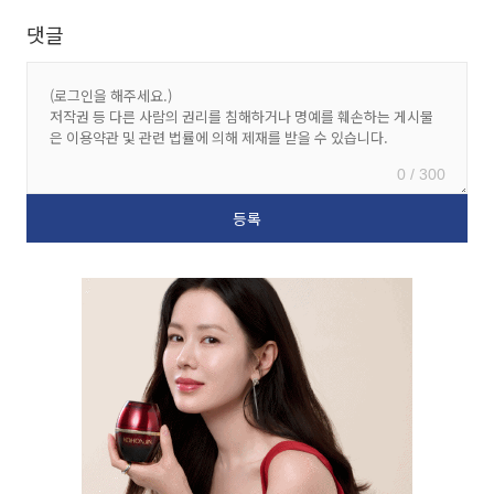
댓글
0 / 300