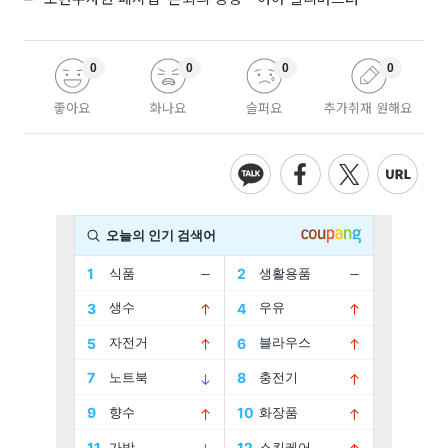
0
0
0
0
좋아요
화나요
슬퍼요
추가취재 원해요