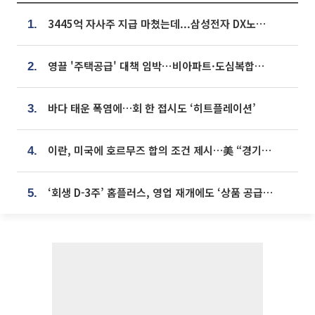
3445억 자사주 지급 마쳤는데...삼성전자 DX노조, 뒤늦은 '떼쓰기 집회'
1.
영끌 '주택공급' 대책 임박⋯비아파트·도심복합까지 총동원
2.
바다 태운 폭염에…회 한 접시도 ‘히트플레이션’
3.
이란, 미국에 호르무즈 합의 조건 제시…美 “경기 아직 안 끝나” [종합]
4.
‘회생 D-3주’ 홈플러스, 영업 재개에도 ‘상품 공급망’ 복구가 생존 관건
5.