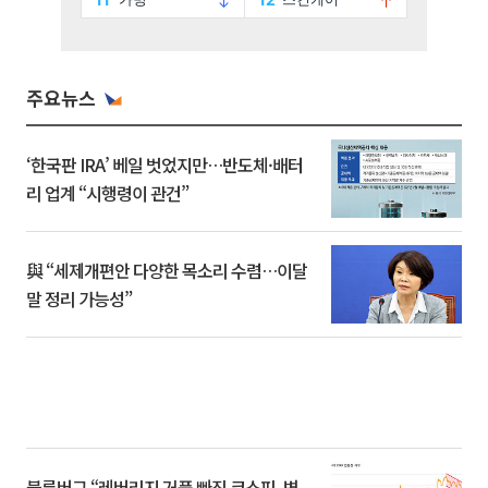
주요뉴스
‘한국판 IRA’ 베일 벗었지만…반도체·배터
리 업계 “시행령이 관건”
與 “세제개편안 다양한 목소리 수렴…이달
말 정리 가능성”
블룸버그 “레버리지 거품 빠진 코스피, 변