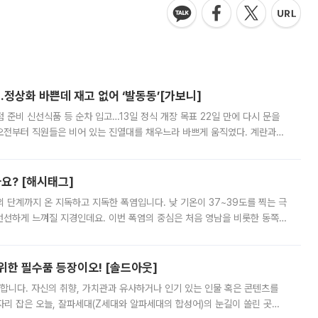
…정상화 바쁜데 재고 없어 ‘발동동’[가보니]
준비 신선식품 등 순차 입고…13일 정식 개장 목표 22일 만에 다시 문을
오전부터 직원들은 비어 있는 진열대를 채우느라 바쁘게 움직였다. 계란과
리를 잡기 시작했지만, 매장 곳곳엔 여전히 텅 빈 매대가 먼저 눈에 들어왔
까요? [해시태그]
’의 단계까지 온 지독하고 지독한 폭염입니다. 낮 기온이 37~39도를 찍는 극
 선선하게 느껴질 지경인데요. 이번 폭염의 중심은 처음 영남을 비롯한 동쪽
 북서풍이 산맥을 넘어 영남 쪽으로 내려오면서 뜨겁고 건조해졌는데요.
 위한 필수품 등장이오! [솔드아웃]
합니다. 자신의 취향, 가치관과 유사하거나 인기 있는 인물 혹은 콘텐츠를
'가 자리 잡은 오늘, 잘파세대(Z세대와 알파세대의 합성어)의 눈길이 쏠린 곳은