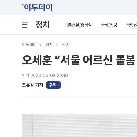
정치
대통령실/총리실
국회/정당
국방/
이투데이
정치
일반
오세훈 “서울 어르신 돌봄
입력 2026-05-08 20:16
조유정 기자
구독