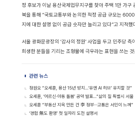
정 후보가 이날 용산국제업무지구를 찾아 주택 1만 가구 
북을 통해 “국토교통부와 논의한 적정 공급 규모는 600
지에 대한 설명 없이 공급 숫자만 늘리고 있다”고 지적했
서울 광화문광장의 ‘감사의 정원’ 사업을 두고 민주당 측
희생한 분들을 기리는 조형물에 극우라는 표현을 쓰는 것
관련 뉴스
정원오 “오세훈, 용산 15년 방치…‘유엔 AI 허브’ 유치할 것”
오세훈, ‘어르신·아동 돌봄’ 공약 발표…“삶의 질 특별시 서울
오세훈 “부동산 지옥 만든 건 李 정부⋯고통은 서민이 느껴”
‘경험 無도 환영’ 첫 일자리 도전 설명서