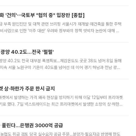
리는 공연장. 응원봉만큼이나 눈에 띄는 게 있습니다. 공연이 시작되기
 '건의'⋯국토부 "협의 중" 입장만 [종합]
급 부족 원인진단 및 대책 관련 브리핑 서울시가 재개발·재건축을 통한 주택
비사업으로 인한 '이주 대란' 우려와 정부와의 정책 엇박자 논란에 대해 정
실장은 2031년까지 31만 가구 착공 목표에 차질이 없다는 입장이나,
·광양 40.2도…전국 '펄펄'
·광양 40.2도 전국 대부분 폭염특보…체감온도도 곳곳 38도 넘어 8일 동해
지속 서울 노원구의 기온이 40도를 넘어선 데 이어 경기 하남과 전남 광양
. 전국 대부분 지역에 폭염특보가 내려진 가운데 곳곳에서 39~40도 안팎
켓 상·하한가 주문 한시 금지
마켓에서 발생하는 가격 왜곡 현상을 방지하기 위해 이달 12일부터 프리마켓
기로 했다. 7일 넥스트레이드는 최근 프리마켓에서 발생한 소량의 상·하한
, 주문 오류로 인한 가격 급등락을 최소화하기 위한 비상 대응방안을 발표
 풀린다…은행권 3000억 공급
리·농협도 취급 검토 당국 실수요자 공급 주문…분양가·필요자금 반영해 한도