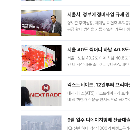
어디일까요? 아이돌 콘서트 시작을 기다
서울시, 정부에 정비사업 규제 완화
명노준 주택실장, 재개발·재건축 주택공
공급 확대 방침을 거듭 강조한 가운데 정
면 반박하고 나섰다. 명노준 서울시 주택
서울 40도 찍더니 하남 40.8도
서울ㆍ노원 40.2도 이어 하남 40.8도
안 비 시작·내륙 소나기…무더위·열대야 
에서도 40도를 웃도는 기온이 관측됐다
의 극심한
넥스트레이드, 12일부터 프리마
대체거래소(ATS) 넥스트레이드가 프리
내 상·하한가 주문을 한시적으로 금지하
가 체결 사례와 관련해 설명자료를 내고
9월 입주 디에이치방배 잔금대출
KB·신한·하나 각각 1000억 배정…우