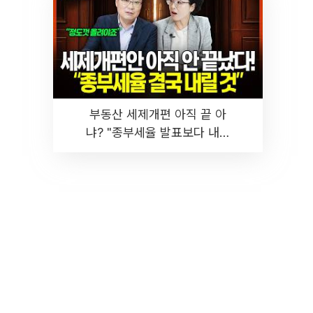
부동산 세제개편 아직 끝 아
냐? "종부세율 발표보다 내릴
것" 장기거주·양도세 전망 I 집
땅지성 I 김인만, 진미윤