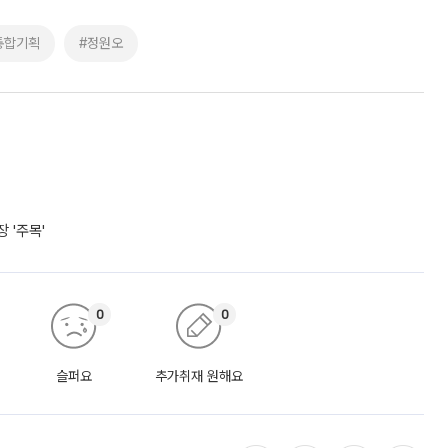
통합기획
#정원오
 '주목'
0
0
슬퍼요
추가취재 원해요