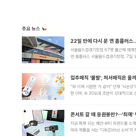
주요 뉴스
22일 만에 다시 문 연 홈플러스
서울월드컵경기장점 67명 출근해 재개점 
연 홈플러스 서울월드컵경기장점. 7일 
우유, 과일 같은 신선식품이 차근차근 자
입추매직 '불발', 처서매직은 올
“와 이제 시원한 거 같아” 단체 ‘뇌손상
한 더위 속 30도대 초반이 상대적으로
지역에 있었습니다. 7월 말에는 서풍과
콘서트 갈 때 응원봉만?⋯'최애'
지금 화제 되는 패션·뷰티 트렌드를 소개
따라 제품을 사는 '디토(Ditto) 소비