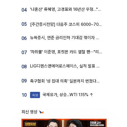
'나혼산' 류혜영, 고경표와 16년산 우정…"자취방서 부모님과 마주쳐"
04
05
[주간증시전망] 다음주 코스피 6000~7000⋯“外人 수급은 정책이 변수”
뉴욕증시, 연준 금리인하 기대감 꺾이자 상승...S&P500 사상 최고치 [종합]
06
'차쥐뿔' 이준영, 포켓몬 카드 열혈 팬⋯"리셀러 처단할 것"
07
LIG디펜스앤에어로스페이스, 실적 발표 후 급락→반등⋯증권가 “28년까지 튼튼”
08
09
축구협회 '성 접대 의혹' 일본까지 번졌다…日 심판 실명 공개
국제유가, 상승...WTI 1.15% ↑
10
속보
최신 영상