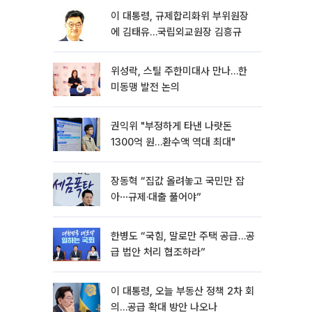
이 대통령, 규제합리화위 부위원장
에 김태유…국립외교원장 김흥규
위성락, 스틸 주한미대사 만나…한
미동맹 발전 논의
권익위 "부정하게 타낸 나랏돈
1300억 원…환수액 역대 최대"
장동혁 “집값 올려놓고 국민만 잡
아⋯규제·대출 풀어야”
한병도 “국힘, 말로만 주택 공급…공
급 법안 처리 협조하라”
이 대통령, 오늘 부동산 정책 2차 회
의…공급 확대 방안 나오나