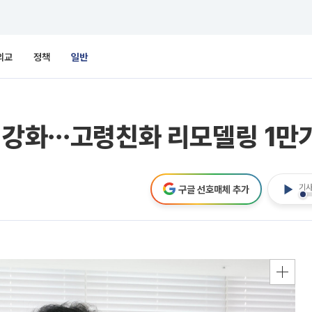
외교
정책
일반
 강화⋯고령친화 리모델링 1만
기사
구글 선호매체 추가