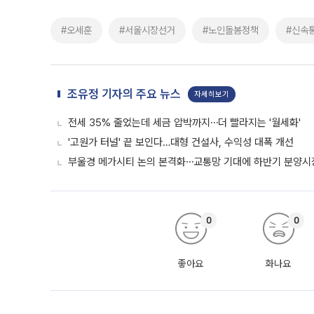
#오세훈
#서울시장선거
#노인돌봄정책
#신속
조유정 기자의 주요 뉴스
자세히보기
전세 35% 줄었는데 세금 압박까지⋯더 빨라지는 '월세화'
'고원가 터널' 끝 보인다…대형 건설사, 수익성 대폭 개선
부울경 메가시티 논의 본격화⋯교통망 기대에 하반기 분양시장
0
0
좋아요
화나요