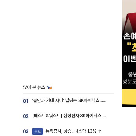
많이 본 뉴스
'불안과 기대 사이' 널뛰는 SK하이닉스…증권가 "HBM4·LTA 기반 펀터멘털 견고"
01
[베스트&워스트] 삼성전자·SK하이닉스 밀린 한 주…상상인증권은 85% 급등
02
뉴욕증시, 상승...나스닥 1.3% ↑
03
속보