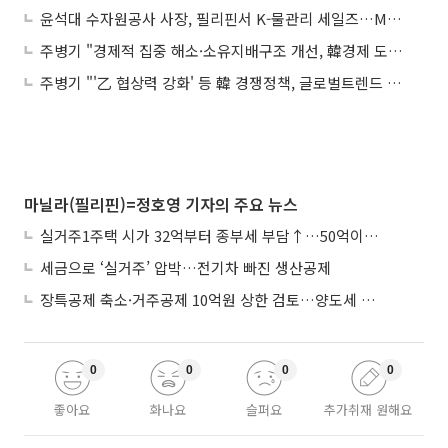
윤석대 수자원공사 사장, 필리핀서 K-물관리 세일즈…MOU 2건 체결
주병기 "경제적 집중 해소·소유지배구조 개선, 韓경제 도약 선결과제"
주병기 "'乙 협상력 강화' 등 韓 경쟁정책, 글로벌트렌드 부합"
마닐라(필리핀)=정호영 기자의 주요 뉴스
실거주1주택 시가 32억부터 종부세 부담↑…50억이면 454→979만원
세금으로 ‘실거주’ 압박…전기차 빠진 생산공제
장특공제 축소·거주공제 10억원 상한 검토…양도세 실거주 중심 개편
0
0
0
0
좋아요
화나요
슬퍼요
추가취재 원해요