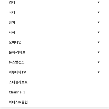
경제
국제
정치
사회
오피니언
문화·라이프
뉴스발전소
이투데이TV
스페셜리포트
Channel 5
위너스IR클럽