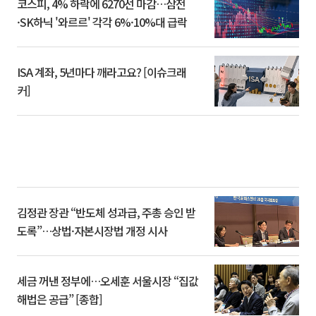
코스피, 4% 하락에 6270선 마감…삼전
·SK하닉 '와르르' 각각 6%·10%대 급락
ISA 계좌, 5년마다 깨라고요? [이슈크래
커]
김정관 장관 “반도체 성과급, 주총 승인 받
도록”…상법·자본시장법 개정 시사
세금 꺼낸 정부에…오세훈 서울시장 “집값
해법은 공급” [종합]