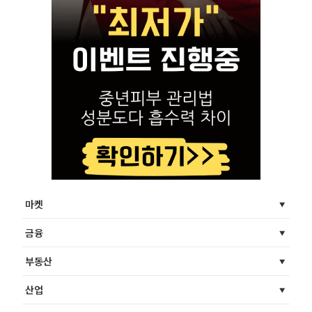
마켓
금융
부동산
산업