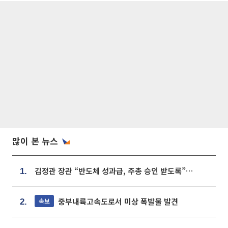
많이 본 뉴스
김정관 장관 “반도체 성과급, 주총 승인 받도록”…상법·자본시장법 개정 시사
1.
중부내륙고속도로서 미상 폭발물 발견
속보
2.