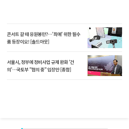
콘서트 갈 때 응원봉만?⋯'최애' 위한 필수
품 등장이오! [솔드아웃]
서울시, 정부에 정비사업 규제 완화 '건
의'⋯국토부 "협의 중" 입장만 [종합]