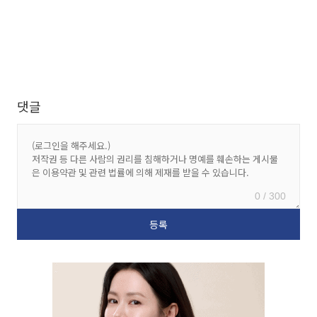
댓글
0 / 300