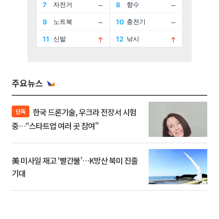
주요뉴스
한국 드론기술, 우크라 전장서 시험
단독
중…“스타트업 여러 곳 참여”
美 미사일 재고 ‘빨간불’…K방산 북미 진출
기대