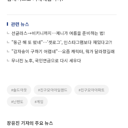
관련 뉴스
선글라스→비키니까지⋯제니가 여름을 준비하는 법!
"둥근 해 또 떴네"⋯'셋로그', 인스타그램보다 재밌다고?!
"감자숭이 구하기 어렵네"⋯요즘 캐릭터, 뭐가 달라졌길래
무너진 노후, 국민연금으로 다시 세우다
#솔드아웃
#친구모아아일랜드
#친구모아아파트
#닌텐도
#게임
장유진 기자의 주요 뉴스