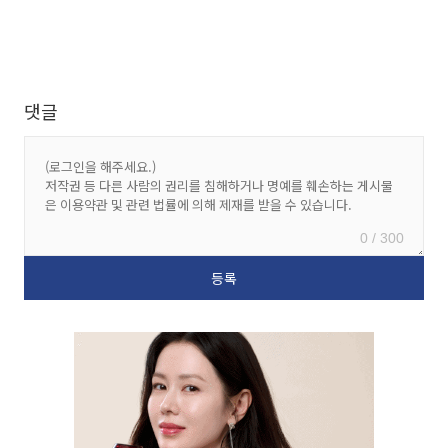
댓글
0 / 300