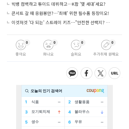
빅뱅 컴백하고 튜이드 데뷔하고⋯K팝 '몇 세대'세요?
콘서트 갈 때 응원봉만?⋯'최애' 위한 필수품 등장이오!
이것저것 '다 되는' 스트레이 키즈⋯"안전한 선택지? 도전이 재밌죠"
0
0
0
0
좋아요
화나요
슬퍼요
추가취재 원해요