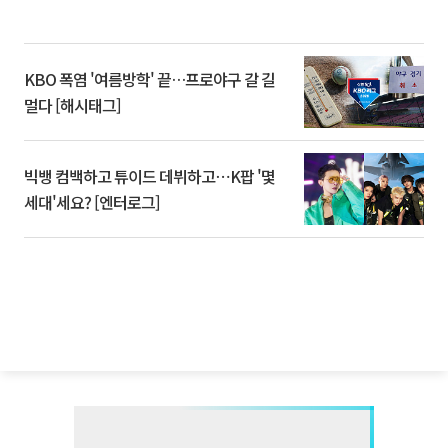
KBO 폭염 '여름방학' 끝…프로야구 갈 길
멀다 [해시태그]
빅뱅 컴백하고 튜이드 데뷔하고⋯K팝 '몇
세대'세요? [엔터로그]