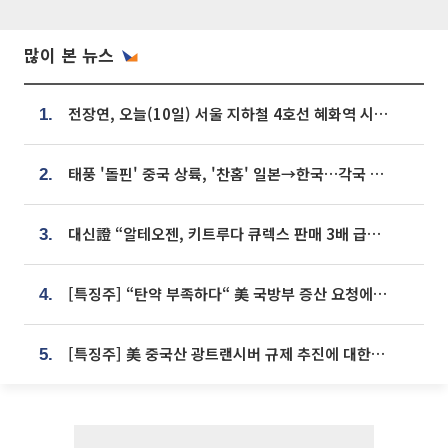
많이 본 뉴스
전장연, 오늘(10일) 서울 지하철 4호선 혜화역 시위…1호선 용산역 무정차
1.
태풍 '돌핀' 중국 상륙, '찬홈' 일본→한국…각국 기상청 예상 경로는?
2.
대신證 “알테오젠, 키트루다 큐렉스 판매 3배 급증…목표가 41만원 상향”
3.
[특징주] “탄약 부족하다“ 美 국방부 증산 요청에⋯국내 방산주 급등세
4.
[특징주] 美 중국산 광트랜시버 규제 추진에 대한광통신 등 광통신株 강세
5.