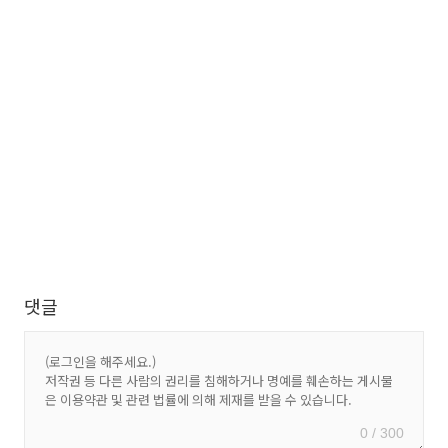
댓글
0 / 300