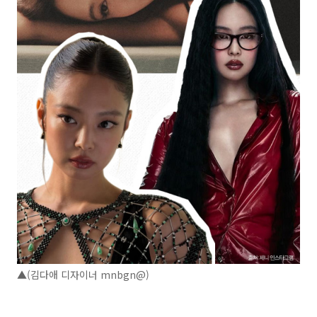
▲(김다애 디자이너 mnbgn@)