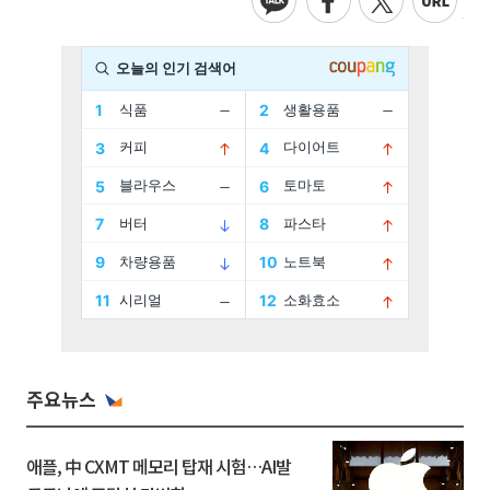
주요뉴스
애플, 中 CXMT 메모리 탑재 시험…AI발