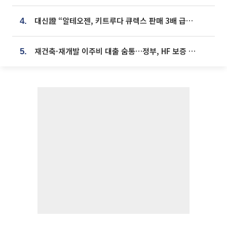
대신證 “알테오젠, 키트루다 큐렉스 판매 3배 급증…목표가 41만원 상향”
4.
재건축·재개발 이주비 대출 숨통…정부, HF 보증 신설 추진
5.