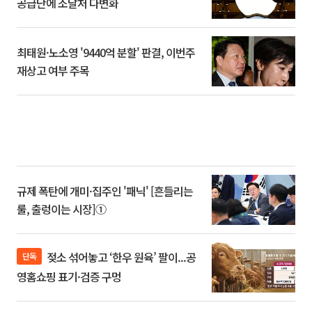
공급난에 조달처 다변화
최태원·노소영 '9440억 분할' 판결, 이번주
재상고 여부 주목
규제 폭탄에 개미·집주인 '패닉' [흔들리는
룰, 출렁이는 시장]①
젖소 섞어놓고 ‘한우 원육’ 팔이...공
단독
영홈쇼핑 표기·검증 구멍