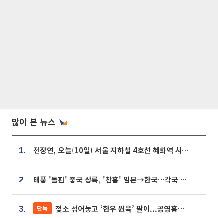
많이 본 뉴스
전장연, 오늘(10일) 서울 지하철 4호선 혜화역 시위…1호선 용산역 무정차
1.
태풍 '돌핀' 중국 상륙, '찬홈' 일본→한국…각국 기상청 예상 경로는?
2.
젖소 섞어놓고 ‘한우 원육’ 팔이...공영홈쇼핑 표기·검증 구멍
단독
3.