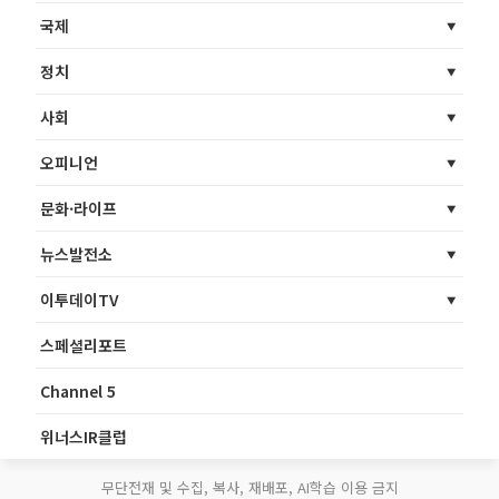
국제
정치
사회
오피니언
문화·라이프
뉴스발전소
이투데이TV
스페셜리포트
Channel 5
위너스IR클럽
무단전재 및 수집, 복사, 재배포, AI학습 이용 금지