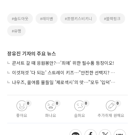
#솔드아웃
#레이밴
#프랭키스비키니
#블랙핑크
#유행
장유진 기자의 주요 뉴스
콘서트 갈 때 응원봉만?⋯'최애' 위한 필수품 등장이오!
이것저것 '다 되는' 스트레이 키즈⋯"안전한 선택지? 도전이 재밌죠"
나우즈, 올여름 물들일 '제로섹시'의 맛⋯"모두 '입덕'시킬 것"
0
0
0
0
좋아요
화나요
슬퍼요
추가취재 원해요