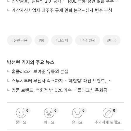
신한금융, ‘밸류업 2.0’ 공개…“ROE 연동·상한 없는 주주환원”
가상자산사업자 대주주 규제 완화 논쟁∙∙∙심사 변수 부상
#신한금융
#IR
#코스피
#주주환원
#미국
박선현 기자의 주요 뉴스
홈플러스가 보여준 유통의 본질
스투시부터 무신사 킥스까지…‘체험형’ 패션 브랜드, 잇단 제주행
명품 브랜드, 백화점 밖 D2C 가속…‘플래그십·문화공간’ 전략 눈길
0
0
0
0
좋아요
화나요
슬퍼요
추가취재 원해요