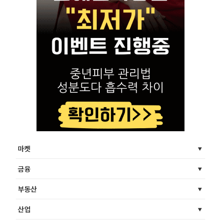
마켓
금융
부동산
산업