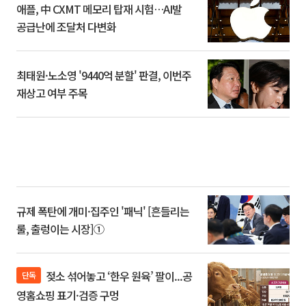
애플, 中 CXMT 메모리 탑재 시험…AI발
공급난에 조달처 다변화
최태원·노소영 '9440억 분할' 판결, 이번주
재상고 여부 주목
규제 폭탄에 개미·집주인 '패닉' [흔들리는
룰, 출렁이는 시장]①
젖소 섞어놓고 ‘한우 원육’ 팔이...공
단독
영홈쇼핑 표기·검증 구멍