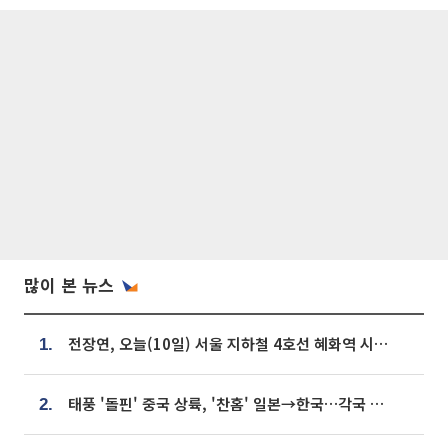
많이 본 뉴스
전장연, 오늘(10일) 서울 지하철 4호선 혜화역 시위…1호선 용산역 무정차
1.
태풍 '돌핀' 중국 상륙, '찬홈' 일본→한국…각국 기상청 예상 경로는?
2.