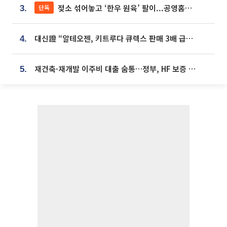
젖소 섞어놓고 ‘한우 원육’ 팔이...공영홈쇼핑 표기·검증 구멍
단독
3.
대신證 “알테오젠, 키트루다 큐렉스 판매 3배 급증…목표가 41만원 상향”
4.
재건축·재개발 이주비 대출 숨통…정부, HF 보증 신설 추진
5.