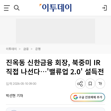
이투데이
금융
은행
진옥동 신한금융 회장, 북중미 IR
직접 나선다…'밸류업 2.0' 설득전
입력 2026-05-10 09:00
박선현 기자
구글 선호매체 추가