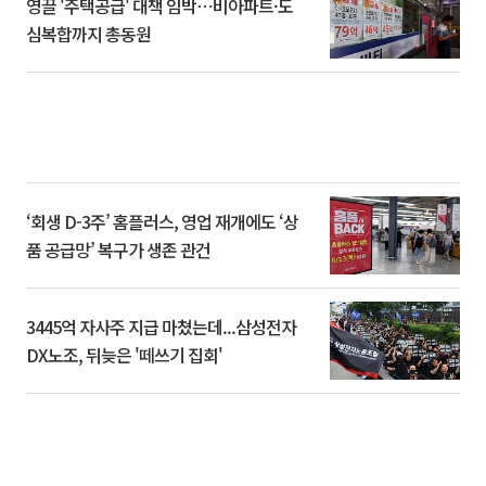
영끌 '주택공급' 대책 임박⋯비아파트·도
심복합까지 총동원
‘회생 D-3주’ 홈플러스, 영업 재개에도 ‘상
품 공급망’ 복구가 생존 관건
3445억 자사주 지급 마쳤는데...삼성전자
DX노조, 뒤늦은 '떼쓰기 집회'