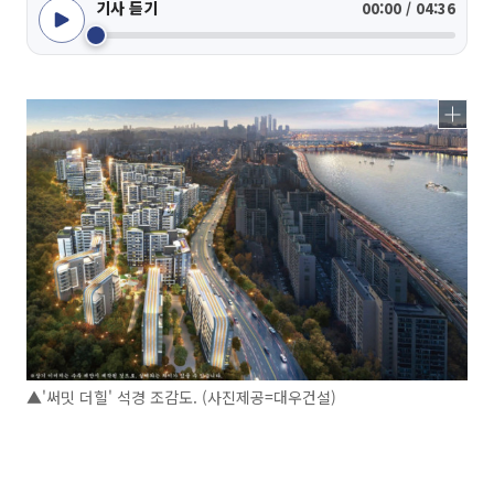
기사 듣기
00:00 / 04:36
▲'써밋 더힐' 석경 조감도. (사진제공=대우건설)