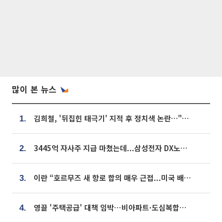
많이 본 뉴스
김희철, '뒤집힌 태극기' 지적 후 정치색 논란…"좌우 떠나 우리나라 국기"
1.
3445억 자사주 지급 마쳤는데...삼성전자 DX노조, 뒤늦은 '떼쓰기 집회'
2.
이란 “호르무즈 새 항로 합의 매우 근접...미국 배상 먼저”
3.
영끌 '주택공급' 대책 임박⋯비아파트·도심복합까지 총동원
4.