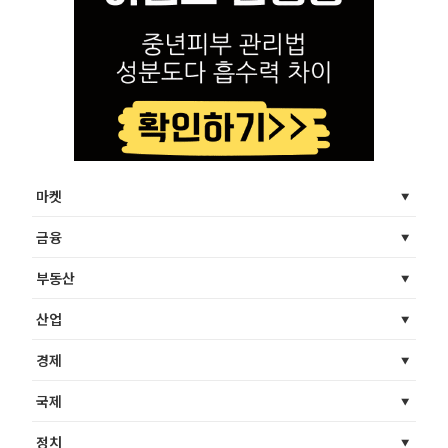
마켓
금융
부동산
산업
경제
국제
정치