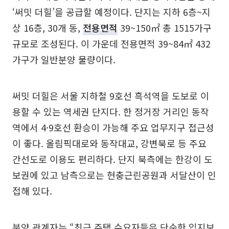
‘써밋 더힐’을 공급할 예정이다. 단지는 지하 6층~지
상 16층, 30개 동,
전용면적
39~150㎡ 총 1515가구
규모로 조성된다. 이 가운데 전용면적 39~84㎡ 432
가구가 일반분양 물량이다.
써밋 더힐은 서울 지하철 9호선 흑석역을 도보로 이
용할 수 있는 역세권 단지다. 한 정거장 거리인 동작
역에서 4·9호선 환승이 가능해 주요 업무지구 접근성
이 좋다. 올림픽대로와 동작대교, 강변북로 등 주요
간선도로 이용도 편리하다. 단지 북측에는 한강이 도
보권에 있고 남측으로는 현충근린공원과 서달산이 인
접해 있다.
분양 관계자는 “최근 주택 수요자들은 단순한 입지보