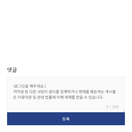
댓글
0 / 300