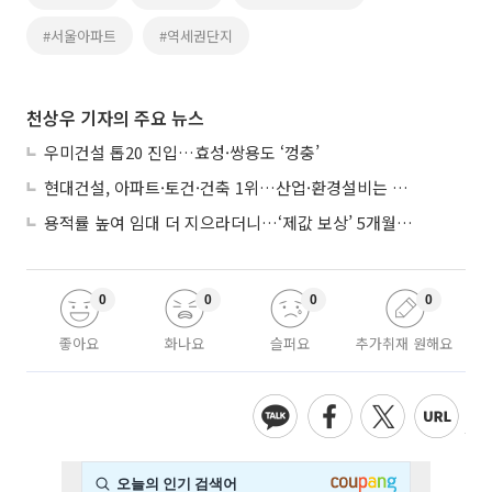
#서울아파트
#역세권단지
천상우 기자의 주요 뉴스
우미건설 톱20 진입…효성·쌍용도 ‘껑충’
현대건설, 아파트·토건·건축 1위…산업·환경설비는 삼성E&A
용적률 높여 임대 더 지으라더니…‘제값 보상’ 5개월째 국회에 발목
0
0
0
0
좋아요
화나요
슬퍼요
추가취재 원해요