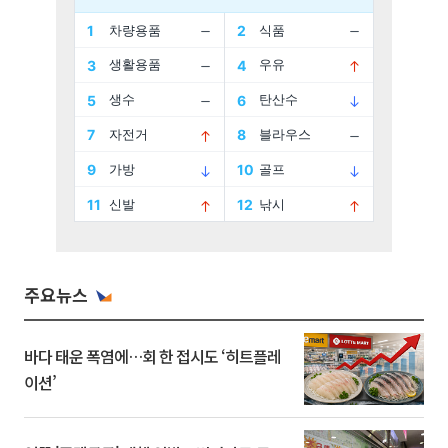
주요뉴스
바다 태운 폭염에…회 한 접시도 ‘히트플레
이션’