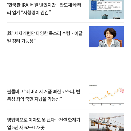
‘한국판 IRA’ 베일 벗었지만…반도체·배터
리 업계 “시행령이 관건”
與 “세제개편안 다양한 목소리 수렴…이달
말 정리 가능성”
블룸버그 “레버리지 거품 빠진 코스피, 변
동성 최악 국면 지났을 가능성”
영업익으로 이자도 못 낸다…건설 한계기
업 5년 새 62→173곳