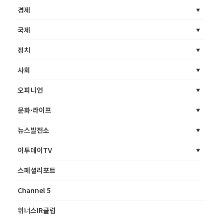
경제
국제
정치
사회
오피니언
문화·라이프
뉴스발전소
이투데이TV
스페셜리포트
Channel 5
위너스IR클럽