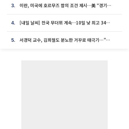
이란, 미국에 호르무즈 합의 조건 제시…美 “경기 아직 안 끝나” [종합]
3.
[내일 날씨] 전국 무더위 계속…10일 낮 최고 34도 육박
4.
서경덕 교수, 김희철도 분노한 거꾸로 태극기⋯"엉터리는 아냐, 아쉬울 뿐"
5.