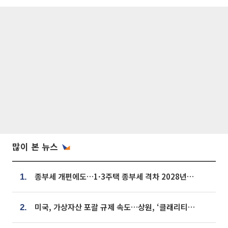
많이 본 뉴스
종부세 개편에도…1·3주택 종부세 격차 2028년부터 확대
1.
미국, 가상자산 포괄 규제 속도…상원, ‘클래리티법’ 9월 절차투표 추진
2.