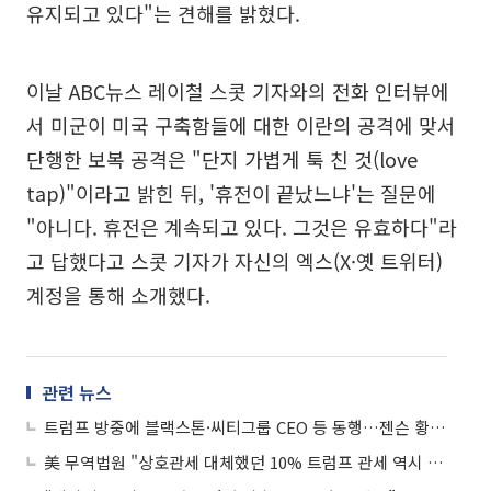
유지되고 있다"는 견해를 밝혔다.
이날 ABC뉴스 레이철 스콧 기자와의 전화 인터뷰에
서 미군이 미국 구축함들에 대한 이란의 공격에 맞서
단행한 보복 공격은 "단지 가볍게 툭 친 것(love
tap)"이라고 밝힌 뒤, '휴전이 끝났느냐'는 질문에
"아니다. 휴전은 계속되고 있다. 그것은 유효하다"라
고 답했다고 스콧 기자가 자신의 엑스(X·옛 트위터)
계정을 통해 소개했다.
관련 뉴스
트럼프 방중에 블랙스톤·씨티그룹 CEO 등 동행…젠슨 황 “초대받으면 큰 영광”
美 무역법원 "상호관세 대체했던 10% 트럼프 관세 역시 위법"⋯정권에 타격