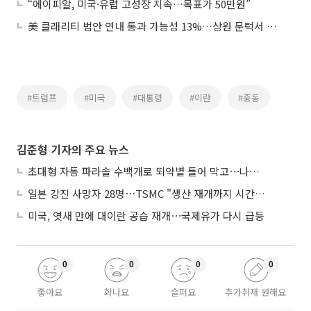
“에이피알, 미국·유럽 고성장 지속…목표가 50만원”
美 클래리티 법안 연내 통과 가능성 13%…상원 문턱서 제동
#트럼프
#미국
#대통령
#이란
#중동
김준형 기자의 주요 뉴스
초대형 자동 파라솔 수백개로 뙤약볕 틀어 막고⋯나라별 폭염 생존법
일본 강진 사망자 28명⋯TSMC "생산 재개까지 시간 필요해"
미국, 엿새 만에 대이란 공습 재개⋯국제유가 다시 급등
0
0
0
0
좋아요
화나요
슬퍼요
추가취재 원해요