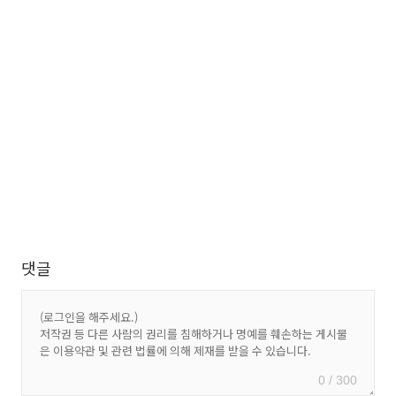
댓글
0 / 300