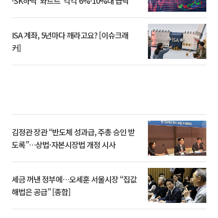
·SK하닉 '와르르' 각각 6%·10%대 급락
ISA 계좌, 5년마다 깨라고요? [이슈크래
커]
김정관 장관 “반도체 성과급, 주총 승인 받
도록”…상법·자본시장법 개정 시사
세금 꺼낸 정부에…오세훈 서울시장 “집값
해법은 공급” [종합]