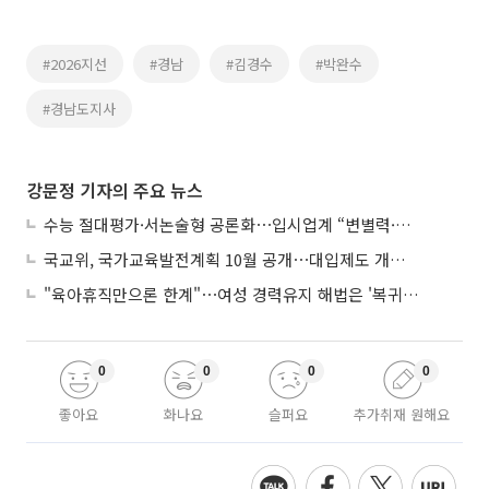
#2026지선
#경남
#김경수
#박완수
#경남도지사
강문정 기자의 주요 뉴스
수능 절대평가·서논술형 공론화⋯입시업계 “변별력·사교육 대책 먼저”
국교위, 국가교육발전계획 10월 공개⋯대입제도 개편 공론화 추진
"육아휴직만으론 한계"⋯여성 경력유지 해법은 '복귀 후 유연근무’
0
0
0
0
좋아요
화나요
슬퍼요
추가취재 원해요