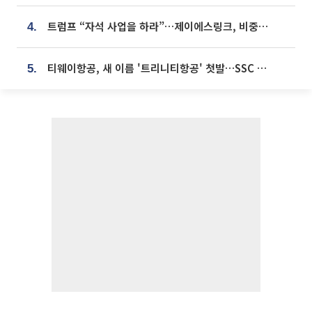
트럼프 “자석 사업을 하라”…제이에스링크, 비중국 영구자석 공급망 구축 속도
4.
티웨이항공, 새 이름 '트리니티항공' 첫발…SSC 전략 본격화
5.