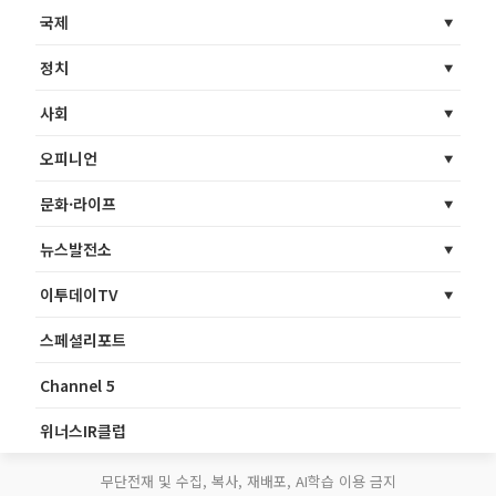
국제
정치
사회
오피니언
문화·라이프
뉴스발전소
이투데이TV
스페셜리포트
Channel 5
위너스IR클럽
무단전재 및 수집, 복사, 재배포, AI학습 이용 금지