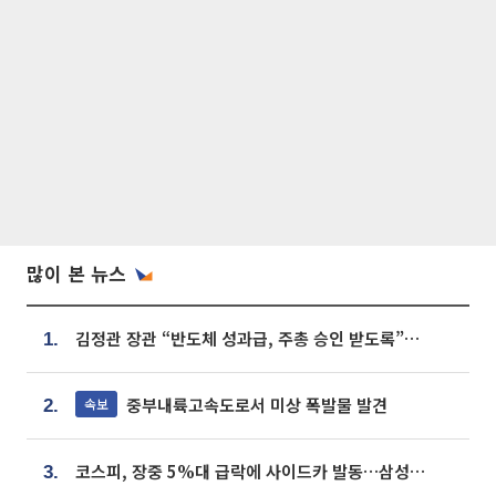
많이 본 뉴스
김정관 장관 “반도체 성과급, 주총 승인 받도록”…상법·자본시장법 개정 시사
1.
중부내륙고속도로서 미상 폭발물 발견
속보
2.
코스피, 장중 5%대 급락에 사이드카 발동…삼성·SK 동반 폭락
3.