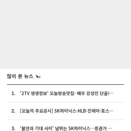
많이 본 뉴스
'2TV 생생정보' 오늘방송맛집- 배우 강성진 단골! 쌀국수ㆍ푸팟퐁 커리 맛집 '블○○○'
1.
[오늘의 주요공시] SK하이닉스·HLB·진에어·포스코홀딩스·네이버·대우건설 등
2.
'불안과 기대 사이' 널뛰는 SK하이닉스…증권가 "HBM4·LTA 기반 펀터멘털 견고"
3.