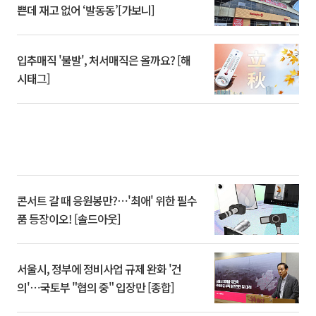
쁜데 재고 없어 ‘발동동’[가보니]
입추매직 '불발', 처서매직은 올까요? [해
시태그]
콘서트 갈 때 응원봉만?⋯'최애' 위한 필수
품 등장이오! [솔드아웃]
서울시, 정부에 정비사업 규제 완화 '건
의'⋯국토부 "협의 중" 입장만 [종합]