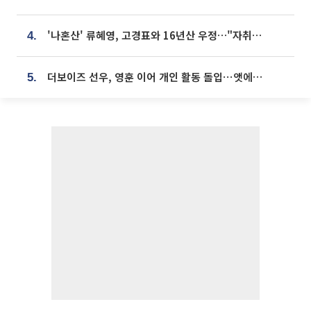
'나혼산' 류혜영, 고경표와 16년산 우정…"자취방서 부모님과 마주쳐"
4.
더보이즈 선우, 영훈 이어 개인 활동 돌입⋯앳에어리어와 전속계약
5.