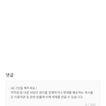
댓글
0 / 300