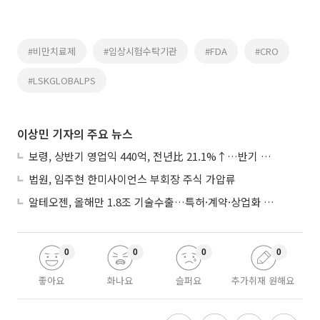
#비만치료제
#임상시험수탁기관
#FDA
#CRO
#LSKGLOBALPS
이상민 기자의 주요 뉴스
보령, 상반기 영업익 440억, 전년比 21.1%↑…반기 역대 최대
법원, 임주현 한미사이언스 부회장 주식 가압류
알테오젠, 올해만 1.8조 기술수출…특허·계약·상업화 ‘삼박자’
0
0
0
0
좋아요
화나요
슬퍼요
추가취재 원해요