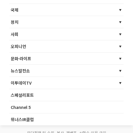
국제
정치
사회
오피니언
문화·라이프
뉴스발전소
이투데이TV
스페셜리포트
Channel 5
위너스IR클럽
무단전재 및 수집, 복사, 재배포, AI학습 이용 금지