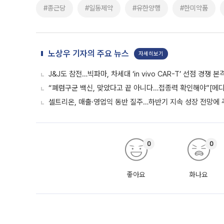
#종근당
#일동제약
#유한양행
#한미약품
노상우 기자의 주요 뉴스
자세히보기
J&J도 참전…빅파마, 차세대 ‘in vivo CAR-T’ 선점 경쟁 본
“폐렴구균 백신, 맞았다고 끝 아니다…접종력 확인해야”[메디
셀트리온, 매출·영업익 동반 질주…하반기 지속 성장 전망에 
0
0
좋아요
화나요