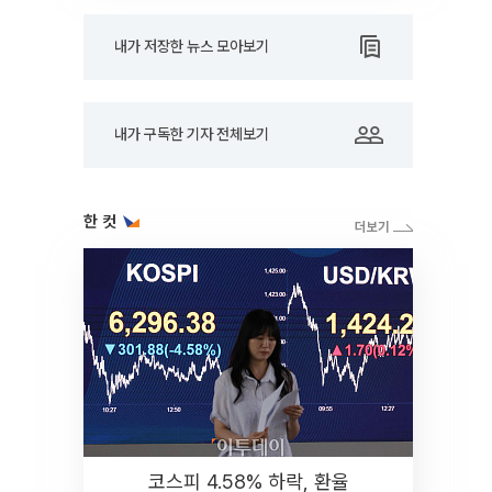
내가 저장한 뉴스 모아보기
내가 구독한 기자 전체보기
한 컷
코스피 4.58% 하락, 환율