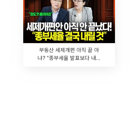
부동산 세제개편 아직 끝 아
냐? "종부세율 발표보다 내릴
것" 장기거주·양도세 전망 I 집
땅지성 I 김인만, 진미윤