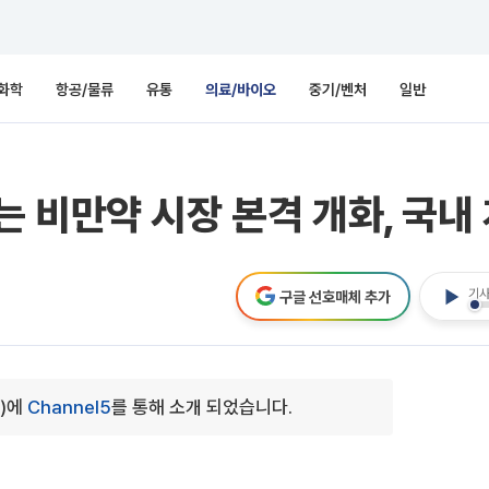
화학
항공/물류
유통
의료/바이오
중기/벤처
일반
 비만약 시장 본격 개화, 국내
기사
구글 선호매체 추가
0)에
Channel5
를 통해 소개 되었습니다.