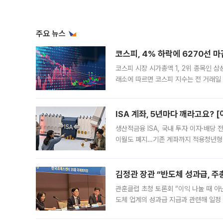
주요 뉴스
코스피, 4% 하락에 6270선 마
코스피 시장 시가총액 1, 2위 종목인 
래소에 따르면 코스피 지수는 전 거래일 대
1.81% 내린 6478.75에 출발한 코
다. 이날 오전
ISA 계좌, 5년마다 깨라고요? 
생산적금융 ISA, 국내 투자 이자·배당
이월도 폐지…기존 계좌까지 적용청년형 
는 5년마다 계좌를 해지하라는 건가요?”
편을
김정관 장관 “반도체 성과급, 
관훈클럽 초청 토론회 “이익 나눌 때 아
도체 업계의 성과급 지급과 관련해 일정
최근 상법·자본시장법 개정으로 기업 지