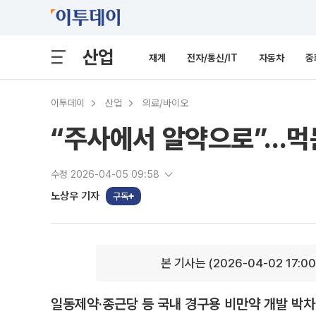
산업
재계
전자/통신/IT
자동차
중
이투데이
산업
의료/바이오
“주사에서 알약으로”…먹는
수정 2026-04-05 09:58
노상우 기자
구독
본 기사는 (2026-04-02 17:0
일동제약·종근당 등 국내 경구용 비만약 개발 박차