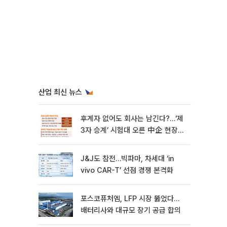
산업 최신 뉴스
후계자 없어도 회사는 남긴다?…‘제
3자 승계’ 시험대 오른 中企 현장
[기업승계 대전환]
J&J도 참전…빅파마, 차세대 ‘in
vivo CAR-T’ 선점 경쟁 본격화
포스코퓨처엠, LFP 시장 뚫었다…
배터리사와 대규모 장기 공급 합의