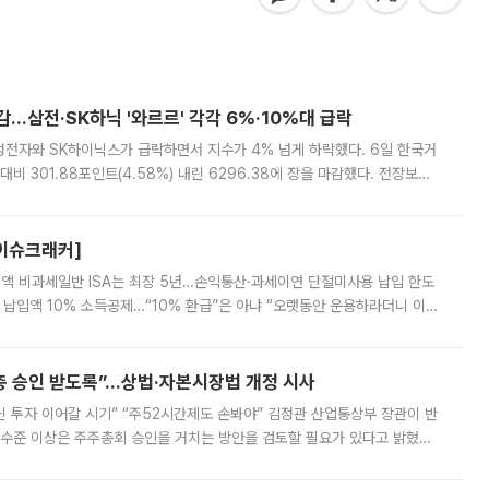
감…삼전·SK하닉 '와르르' 각각 6%·10%대 급락
삼성전자와 SK하이닉스가 급락하면서 지수가 4% 넘게 하락했다. 6일 한국거
비 301.88포인트(4.58%) 내린 6296.38에 장을 마감했다. 전장보다
스피는 장중 한때 6550.94까지 오르기도 했으나 6238.32까지 밀리기도 했
[이슈크래커]
 전액 비과세일반 ISA는 최장 5년…손익통산·과세이연 단절미사용 납입 한도
납입액 10% 소득공제…“10% 환급”은 아냐 “오랫동안 운용하라더니 이제
 ‘만능 절세 통장’으로 불리는 개인종합자산관리계좌(ISA)가 두 갈래로 개
주총 승인 받도록”…상법·자본시장법 개정 시사
닌 투자 이어갈 시기” “주52시간제도 손봐야” 김정관 산업통상부 장관이 반
 수준 이상은 주주총회 승인을 거치는 방안을 검토할 필요가 있다고 밝혔다.
배구조와 주주권 강화 논의가 이어지는 가운데, 핵심 연구인력에 대한