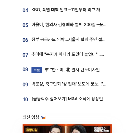
KBO, 폭염 대책 발표⋯11일부터 리그 개시ㆍ경기 오후 7시 시작
04
아옳이, 한의사 김형배와 벌써 200일⋯꽃다발 들고 "프러포즈 아냐"
05
정부 공급카드 임박…서울시 협의·주민 설득이 성패 가른다 [부동산 해법 전쟁]
06
추미애 "복지가 아니라 도민이 늘었다"…재정난 책임론 정면돌파
07
08
軍 "한ㆍ미, 北 발사 탄도미사일 제원 정밀분석 중"
속보
박문성, 축구협회 '성 접대' 보도에 분노…"다 말아먹으려고 작정했나"
09
[급등락주 짚어보기] M&A 소식에 상상인증권ㆍ유니켐 ‘상한가’⋯유증 제동 걸린 SK디앤디↑
10
최신 영상