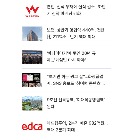
웹젠, 신작 부재에 실적 감소…하반
기 신작 마케팅 강화
보령, 상반기 영업익 440억, 전년
比 21.1%↑…반기 역대 최대
'바다이야기'에 묶인 20년 규
제…"게임법 다시 짜야"
“보기만 하는 광고 끝“…화장품업
계, SNS 홍보도 ‘참여형 콘텐츠’로
변모[K뷰티 라방戰]
9호선 신목동역, ‘이대목동병원역’
된다
레드캡투어, 2분기 매출 982억원…
역대 2분기 최대