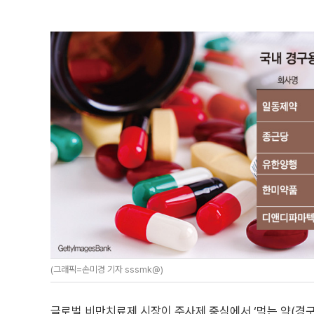
(그래픽=손미경 기자 sssmk@)
글로벌 비만치료제 시장이 주사제 중심에서 ‘먹는 약(경구