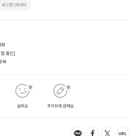
#디앤디파마텍
격화
컬 줌인]
주목
0
0
슬퍼요
추가취재 원해요