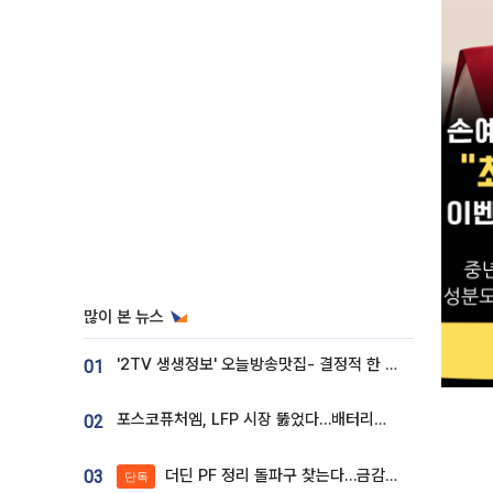
많이 본 뉴스
'2TV 생생정보' 오늘방송맛집- 결정적 한 수, 3종 메밀면! 메밀 소바 맛집 '의○○○○'
01
포스코퓨처엠, LFP 시장 뚫었다…배터리사와 대규모 장기 공급 합의
02
더딘 PF 정리 돌파구 찾는다…금감원, 1년 반 만에 매각설명회 재개
03
단독