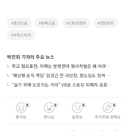
#층간소음
#보복소음
#스토킹범죄
#정당방위
#우퍼스피커
박진희 기자의 주요 뉴스
학교 혐오표현, 피해는 분명한데 형사처벌은 왜 어려울까?
‘채상병 순직 책임’ 임성근 전 사단장, 항소심도 징역 3년
“살기 위해 도망치는 거야” VR로 스토킹 피해자 공포 마주한 수형자들
0
0
0
0
좋아요
화나요
슬퍼요
추가취재 원해요