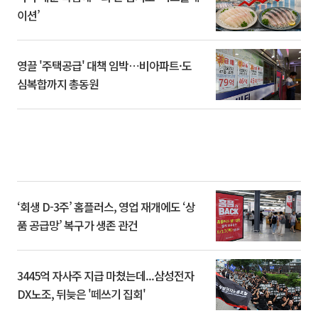
이션’
영끌 '주택공급' 대책 임박⋯비아파트·도
심복합까지 총동원
‘회생 D-3주’ 홈플러스, 영업 재개에도 ‘상
품 공급망’ 복구가 생존 관건
3445억 자사주 지급 마쳤는데...삼성전자
DX노조, 뒤늦은 '떼쓰기 집회'