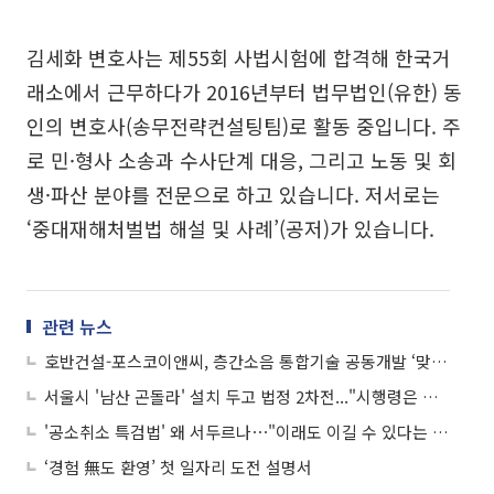
김세화 변호사는 제55회 사법시험에 합격해 한국거
래소에서 근무하다가 2016년부터 법무법인(유한) 동
인의 변호사(송무전략컨설팅팀)로 활동 중입니다. 주
로 민·형사 소송과 수사단계 대응, 그리고 노동 및 회
생·파산 분야를 전문으로 하고 있습니다. 저서로는
‘중대재해처벌법 해설 및 사례’(공저)가 있습니다.
관련 뉴스
호반건설-포스코이앤씨, 층간소음 통합기술 공동개발 ‘맞손’
서울시 '남산 곤돌라' 설치 두고 법정 2차전..."시행령은 재량규정” VS “법규 명령”
'공소취소 특검법' 왜 서두르나⋯"이래도 이길 수 있다는 계산"
‘경험 無도 환영’ 첫 일자리 도전 설명서