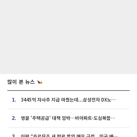
많이 본 뉴스
3445억 자사주 지급 마쳤는데...삼성전자 DX노조, 뒤늦은 '떼쓰기 집회'
1.
영끌 '주택공급' 대책 임박⋯비아파트·도심복합까지 총동원
2.
이란 “호르무즈 새 항로 합의 매우 근접...미국 배상 먼저”
3.