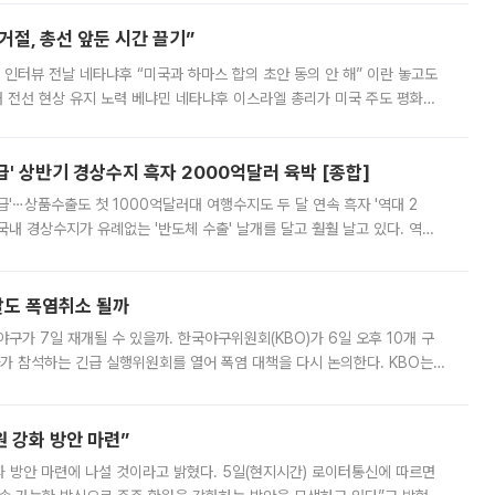
절, 총선 앞둔 시간 끌기”
 인터뷰 전날 네타냐후 “미국과 하마스 합의 초안 동의 안 해” 이란 놓고도
개 전선 현상 유지 노력 베냐민 네타냐후 이스라엘 총리가 미국 주도 평화위
스 간 무장해제 합의안을 반대한 지 하루 만에 하마스 정치국 고위 관리
' 상반기 경상수지 흑자 2000억달러 육박 [종합]
급'⋯상품수출도 첫 1000억달러대 여행수지도 두 달 연속 흑자 '역대 2
국내 경상수지가 유례없는 '반도체 수출' 날개를 달고 훨훨 날고 있다. 역대
경상수지 뿐 아니라 상반기 경상수지 흑자도 2000억달러에 근접하며 사상 최
말도 폭염취소 될까
구가 7일 재개될 수 있을까. 한국야구위원회(KBO)가 6일 오후 10개 구
 참석하는 긴급 실행위원회를 열어 폭염 대책을 다시 논의한다. KBO는
서 관람객과 선수단의 안전 위험 상황이 발생했다”며 5∼6일 예정됐던
 강화 방안 마련”
 것이라고 밝혔다. 5일(현지시간) 로이터통신에 따르면