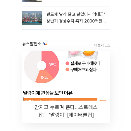
반도체 날개 달고 날았다⋯'역대급'
상반기 경상수지 흑자 2000억달러
육박 [종합]
뉴스발전소
만지고 누르며 푼다…스트레스
잡는 '말랑이' [데이터클립]