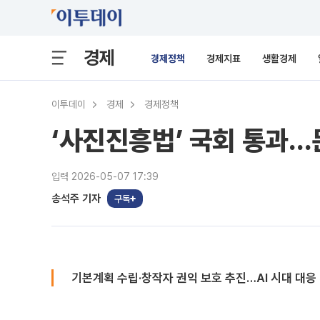
경제
경제정책
경제지표
생활경제
이투데이
경제
경제정책
‘사진진흥법’ 국회 통과…
입력 2026-05-07 17:39
송석주 기자
구독
기본계획 수립·창작자 권익 보호 추진…AI 시대 대응