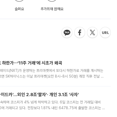
슬퍼요
추가취재 원해요
 하한가⋯‘11주 거래’에 시초가 왜곡
트레이드(NXT)가 운영하는 프리마켓에서 또다시 하한가로 거래를 개시하는
면 SK하이닉스는 이날 프리마켓(오전 8시~8시 50분) 개장 직후 전날 정
000원에 거래됐다. 거래량은 11주에 불과했으나, 최초 가격 결정이 기존 정
드카'…외인 2.8조'팔자'· 개인 3.1조 '사자'
속하며 코스피가 4% 넘게 하락하고 있다. 6일 코스피는 전 거래일 대비
.90에 거래되고 있다. 전장보다 1.81% 내린 6478.75에 출발한 코스피는 장
 6238.32까지 밀리기도 했다. 이날 오전 한때 코스피는 장중 5% 넘게 폭