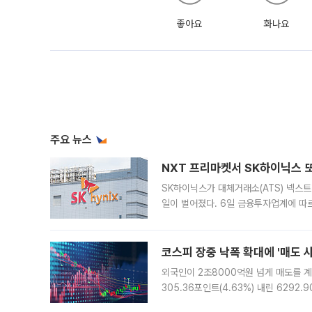
좋아요
화나요
주요 뉴스
NXT 프리마켓서 SK하이닉스 또
SK하이닉스가 대체거래소(ATS) 넥스
일이 벌어졌다. 6일 금융투자업계에 따르
규장 종가보다 29.98% 내린 116만8
규시장과 달
코스피 장중 낙폭 확대에 '매도 사이
외국인이 2조8000억원 넘게 매도를 계
305.36포인트(4.63%) 내린 6292
중 한때 6550.94까지 오르기도 했으나