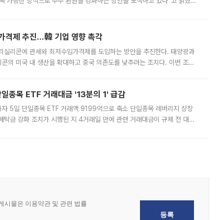
속 가능한 방식으로 주주 환원을 강화하는 방안을 모색하고 있다”고 밝혔다.
그러면서 자세한 내용은 “조만간 공개할 예정”이라고 덧붙였다. SK하이닉스도 로이터에 전달한 성명에서 “연
가격제 추진…韓 기업 영향 촉각
폴리실리콘에 관세와 최저수입가격제를 도입하는 방안을 추진한다. 태양광과
콘의 미국 내 생산을 확대하고 중국 의존도를 낮추려는 조치다. 이번 조처
쏠리고 있다. 5일(현지시간) 블룸버그통신에 따르면 미국 행정부 내에서는
종목 ETF 거래대금 '13분의 1' 급감
자 5일 단일종목 ETF 거래액 9199억으로 축소 단일종목 레버리지 상장
예탁금 강화 조치가 시행된 지 4거래일 만에 관련 거래대금이 규제 전 대비
거래소에 따르면 전날 코스피 시장 전체 거래대금은 25조2129억원을 기록