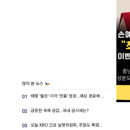
많이 본 뉴스
태풍 '돌핀' 이어 '찬홈' 등장…예상 경로에 한국 '한숨'
01
급등한 국제 금값…국내 금시세는?
02
오늘 KBO 긴급 실행위원회, 주말도 폭염취소 될까
03