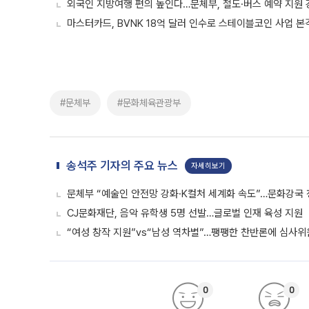
외국인 지방여행 편의 높인다…문체부, 철도·버스 예약 지원 
마스터카드, BVNK 18억 달러 인수로 스테이블코인 사업 본
#문체부
#문화체육관광부
송석주 기자의 주요 뉴스
자세히보기
문체부 “예술인 안전망 강화·K컬처 세계화 속도”…문화강국
CJ문화재단, 음악 유학생 5명 선발…글로벌 인재 육성 지원
“여성 창작 지원”vs“남성 역차별”…팽팽한 찬반론에 심사
0
0