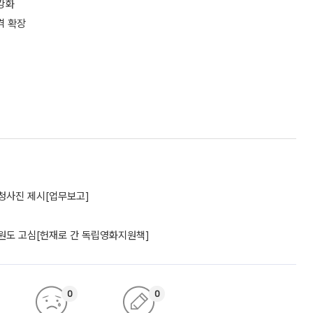
강화
격 확장
 청사진 제시[업무보고]
위원도 고심[헌재로 간 독립영화지원책]
0
0