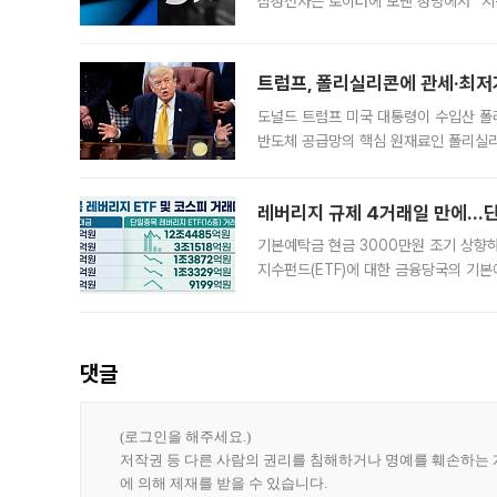
삼성전자는 로이터에 보낸 성명에서 “지
트럼프, 폴리실리콘에 관세·최저
도널드 트럼프 미국 대통령이 수입산 
반도체 공급망의 핵심 원재료인 폴리실리
로 한국 기업에 미칠 영향에도 관심이 
레버리지 규제 4거래일 만에…단일
기본예탁금 현금 3000만원 조기 상향하
지수펀드(ETF)에 대한 금융당국의 기본
13분의 1수준으로 급감했다. 6일 한국
한 가운데
댓글