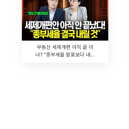
부동산 세제개편 아직 끝 아
냐? "종부세율 발표보다 내릴
것" 장기거주·양도세 전망 I 집
땅지성 I 김인만, 진미윤