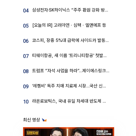
삼성전자·SK하이닉스 “주주 환원 강화 방안 마련”
04
[오늘의 IR] 고려아연ㆍ심텍ㆍ엘앤에프 등
05
코스피, 장중 5%대 급락에 사이드카 발동…삼성·SK 동반 폭락
06
티웨이항공, 새 이름 '트리니티항공' 첫발…SSC 전략 본격화
07
트럼프 “자석 사업을 하라”…제이에스링크, 비중국 영구자석 공급망 구축 속도
08
‘레켐비’ 독주 치매 치료제 시장…국산 신약 등장하나
09
라온로보틱스, 국내 유일 차세대 반도체 공정 로봇 개발 ‘고객사 테스트 진행’
10
최신 영상