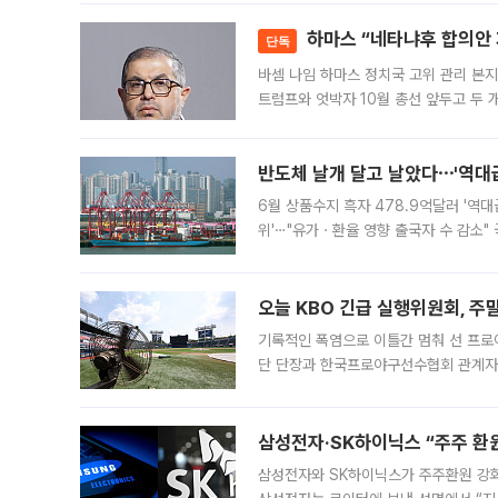
락하면서 유가증권
하마스 “네타냐후 합의안 거
단독
바셈 나임 하마스 정치국 고위 관리 본지
트럼프와 엇박자 10월 총선 앞두고 두 
원회(BOP)와 팔레스타인 무장단체 하마
반도체 날개 달고 날았다⋯'역대급
6월 상품수지 흑자 478.9억달러 '역대
위'⋯"유가ㆍ환율 영향 출국자 수 감소" 
급 수출 호조가 매달 이어지면서 6월 
대 기
오늘 KBO 긴급 실행위원회, 주
기록적인 폭염으로 이틀간 멈춰 선 프로야
단 단장과 한국프로야구선수협회 관계자가
5일 “최근 전국적으로 폭염이 지속되면
KBO리그와
삼성전자·SK하이닉스 “주주 환원
삼성전자와 SK하이닉스가 주주환원 강화 방안 마련에 나설