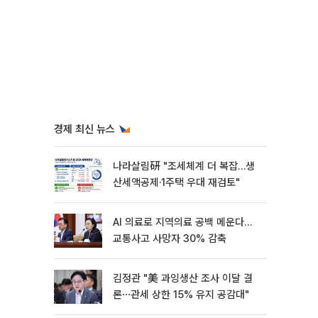
경제 최신 뉴스
나라살림硏 "조세체계 더 복잡…생
산세액공제·1주택 우대 재검토"
AI 의료로 지역의료 공백 메운다…
교통사고 사망자 30% 감축
김정관 "美 과잉생산 조사 이달 결
론⋯관세 상한 15% 유지 공감대"