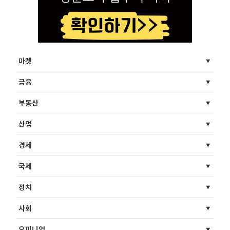
마켓
금융
부동산
산업
경제
국제
정치
사회
오피니언