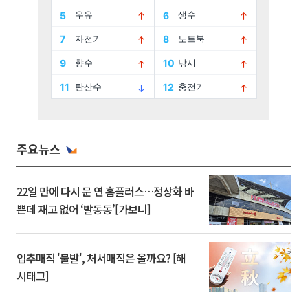
주요뉴스
22일 만에 다시 문 연 홈플러스…정상화 바
쁜데 재고 없어 ‘발동동’[가보니]
입추매직 '불발', 처서매직은 올까요? [해
시태그]