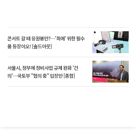
콘서트 갈 때 응원봉만?⋯'최애' 위한 필수
품 등장이오! [솔드아웃]
서울시, 정부에 정비사업 규제 완화 '건
의'⋯국토부 "협의 중" 입장만 [종합]