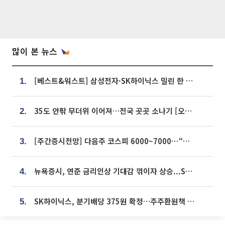
많이 본 뉴스
[베스트&워스트] 삼성전자·SK하이닉스 밀린 한 주…상상인증권은 85% 급등
1.
35도 안팎 무더위 이어져…전국 곳곳 소나기 [오늘 날씨]
2.
[주간증시전망] 다음주 코스피 6000~7000⋯“外人 수급은 정책이 변수”
3.
뉴욕증시, 연준 금리인상 기대감 꺾이자 상승...S&P500 사상 최고치 [종합]
4.
SK하이닉스, 분기배당 375원 확정…주주환원책 9월로 앞당겨 발표
5.