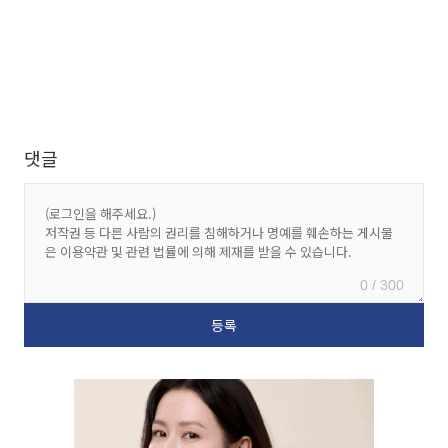
댓글
0 / 300