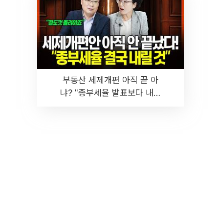
부동산 세제개편 아직 끝 아
냐? "종부세율 발표보다 내릴
것" 장기거주·양도세 전망 I 집
땅지성 I 김인만, 진미윤