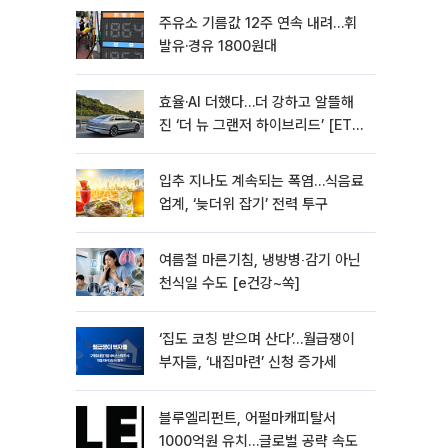
주유소 기름값 12주 연속 내려…휘
발유·경유 1800원대
효율·AI 더했다…더 강하고 알뜰해
진 ‘더 뉴 그랜저 하이브리드’ [ET의
모빌리티]
입추 지나도 계속되는 폭염…식음료
업계, ‘늦더위 잡기’ 전력 투구
여름철 마른기침, 냉방병‧감기 아닌
천식일 수도 [e건강~쏙]
‘집도 코칭 받으며 산다’…월급쟁이
부자들, ‘내집마련’ 신청 증가세
블루엘리펀트, 어펄마캐피탈서
1000억원 유치…글로벌 공략 속도