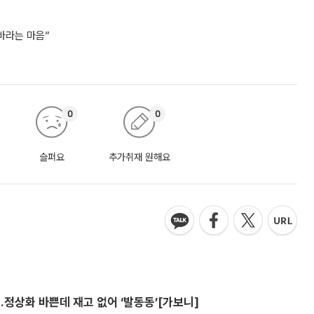
바라는 마음”
0
0
슬퍼요
추가취재 원해요
…정상화 바쁜데 재고 없어 ‘발동동’[가보니]