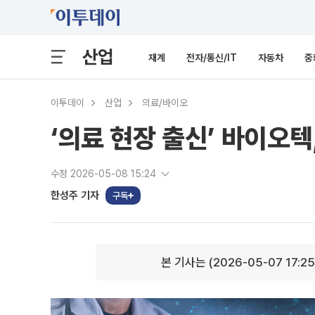
산업
재계
전자/통신/IT
자동차
중
이투데이
산업
의료/바이오
‘의료 현장 출신’ 바이오
수정 2026-05-08 15:24
한성주 기자
구독
본 기사는 (2026-05-07 17:2