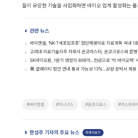
들이 유망한 기술을 사업화하면 바이오 업계 활성화는 물론
관련 뉴스
바이젠셀, ‘NK·T세포림프종’ 첨단재생의료 치료계획 국내 1
고려대 의료기술지주 자회사 온코마스터, 온코크로스와 합병
SK바이오팜, 1분기 영업익 898억…현금으로 ‘빅 바이오텍’ 
美 클래리티 법안 연내 통과 가능성 13%…상원 문턱서 제동
#바이젠셀
#지니너스
#온코크로스
#넥스트바
한성주 기자의 주요 뉴스
자세히보기