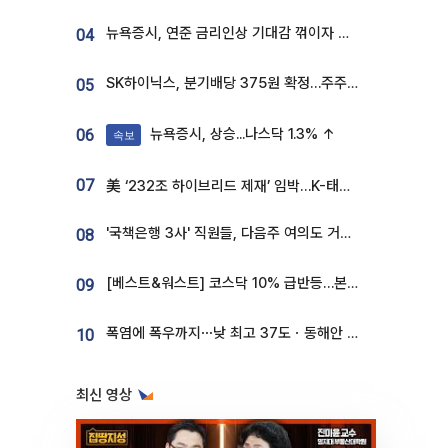
뉴욕증시, 연준 금리인상 기대감 꺾이자 상승...S&P500 사상 최고치 [종합]
04
SK하이닉스, 분기배당 375원 확정…주주환원책 9월로 앞당겨 발표
05
뉴욕증시, 상승...나스닥 1.3% ↑
06
속보
07
美 ‘232조 하이브리드 제재’ 임박…K-태양광, 불확실성 털고 날개 다나
'국책은행 3사' 직원들, 다음주 여의도 거리 나서는 까닭은
08
[베스트&워스트] 코스닥 10% 급반등…본느, 최대주주 변경 기대에 270% 폭등
09
폭염에 폭우까지⋯낮 최고 37도ㆍ동해안 강한 비 [날씨]
10
최신 영상