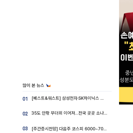
많이 본 뉴스
[베스트&워스트] 삼성전자·SK하이닉스 밀린 한 주…상상인증권은 85% 급등
01
35도 안팎 무더위 이어져…전국 곳곳 소나기 [오늘 날씨]
02
03
[주간증시전망] 다음주 코스피 6000~7000⋯“外人 수급은 정책이 변수”