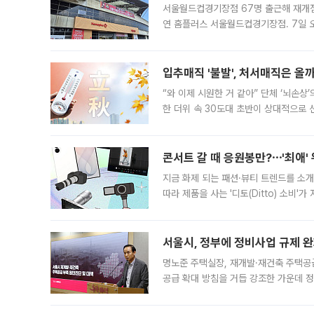
서울월드컵경기장점 67명 출근해 재개점 
연 홈플러스 서울월드컵경기장점. 7일 
우유, 과일 같은 신선식품이 차근차근 자
입추매직 '불발', 처서매직은 올
“와 이제 시원한 거 같아” 단체 ‘뇌손상
한 더위 속 30도대 초반이 상대적으로
지역에 있었습니다. 7월 말에는 서풍과
콘서트 갈 때 응원봉만?⋯'최애'
지금 화제 되는 패션·뷰티 트렌드를 소개
따라 제품을 사는 '디토(Ditto) 소비
어디일까요? 아이돌 콘서트 시작을 기다
서울시, 정부에 정비사업 규제 완화
명노준 주택실장, 재개발·재건축 주택공
공급 확대 방침을 거듭 강조한 가운데 정
면 반박하고 나섰다. 명노준 서울시 주택