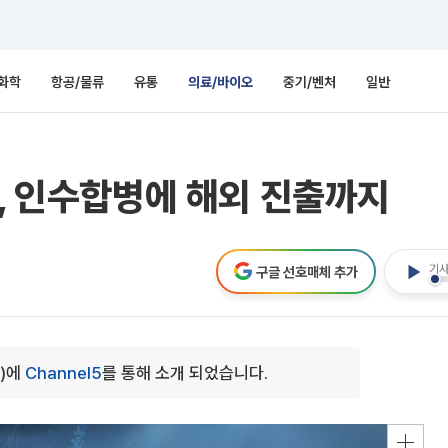
화학
항공/물류
유통
의료/바이오
중기/벤처
일반
텍, 인수합병에 해외 진출까지
기사
구글 선호매체 추가
5)에
Channel5
를 통해 소개 되었습니다.