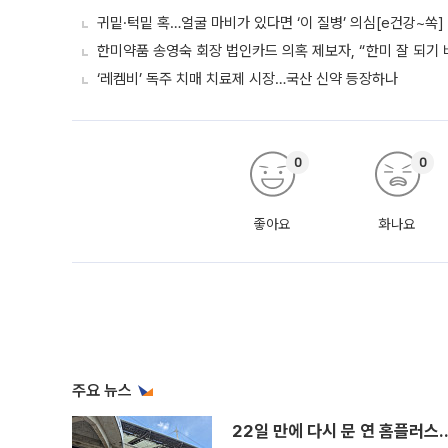
귀밑·턱밑 혹…얼굴 마비가 있다면 ‘이 질병’ 의심[e건강~쏙]
한미약품 송영숙 회장 법인카드 의혹 제보자, “한미 잘 되기 
‘레켐비’ 독주 치매 치료제 시장…국산 신약 등장하나
0
0
좋아요
화나요
주요 뉴스
22일 만에 다시 문 연 홈플러스