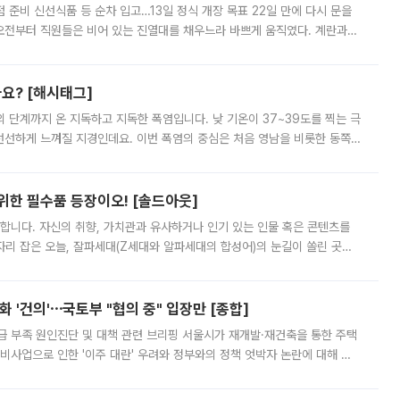
준비 신선식품 등 순차 입고…13일 정식 개장 목표 22일 만에 다시 문을
오전부터 직원들은 비어 있는 진열대를 채우느라 바쁘게 움직였다. 계란과
리를 잡기 시작했지만, 매장 곳곳엔 여전히 텅 빈 매대가 먼저 눈에 들어왔
까요? [해시태그]
’의 단계까지 온 지독하고 지독한 폭염입니다. 낮 기온이 37~39도를 찍는 극
 선선하게 느껴질 지경인데요. 이번 폭염의 중심은 처음 영남을 비롯한 동쪽
 북서풍이 산맥을 넘어 영남 쪽으로 내려오면서 뜨겁고 건조해졌는데요.
 위한 필수품 등장이오! [솔드아웃]
합니다. 자신의 취향, 가치관과 유사하거나 인기 있는 인물 혹은 콘텐츠를
'가 자리 잡은 오늘, 잘파세대(Z세대와 알파세대의 합성어)의 눈길이 쏠린 곳은
리는 공연장. 응원봉만큼이나 눈에 띄는 게 있습니다. 공연이 시작되기
 '건의'⋯국토부 "협의 중" 입장만 [종합]
급 부족 원인진단 및 대책 관련 브리핑 서울시가 재개발·재건축을 통한 주택
비사업으로 인한 '이주 대란' 우려와 정부와의 정책 엇박자 논란에 대해 정
실장은 2031년까지 31만 가구 착공 목표에 차질이 없다는 입장이나,