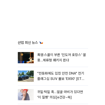
산업 최신 뉴스
폭염·스콜이 부른 ‘인도어 호캉스’ 열
풍…체류형 패키지 뜬다
"전동화에도 입힌 안전 DNA" 전기
플래그십 SUV 볼보 'EX90' [ET의
모빌리티]
귀밑·턱밑 혹…얼굴 마비가 있다면
‘이 질병’ 의심[e건강~쏙]