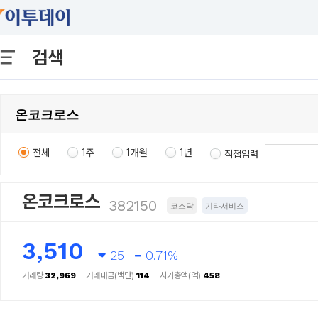
검색
전체
1주
1개월
1년
직접입력
온코크로스
382150
코스닥
기타서비스
3,510
25
0.71%
거래량
32,969
거래대금(백만)
114
시가총액(억)
458