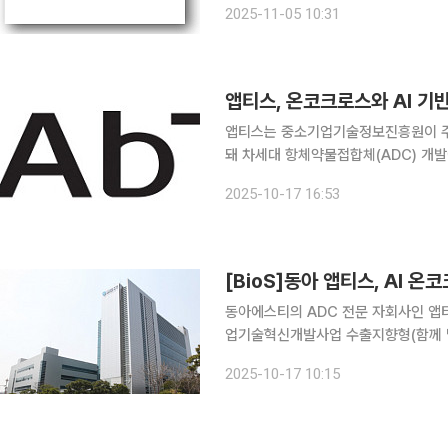
2025-11-05 10:31
전략연구로, 올해부터 오는 2029년까
앱티스, 온코크로스와 AI 기
앱티스는 중소기업기술정보진흥원이 
돼 차세대 항체약물접합체(ADC) 개발에 나선다고 17일 
로스와 'AI 기반 다중오믹스 분석(기술
2025-10-17 16:53
운 약물 기전과 조합을 찾아내는 고형암
[BioS]동아 앱티스, AI 
동아에스티의 ADC 전문 자회사인 앱
업기술혁신개발사업 수출지향형(함께 달
에 나선다고 17일 밝혔다. 이번 사업을
2025-10-17 10:15
반 다중오믹스 분석(기술명: RAPTOR 