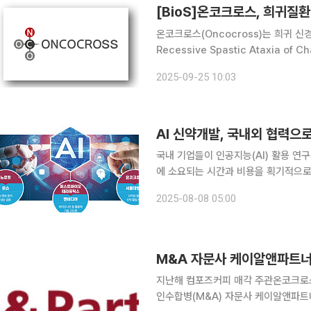
[BioS]온코크로스, 희귀질환
온코크로스(Oncocross)는 희귀 
Recessive Spastic Ataxia o
ARSACS재단의 과제에 최종선정됐다고
2025-09-25 10:03
사그네이-라크생장(Saguen
AI 신약개발, 국내외 협력으로
국내 기업들이 인공지능(AI) 활용 연구
에 소요되는 시간과 비용을 획기적으로
서 투자가 몰리는 분야로 기대가 높다. 7일 제약바이오 업계에 따르면 뉴로핏, 퍼스트바이오테라퓨
2025-08-08 05:00
틱스, 온코크로스 등이 AI기술을 앞세
M&A 자문사 케이알앤파트너
지난해 컴포즈커피 매각 주관온코크로스 
인수합병(M&A) 자문사 케이알앤파트