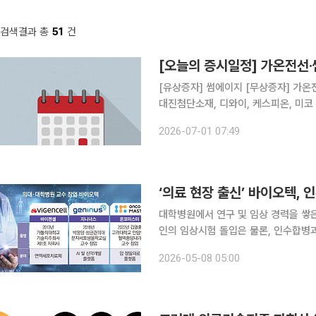
검색결과 총
51
건
[오늘의 증시일정] 가온전선·
[유상증자] 썸에이지 [무상증자] 가온전
대진첨단소재, 디와이, 케스피온, 미
인지정] 삼립
2026-07-01 07:49
‘의료 현장 출신’ 바이오텍,
대학병원에서 연구 및 임상 경력을 쌓
인의 임상시험 돌입은 물론, 인수합병
시장 활약이 주목된다. 7일 제약바이오 업계에 따르면 최근 바이젠셀, 온코마스터, 지니너스, 넥스
2026-05-08 05:00
트바이오메디컬 등 의과대학·대학병원