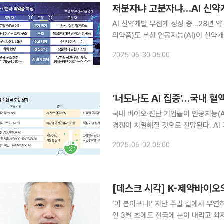
저분자냐 고분자냐…AI 신약개
AI 신약개발 무섭게 성장 중…28년 
의약품)도 부상 인공지능(AI)이 신약개발의 전 주기에 적용되는 시대가 열렸다. 분자 설계부터 후보
물질 도출, 임상 가능성 예측까지 AI가
2025-06-30 05:00
발에 동일하게 작용하지 않는다. 후보
‘너도나도 AI 집중’…국내 혈
국내 바이오·진단 기업들이 인공지능(A
경쟁이 치열해질 것으로 전망된다. AI
엔진을 활용해 검체 내 세포의 정상과
2025-06-02 05:00
지하는 원리다. 1일 본지 취재를
[데스크 시각] K-제약바이오
‘아 봄이구나!’ 지난 주말 길에서 우연
인 3월 초에도 전국에 눈이 내리고 최