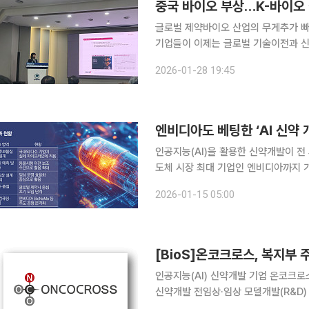
중국 바이오 부상…K-바이오
글로벌 제약바이오 산업의 무게추가 빠
기업들이 이제는 글로벌 기술이전과 신약
바이오의 생존 전략 역시 근본적인 
2026-01-28 19:45
28일 ‘불확실성의 시대, 2026 글
엔비디아도 베팅한 ‘AI 신약
인공지능(AI)을 활용한 신약개발이 전
도체 시장 최대 기업인 엔비디아까지 
번지는 양상이다. 14일 본지 취재를 종합하면 엔비디아는 AI를 앞세운 전방위적 신약개발에 본격적
2026-01-15 05:00
으로 뛰어들었다. 엔비디아는 12일(현
[BioS]온코크로스, 복지부 
인공지능(AI) 신약개발 기업 온코크로스
신약개발 전임상·임상 모델개발(R&D)
혔다. 이 사업은 AI를 활용해 전임상 및 임상단계 약물의 효능 및 안전성 예측 정확도를 높이는 국가