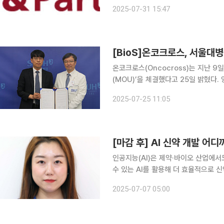
컴포즈커피 등 굵직한 딜의 자문을 맡
2025-07-31 15:47
[BioS]온코크로스, 서울대병
온코크로스(Oncocross)는 지난 
(MOU)’을 체결했다고 25일 밝혔다
상 데이터 및 조직 데이터를 AI기술과
2025-07-25 11:05
을 구축하기로 했다. 서울대병원은 전
[마감 후] AI 신약 개발 어
인공지능(AI)은 제약·바이오 산업에서
수 있는 AI를 활용해 더 효율적으로 신
벌 시장조사기관 마켓앤마켓에 따르면 신
2025-07-07 05:00
달러(약 2조5000억 원)에서 연평균 2