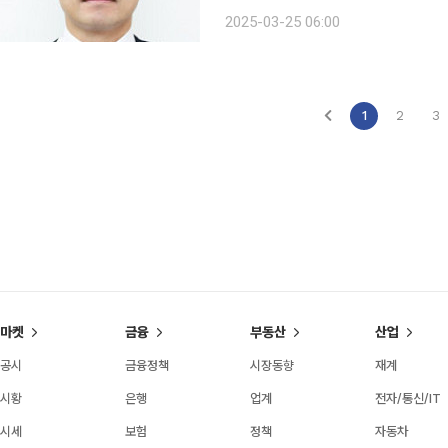
울 추위를 견디고 쌀쌀한 봄의 초입에도
2025-03-25 06:00
1
2
3
마켓
금융
부동산
산업
공시
금융정책
시장동향
재계
시황
은행
업계
전자/통신/IT
시세
보험
정책
자동차