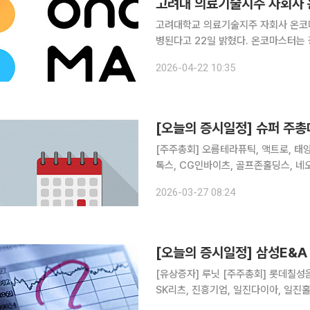
고려대 의료기술지주 자회사 
고려대학교 의료기술지주 자회사 온코마
병된다고 22일 밝혔다. 온코마스터는 
윤지 고려대 안암병원 종양혈액내과 교수가 최
2026-04-22 10:35
학 내 연구 성과가 단순히 기술 이전에
[오늘의 증시일정] 슈퍼 주
[주주총회] 오름테라퓨틱, 액트로, 태양
톡스, CG인바이츠, 골프존홀딩스, 네오
존, 바이오스마트, 그린생명과학, 우리로
2026-03-27 08:24
에이텀, 제이티, 유니온바이오메트릭스
[오늘의 증시일정] 삼성E&
[유상증자] 루닛 [주주총회] 롯데칠성음료, 한화오션, 호텔신라, 신한서부티엔디리츠, GS리테일,
SK리츠, 진흥기업, 일진다이아, 일진
홈데코, 하이스틸, 이리츠코크렙, 미원