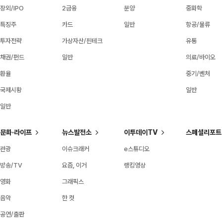
장외/IPO
2금융
분양
중화학
특징주
카드
일반
항공/물류
투자전략
가상자산/핀테크
유통
채권/펀드
일반
의료/바이오
환율
중기/벤처
국제시황
일반
일반
문화·라이프
뉴스발전소
이투데이TV
스페셜리포트
관광
이슈크래커
e스튜디오
방송/TV
요즘, 이거
랭킹영상
영화
그래픽스
음악
한 컷
공연/출판