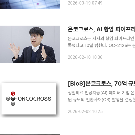
2026-03-19 07:49
송원산업, 한국수출포장공업, 삼성생명,
온코크로스, AI 항암 파이프라인
온코크로스는 자사의 항암 파이프라인 ‘O
록됐다고 10일 밝혔다. OC-212e는 온코크로스의 인공지능(AI) 플랫폼을 통해 발굴된 항암 병용
요법 파이프라인이다. 기존 항암제의 
2026-02-10 10:36
특허 등록은 AI 기반 신약개발 플랫폼 
[BioS]온코크로스, 70억 규
정밀의료 인공지능(AI) 데이터 기업 온
원 규모의 전환사채(CB) 발행을 결정했
기이자율 2% 조건으로 발행되며 전환가
2026-02-02 10:25
따르면 이번 CB 납입일은 오는 9일까