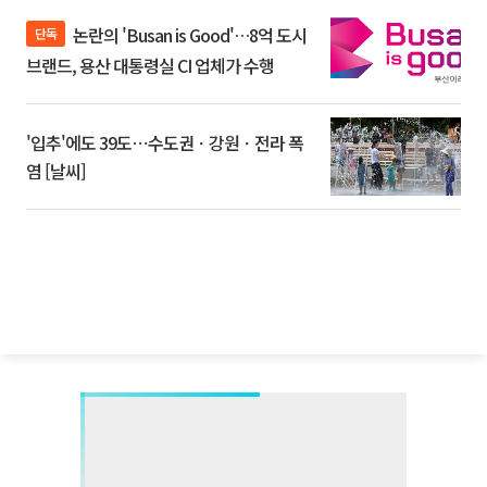
논란의 'Busan is Good'…8억 도시
단독
브랜드, 용산 대통령실 CI 업체가 수행
'입추'에도 39도⋯수도권ㆍ강원ㆍ전라 폭
염 [날씨]