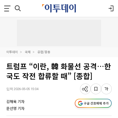
이투데이
국제
유럽/중동
트럼프 “이란, 韓 화물선 공격…한
국도 작전 합류할 때” [종합]
입력 2026-05-05 15:04
김해욱 기자
구글 선호매체 추가
문선영 기자