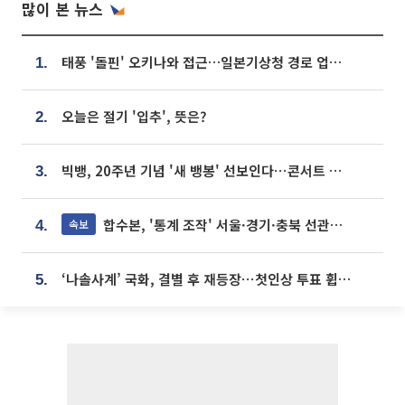
많이 본 뉴스
태풍 '돌핀' 오키나와 접근…일본기상청 경로 업데이트
1.
오늘은 절기 '입추', 뜻은?
2.
빅뱅, 20주년 기념 '새 뱅봉' 선보인다⋯콘서트 앞두고 팝업 개최
3.
합수본, '통계 조작' 서울·경기·충북 선관위 등 추가 압수수색
속보
4.
‘나솔사계’ 국화, 결별 후 재등장⋯첫인상 투표 휩쓸고 ‘인기녀’ 등극
5.