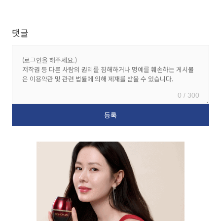
댓글
0 / 300