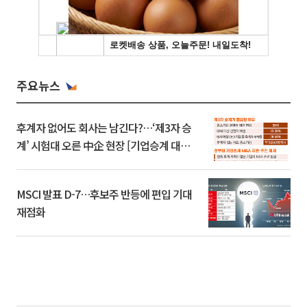
주요뉴스
후계자 없어도 회사는 남긴다?…‘제3자 승
계’ 시험대 오른 中企 현장 [기업승계 대전
환]
MSCI 발표 D-7…후보주 반등에 편입 기대
재점화