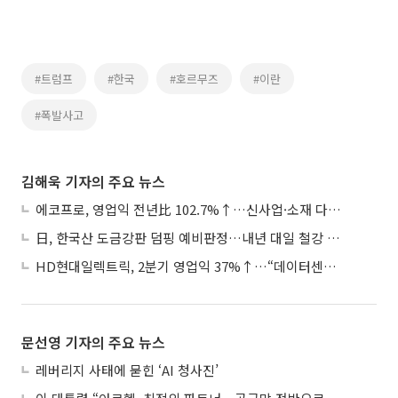
#트럼프
#한국
#호르무즈
#이란
#폭발사고
김해욱 기자의 주요 뉴스
에코프로, 영업익 전년比 102.7%↑…신사업·소재 다각화 박차
日, 한국산 도금강판 덤핑 예비판정…내년 대일 철강 수출 ‘빨간불’
HD현대일렉트릭, 2분기 영업익 37%↑…“데이터센터 사업, 새로운 성장 축”
문선영 기자의 주요 뉴스
레버리지 사태에 묻힌 ‘AI 청사진’