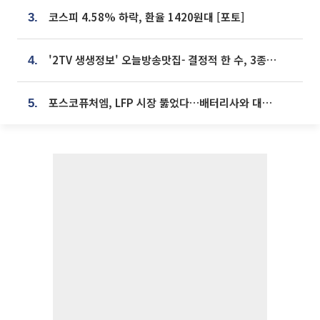
코스피 4.58% 하락, 환율 1420원대 [포토]
3.
'2TV 생생정보' 오늘방송맛집- 결정적 한 수, 3종 메밀면! 메밀 소바 맛집 '의○○○○'
4.
포스코퓨처엠, LFP 시장 뚫었다…배터리사와 대규모 장기 공급 합의
5.