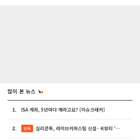
많이 본 뉴스
ISA 계좌, 5년마다 깨라고요? [이슈크래커]
1.
실리콘투, 라이브커머스팀 신설…K뷰티 ‘글로벌 판매망’ 확대[K뷰티 라방戰]
단독
2.