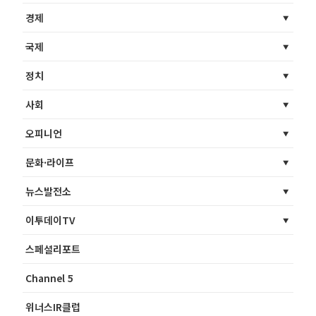
경제
국제
정치
사회
오피니언
문화·라이프
뉴스발전소
이투데이TV
스페셜리포트
Channel 5
위너스IR클럽