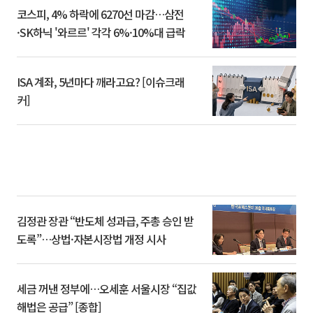
코스피, 4% 하락에 6270선 마감…삼전
·SK하닉 '와르르' 각각 6%·10%대 급락
ISA 계좌, 5년마다 깨라고요? [이슈크래
커]
김정관 장관 “반도체 성과급, 주총 승인 받
도록”…상법·자본시장법 개정 시사
세금 꺼낸 정부에…오세훈 서울시장 “집값
해법은 공급” [종합]