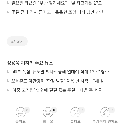
월요일 퇴근길 "우산 챙기세요"…낮 최고기온 27도
꽃길 걷다 전시 즐기고…은은한 조명 따라 낭만 산책
#서울시
정용욱 기자의 주요 뉴스
'40도 폭염' 뉴노멀 되나…올해 열대야 역대 1위·폭염일수 평년 3배 넘어
오세훈표 야간경제 '한강 밤핑' 다음 달 시작⋯"새 성장동력 만들 것"
'이중 고기압' 영향에 펄펄 끓는 주말…다음 주 서울 포함 서쪽이 더 덥다
0
0
0
0
좋아요
화나요
슬퍼요
추가취재 원해요