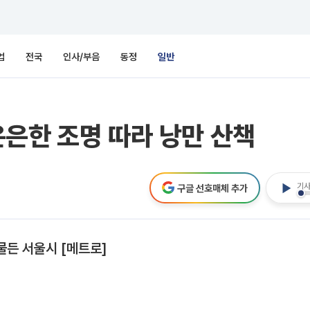
업
전국
인사/부음
동정
일반
은한 조명 따라 낭만 산책
기사
구글 선호매체 추가
물든 서울시 [메트로]