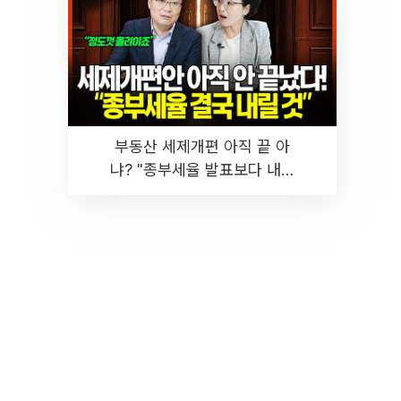
부동산 세제개편 아직 끝 아
냐? "종부세율 발표보다 내릴
것" 장기거주·양도세 전망 I 집
땅지성 I 김인만, 진미윤