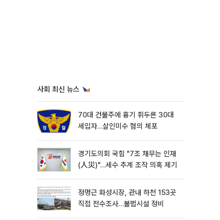
사회 최신 뉴스
70대 건물주에 흉기 휘두른 30대
세입자…살인미수 혐의 체포
경기도의회 국힘 "7조 채무는 인재
(人災)"…세수 추계 조작 의혹 제기
정명근 화성시장, 관내 하천 153곳
직접 전수조사…불법시설 정비