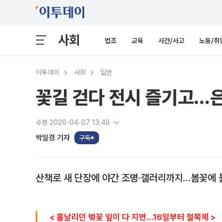
사회
법조
교육
사건/사고
노동/취
이투데이
사회
일반
꽃길 걷다 전시 즐기고…은
수정 2026-04-07 13:48
박일경 기자
구독
산책로 새 단장에 야간 조명‧갤러리까지…봄꽃에 
< 흩날리던 벚꽃 잎이 다 지면…16일부터 철쭉제 >