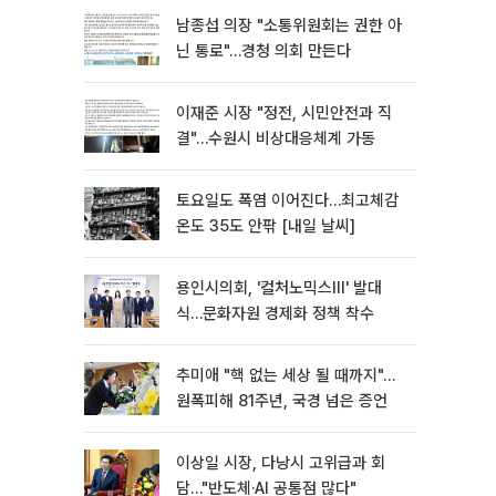
남종섭 의장 "소통위원회는 권한 아
닌 통로"…경청 의회 만든다
이재준 시장 "정전, 시민안전과 직
결"…수원시 비상대응체계 가동
토요일도 폭염 이어진다…최고체감
온도 35도 안팎 [내일 날씨]
용인시의회, '컬처노믹스Ⅲ' 발대
식…문화자원 경제화 정책 착수
추미애 "핵 없는 세상 될 때까지"…
원폭피해 81주년, 국경 넘은 증언
이상일 시장, 다낭시 고위급과 회
담…"반도체·AI 공통점 많다"