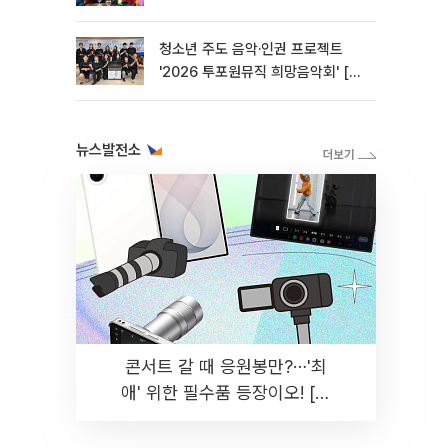
청소년 주도 음악·인권 프로젝트
'2026 투포원뮤직 희망음악회' [포
토]
뉴스발전소
콘서트 갈 때 응원봉만?⋯'최
애' 위한 필수품 등장이오! [솔
드아웃]