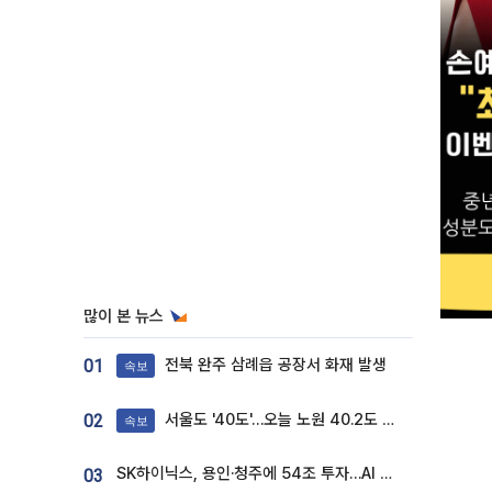
많이 본 뉴스
전북 완주 삼례읍 공장서 화재 발생
01
속보
서울도 '40도'…오늘 노원 40.2도 기록
02
속보
SK하이닉스, 용인·청주에 54조 투자…AI 메모리 생산기지 키운다
03