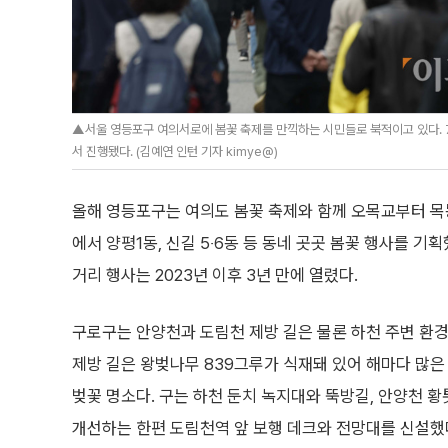
▲서울 영등포구 여의서로에 봄꽃 축제를 만끽하는 시민들로 북적이고 있다. 
서 진행됐다. (김예연 인턴 기자 kimye@)
올해 영등포구는 여의도 봄꽃 축제와 함께 오목교부터 
에서 양평1동, 신길 5‧6동 등 동네 곳곳 봄꽃 행사를 기
거리 행사는 2023년 이후 3년 만에 열렸다.
구로구는 안양천과 도림천 제방 길은 물론 하천 주변 환
제방 길은 왕벚나무 839그루가 식재돼 있어 해마다 많은
벚꽃 명소다. 구는 하천 둔치 녹지대와 뚝방길, 안양천 
개선하는 한편 도림천역 앞 보행 데크와 전망대를 신설했