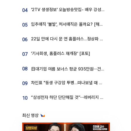
'2TV 생생정보' 오늘방송맛집- 배우 강성진 단골! 쌀국수ㆍ푸팟퐁 커리 맛집 '블○○○'
04
입추매직 '불발', 처서매직은 올까요? [해시태그]
05
22일 만에 다시 문 연 홈플러스…정상화 바쁜데 재고 없어 ‘발동동’[가보니]
06
'기사회생, 홈플러스 재개장' [포토]
07
08
日대기업 여름 보너스 평균 935만원⋯건설회사 1800만 넘어
차인표 "동생 구강암 투병…떠나보낼 때 가장 힘들었다”
09
“삼성전자 하단 단단해질 것”⋯레버리지 규제에 쏠림 완화 [찐코노미]
10
최신 영상