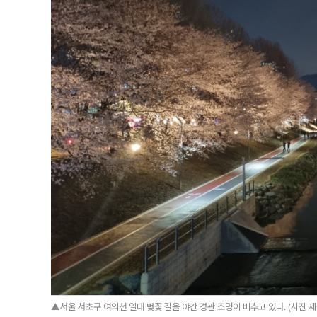
▲서울 서초구 여의천 일대 벚꽃 길을 야간 경관 조명이 비추고 있다. (사진 제