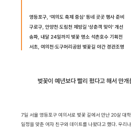
영등포구, ‘여의도 축제 중심’ 동네 곳곳 행사 준비
구로구, 안양천‧도림천 제방길 ‘상춘객 맞이’ 개선
송파, 내달 24일까지 벚꽃 명소 석촌호수 기획전
서초, 여의천·도구머리공원 벚꽃길 야간 경관조명
벚꽃이 예년보다 빨리 폈다고 해서 만개
7일 서울 영등포구 여의서로 벚꽃 길에서 만난 20살 대
일정을 맞춘 여자 친구와 데이트를 나왔다고 했다. 우리나