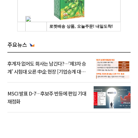
주요뉴스
후계자 없어도 회사는 남긴다?…‘제3자 승
계’ 시험대 오른 中企 현장 [기업승계 대전
환]
MSCI 발표 D-7…후보주 반등에 편입 기대
재점화