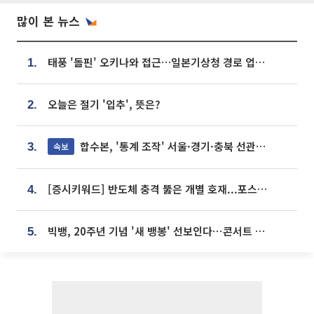
많이 본 뉴스
태풍 '돌핀' 오키나와 접근…일본기상청 경로 업데이트
1.
오늘은 절기 '입추', 뜻은?
2.
합수본, '통계 조작' 서울·경기·충북 선관위 등 추가 압수수색
속보
3.
[증시키워드] 반도체 충격 뚫은 개별 호재...포스코퓨처엠·에코프로·한화솔루션 '눈길'
4.
빅뱅, 20주년 기념 '새 뱅봉' 선보인다⋯콘서트 앞두고 팝업 개최
5.