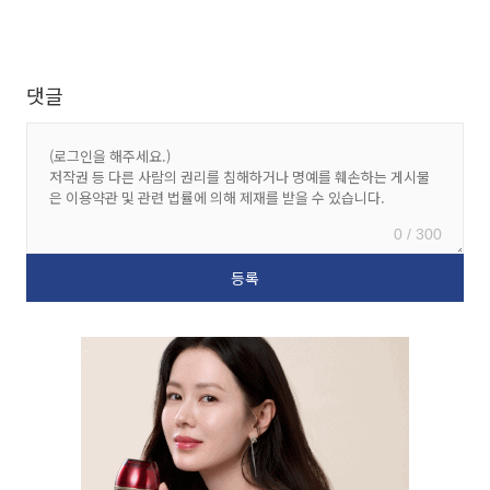
댓글
0 / 300