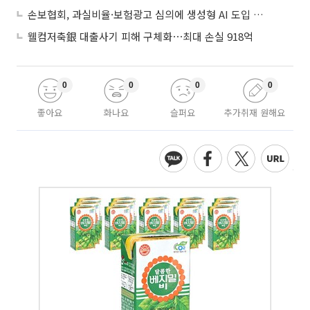
손보협회, 과실비율·보험광고 심의에 생성형 AI 도입 추진
웰컴저축銀 대출사기 피해 구체화⋯최대 손실 918억
0
0
0
0
좋아요
화나요
슬퍼요
추가취재 원해요