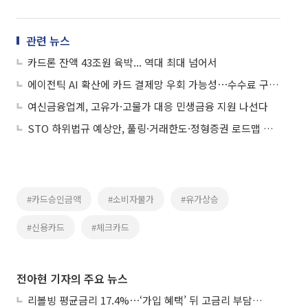
관련 뉴스
카드론 잔액 43조원 육박... 역대 최대 넘어서
에이전틱 AI 확산에 카드 결제망 우회 가능성⋯수수료 구조 흔드나
여신금융업계, 고유가·고물가 대응 민생금융 지원 나선다
STO 하위법규 예상안, 풀링·거래한도·정형증권 로드맵 제시
#카드승인금액
#소비자물가
#유가상승
#신용카드
#체크카드
전아현 기자의 주요 뉴스
리볼빙 평균금리 17.4%⋯‘가입 혜택’ 뒤 고금리 부담 주의