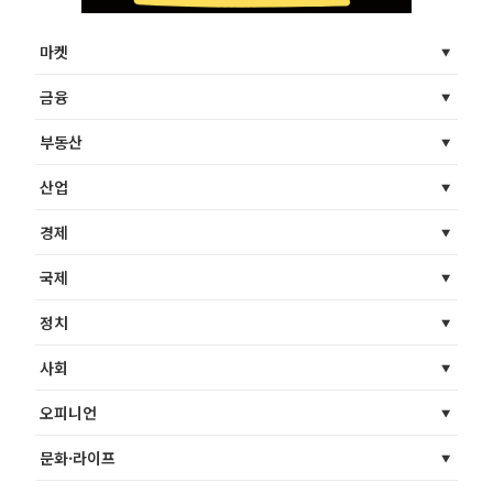
마켓
금융
부동산
산업
경제
국제
정치
사회
오피니언
문화·라이프