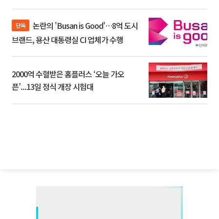
논란의 'Busan is Good'…8억 도시
단독
브랜드, 용산 대통령실 CI 업체가 수행
2000억 수혈받은 홈플러스 ‘오늘 가오
픈’...13일 정식 개장 시험대