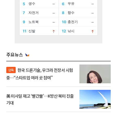
주요뉴스
한국 드론기술, 우크라 전장서 시험
단독
중…“스타트업 여러 곳 참여”
美 미사일 재고 ‘빨간불’…K방산 북미 진출
기대