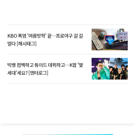
KBO 폭염 '여름방학' 끝…프로야구 갈 길
멀다 [해시태그]
빅뱅 컴백하고 튜이드 데뷔하고⋯K팝 '몇
세대'세요? [엔터로그]