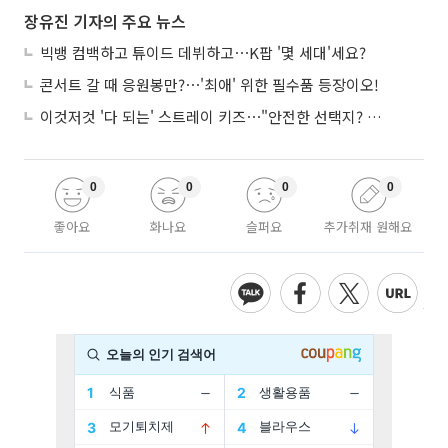
장유진 기자의 주요 뉴스
빅뱅 컴백하고 튜이드 데뷔하고⋯K팝 '몇 세대'세요?
콘서트 갈 때 응원봉만?⋯'최애' 위한 필수품 등장이오!
이것저것 '다 되는' 스트레이 키즈⋯"안전한 선택지? 도전이 재밌죠"
0
0
0
0
좋아요
화나요
슬퍼요
추가취재 원해요