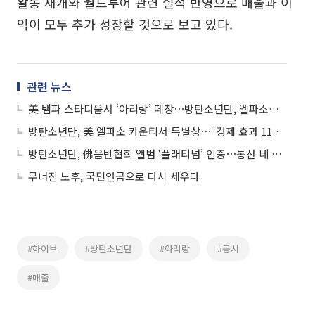
활동 재개와 월드투어 관련 실적 반영으로 매출과 이
익이 모두 추가 성장할 것으로 보고 있다.
관련 뉴스
美 탬파 스타디움서 ‘아리랑’ 떼창⋯방탄소년단, 엘파소로 열기 잇는다
방탄소년단, 美 엘파소 카운티서 특별상⋯“경제 효과 1105억원 기대”
방탄소년단, 佛음반협회 앨범 ‘플래티넘’ 인증⋯통산 네 번째
무너진 노후, 국민연금으로 다시 세우다
#하이브
#방탄소년단
#아리랑
#공시
#매출