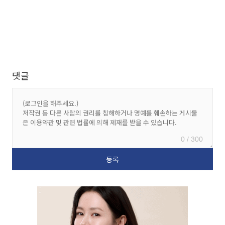
댓글
0 / 300