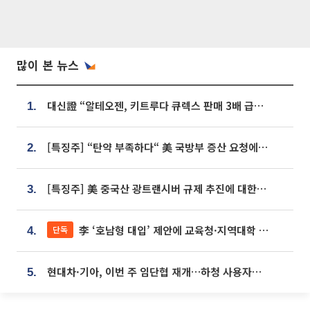
많이 본 뉴스
대신證 “알테오젠, 키트루다 큐렉스 판매 3배 급증…목표가 41만원 상향”
1.
[특징주] “탄약 부족하다“ 美 국방부 증산 요청에⋯국내 방산주 급등세
2.
[특징주] 美 중국산 광트랜시버 규제 추진에 대한광통신 등 광통신株 강세
3.
李 ‘호남형 대입’ 제안에 교육청·지역대학 서·논술형 입시 연계 '착수'
단독
4.
현대차·기아, 이번 주 임단협 재개…하청 사용자성 재심도 ‘변수’
5.