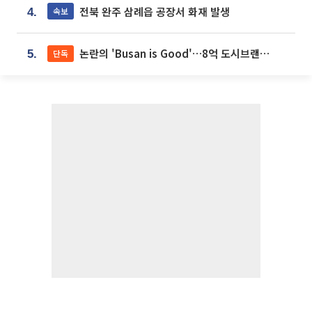
전북 완주 삼례읍 공장서 화재 발생
속보
4.
논란의 'Busan is Good'…8억 도시브랜드, 용산 대통령실 CI 업체가 수행
단독
5.