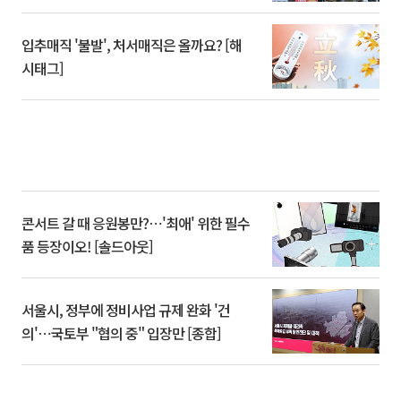
입추매직 '불발', 처서매직은 올까요? [해
시태그]
콘서트 갈 때 응원봉만?⋯'최애' 위한 필수
품 등장이오! [솔드아웃]
서울시, 정부에 정비사업 규제 완화 '건
의'⋯국토부 "협의 중" 입장만 [종합]