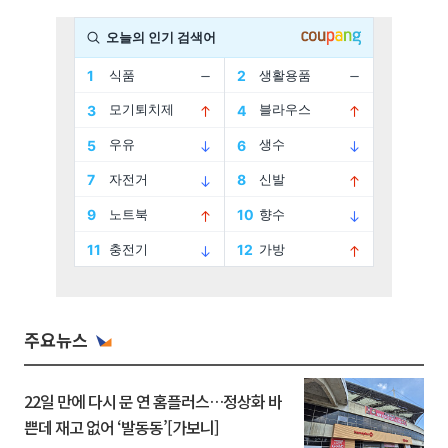
주요뉴스
22일 만에 다시 문 연 홈플러스…정상화 바
쁜데 재고 없어 ‘발동동’[가보니]