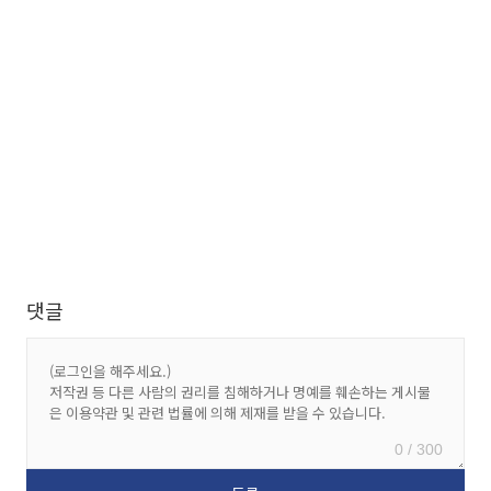
댓글
0 / 300