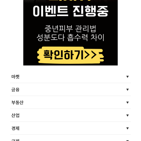
마켓
금융
부동산
산업
경제
국제