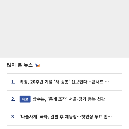
많이 본 뉴스
빅뱅, 20주년 기념 '새 뱅봉' 선보인다⋯콘서트 앞두고 팝업 개최
1.
합수본, '통계 조작' 서울·경기·충북 선관위 등 추가 압수수색
속보
2.
‘나솔사계’ 국화, 결별 후 재등장⋯첫인상 투표 휩쓸고 ‘인기녀’ 등극
3.