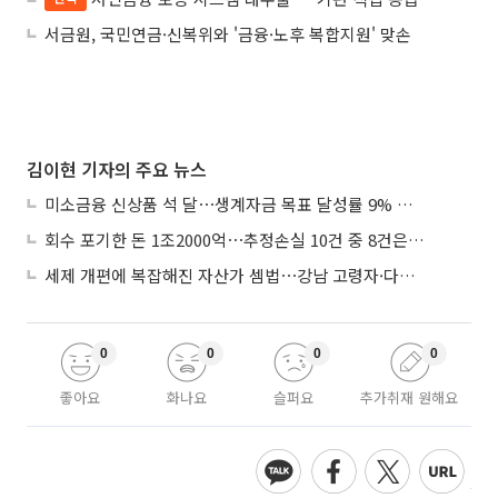
서금원, 국민연금·신복위와 '금융·노후 복합지원' 맞손
김이현 기자의 주요 뉴스
미소금융 신상품 석 달⋯생계자금 목표 달성률 9% 그쳐
회수 포기한 돈 1조2000억⋯추정손실 10건 중 8건은 기업대출
세제 개편에 복잡해진 자산가 셈법⋯강남 고령자·다주택자 ‘자산재편 고심’
0
0
0
0
좋아요
화나요
슬퍼요
추가취재 원해요