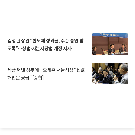
김정관 장관 “반도체 성과급, 주총 승인 받
도록”…상법·자본시장법 개정 시사
세금 꺼낸 정부에…오세훈 서울시장 “집값
해법은 공급” [종합]