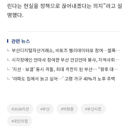
린다는 현실을 정책으로 끊어내겠다는 의지”라고 설
명했다.
관련 뉴스
부산디지털자산거래소, 비토즈 밸리데이터로 참여…블록체인 신뢰 기반 확대
시각장애인 안마사 참여한 부산 건강안마 봉사, 지역사회 복지 새 모델
‘지선ㆍ보궐’ 동시 격돌, 최대 격전지 된 부산⋯ “향후 대선 구도 영향”
‘아파도 집에서 늙고 싶어…’ 고령 가구 40%가 노후 주택
#2026지선
#부산
#박형준
#부산시장
#국민의힘