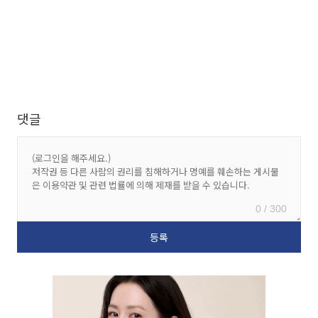
댓글
0 / 300