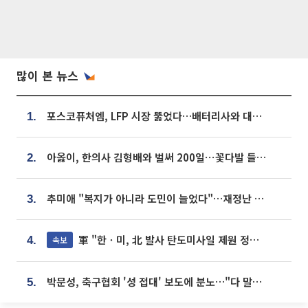
많이 본 뉴스
포스코퓨처엠, LFP 시장 뚫었다…배터리사와 대규모 장기 공급 합의
1.
아옳이, 한의사 김형배와 벌써 200일⋯꽃다발 들고 "프러포즈 아냐"
2.
추미애 "복지가 아니라 도민이 늘었다"…재정난 책임론 정면돌파
3.
軍 "한ㆍ미, 北 발사 탄도미사일 제원 정밀분석 중"
속보
4.
박문성, 축구협회 '성 접대' 보도에 분노…"다 말아먹으려고 작정했나"
5.