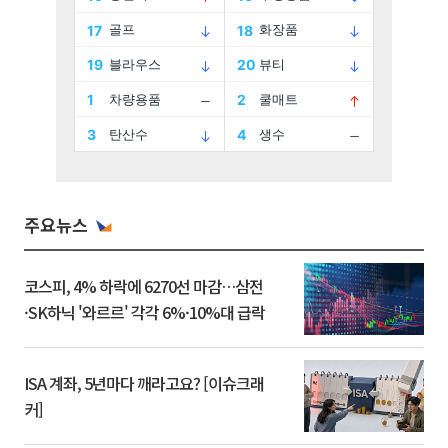
주요뉴스
코스피, 4% 하락에 6270선 마감…삼전
·SK하닉 '와르르' 각각 6%·10%대 급락
ISA 계좌, 5년마다 깨라고요? [이슈크래
커]