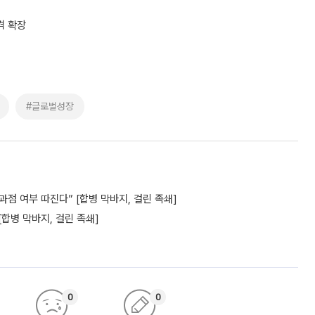
격 확장
#글로벌성장
과점 여부 따진다” [합병 막바지, 걸린 족쇄]
[합병 막바지, 걸린 족쇄]
0
0