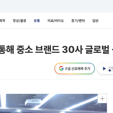
화학
항공/물류
유통
의료/바이오
중기/벤처
일반
통해 중소 브랜드 30사 글로벌
기사
구글 선호매체 추가