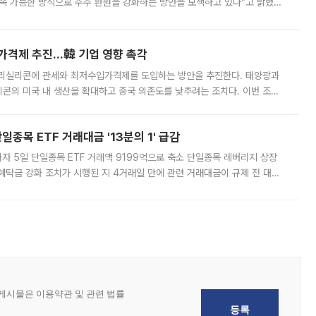
속 가능한 방식으로 주주 환원을 강화하는 방안을 모색하고 있다”고 밝혔다.
그러면서 자세한 내용은 “조만간 공개할 예정”이라고 덧붙였다. SK하이닉스도 로이터에 전달한 성명에서 “연
가격제 추진…韓 기업 영향 촉각
폴리실리콘에 관세와 최저수입가격제를 도입하는 방안을 추진한다. 태양광과
콘의 미국 내 생산을 확대하고 중국 의존도를 낮추려는 조치다. 이번 조처
쏠리고 있다. 5일(현지시간) 블룸버그통신에 따르면 미국 행정부 내에서는
종목 ETF 거래대금 '13분의 1' 급감
자 5일 단일종목 ETF 거래액 9199억으로 축소 단일종목 레버리지 상장
예탁금 강화 조치가 시행된 지 4거래일 만에 관련 거래대금이 규제 전 대비
거래소에 따르면 전날 코스피 시장 전체 거래대금은 25조2129억원을 기록