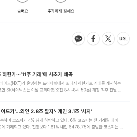
슬퍼요
추가취재 원해요
 하한가⋯‘11주 거래’에 시초가 왜곡
트레이드(NXT)가 운영하는 프리마켓에서 또다시 하한가로 거래를 개시하는
면 SK하이닉스는 이날 프리마켓(오전 8시~8시 50분) 개장 직후 전날 정
000원에 거래됐다. 거래량은 11주에 불과했으나, 최초 가격 결정이 기존 정
드카'…외인 2.8조'팔자'· 개인 3.1조 '사자'
속하며 코스피가 4% 넘게 하락하고 있다. 6일 코스피는 전 거래일 대비
.90에 거래되고 있다. 전장보다 1.81% 내린 6478.75에 출발한 코스피는 장
 6238.32까지 밀리기도 했다. 이날 오전 한때 코스피는 장중 5% 넘게 폭