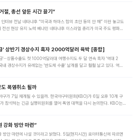
절, 총선 앞둔 시간 끌기”
 인터뷰 전날 네타냐후 “미국과 하마스 합의 초안 동의 안 해” 이란 놓고도
개 전선 현상 유지 노력 베냐민 네타냐후 이스라엘 총리가 미국 주도 평화위
스 간 무장해제 합의안을 반대한 지 하루 만에 하마스 정치국 고위 관리
' 상반기 경상수지 흑자 2000억달러 육박 [종합]
급'⋯상품수출도 첫 1000억달러대 여행수지도 두 달 연속 흑자 '역대 2
국내 경상수지가 유례없는 '반도체 수출' 날개를 달고 훨훨 날고 있다. 역대
경상수지 뿐 아니라 상반기 경상수지 흑자도 2000억달러에 근접하며 사상 최
말도 폭염취소 될까
구가 7일 재개될 수 있을까. 한국야구위원회(KBO)가 6일 오후 10개 구
 참석하는 긴급 실행위원회를 열어 폭염 대책을 다시 논의한다. KBO는
서 관람객과 선수단의 안전 위험 상황이 발생했다”며 5∼6일 예정됐던
 강화 방안 마련”
 것이라고 밝혔다. 5일(현지시간) 로이터통신에 따르면