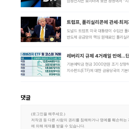
삼성전자는 로이터에 보낸 성명에서 “지
트럼프, 폴리실리콘에 관세·최저
도널드 트럼프 미국 대통령이 수입산 
반도체 공급망의 핵심 원재료인 폴리실리
로 한국 기업에 미칠 영향에도 관심이 
레버리지 규제 4거래일 만에…단일
기본예탁금 현금 3000만원 조기 상향하
지수펀드(ETF)에 대한 금융당국의 기본
13분의 1수준으로 급감했다. 6일 한국
한 가운데
댓글