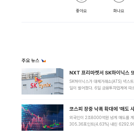
좋아요
화나요
주요 뉴스
NXT 프리마켓서 SK하이닉스 또
SK하이닉스가 대체거래소(ATS) 넥스
일이 벌어졌다. 6일 금융투자업계에 따르
규장 종가보다 29.98% 내린 116만8
규시장과 달
코스피 장중 낙폭 확대에 '매도 사이
외국인이 2조8000억원 넘게 매도를 계
305.36포인트(4.63%) 내린 6292
중 한때 6550.94까지 오르기도 했으나