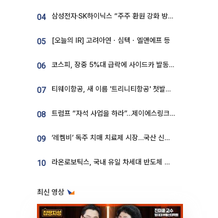
삼성전자·SK하이닉스 “주주 환원 강화 방안 마련”
04
[오늘의 IR] 고려아연ㆍ심텍ㆍ엘앤에프 등
05
코스피, 장중 5%대 급락에 사이드카 발동…삼성·SK 동반 폭락
06
티웨이항공, 새 이름 '트리니티항공' 첫발…SSC 전략 본격화
07
트럼프 “자석 사업을 하라”…제이에스링크, 비중국 영구자석 공급망 구축 속도
08
‘레켐비’ 독주 치매 치료제 시장…국산 신약 등장하나
09
라온로보틱스, 국내 유일 차세대 반도체 공정 로봇 개발 ‘고객사 테스트 진행’
10
최신 영상