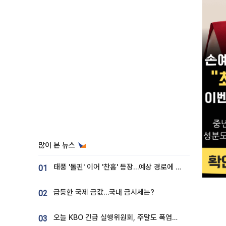
많이 본 뉴스
태풍 '돌핀' 이어 '찬홈' 등장…예상 경로에 한국 '한숨'
01
급등한 국제 금값…국내 금시세는?
02
오늘 KBO 긴급 실행위원회, 주말도 폭염취소 될까
03