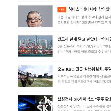
락하면서 유가증권
하마스 “네타냐후 합의안 거
단독
바셈 나임 하마스 정치국 고위 관리 본지
트럼프와 엇박자 10월 총선 앞두고 두 
원회(BOP)와 팔레스타인 무장단체 하마
반도체 날개 달고 날았다⋯'역대급
6월 상품수지 흑자 478.9억달러 '역대
위'⋯"유가ㆍ환율 영향 출국자 수 감소" 
급 수출 호조가 매달 이어지면서 6월 
대 기
오늘 KBO 긴급 실행위원회, 주
기록적인 폭염으로 이틀간 멈춰 선 프로야
단 단장과 한국프로야구선수협회 관계자가
5일 “최근 전국적으로 폭염이 지속되면
KBO리그와
삼성전자·SK하이닉스 “주주 환원
삼성전자와 SK하이닉스가 주주환원 강화 방안 마련에 나설