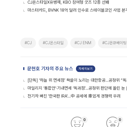
CJ온스타일X유병재, KBO 참여형 굿즈 12종 선봬
마스터카드, BVNK 18억 달러 인수로 스테이블코인 사업 본
#CJ
#CJ온스타일
#CJ ENM
#CJ온큐베이팅
문현호 기자의 주요 뉴스
자세히보기
[단독] ‘하늘 위 면세점’ 싹쓸이 노리는 대한항공…공정위 “독
마일리지 ‘통합안’·기내면세 ‘독과점’…공정위 판단에 쏠린 눈 
전기차 빠진 '한국판 IRA'…中 공세에 車업계 경쟁력 우려
0
0