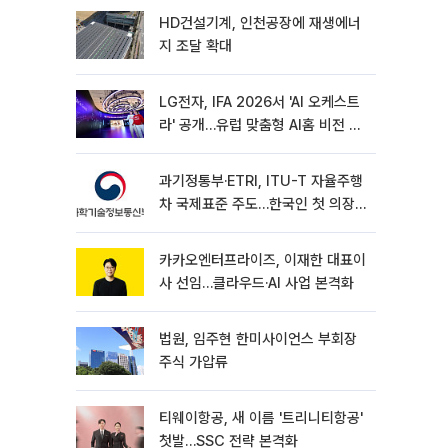
HD건설기계, 인천공장에 재생에너
지 조달 확대
LG전자, IFA 2026서 'AI 오케스트
라' 공개…유럽 맞춤형 AI홈 비전 제
시
과기정통부·ETRI, ITU-T 자율주행
차 국제표준 주도…한국인 첫 의장
선임
카카오엔터프라이즈, 이재한 대표이
사 선임…클라우드·AI 사업 본격화
법원, 임주현 한미사이언스 부회장
주식 가압류
티웨이항공, 새 이름 '트리니티항공'
첫발…SSC 전략 본격화