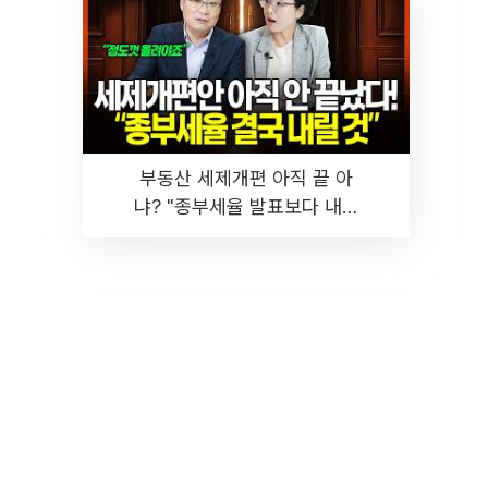
부동산 세제개편 아직 끝 아
냐? "종부세율 발표보다 내릴
것" 장기거주·양도세 전망 I 집
땅지성 I 김인만, 진미윤