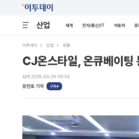
산업
재계
전자/통신/IT
자동차
중
이투데이
산업
유통
CJ온스타일, 온큐베이팅 
입력 2026-04-29 09:54
문현호 기자
구독