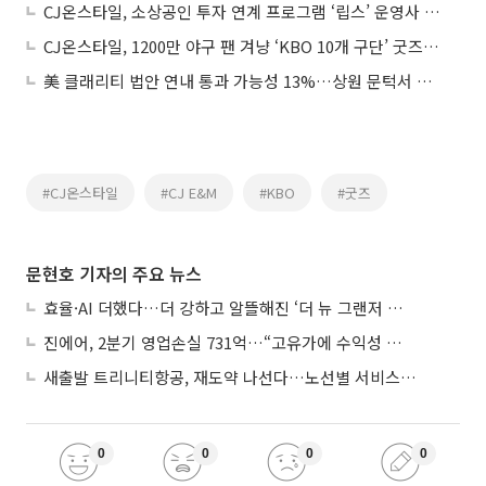
CJ온스타일, 소상공인 투자 연계 프로그램 ‘립스’ 운영사 선정
CJ온스타일, 1200만 야구 팬 겨냥 ‘KBO 10개 구단’ 굿즈 첫 공개
美 클래리티 법안 연내 통과 가능성 13%…상원 문턱서 제동
#CJ온스타일
#CJ E&M
#KBO
#굿즈
문현호 기자의 주요 뉴스
효율·AI 더했다…더 강하고 알뜰해진 ‘더 뉴 그랜저 하이브리드’
진에어, 2분기 영업손실 731억…“고유가에 수익성 악화”
새출발 트리니티항공, 재도약 나선다…노선별 서비스 차별화
0
0
0
0