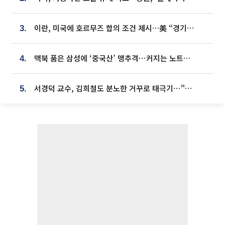
이란, 미국에 호르무즈 합의 조건 제시…美 “경기 아직 안 끝나” [종합]
3.
맥북 품은 삼성에 ‘중국산’ 맹추격⋯커지는 노트북 OLED 시장
4.
서경덕 교수, 김희철도 분노한 거꾸로 태극기⋯"엉터리는 아냐, 아쉬울 뿐"
5.