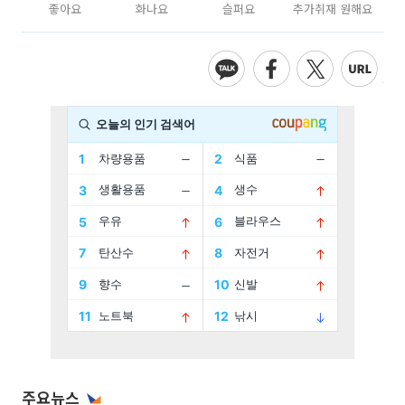
좋아요
화나요
슬퍼요
추가취재 원해요
주요뉴스