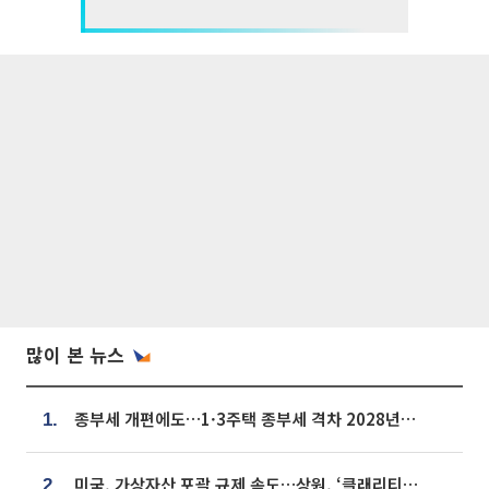
많이 본 뉴스
종부세 개편에도…1·3주택 종부세 격차 2028년부터 확대
1.
미국, 가상자산 포괄 규제 속도…상원, ‘클래리티법’ 9월 절차투표 추진
2.