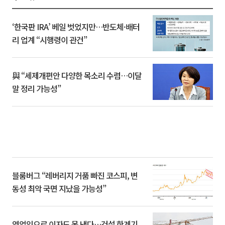
‘한국판 IRA’ 베일 벗었지만…반도체·배터
리 업계 “시행령이 관건”
與 “세제개편안 다양한 목소리 수렴…이달
말 정리 가능성”
블룸버그 “레버리지 거품 빠진 코스피, 변
동성 최악 국면 지났을 가능성”
영업익으로 이자도 못 낸다…건설 한계기