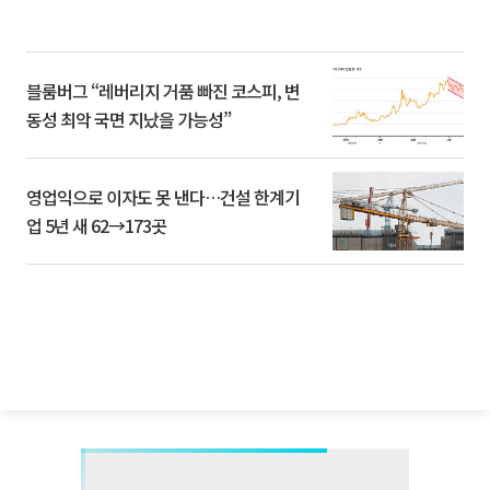
블룸버그 “레버리지 거품 빠진 코스피, 변
동성 최악 국면 지났을 가능성”
영업익으로 이자도 못 낸다…건설 한계기
업 5년 새 62→173곳