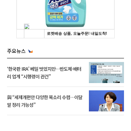
주요뉴스
‘한국판 IRA’ 베일 벗었지만…반도체·배터
리 업계 “시행령이 관건”
與 “세제개편안 다양한 목소리 수렴…이달
말 정리 가능성”