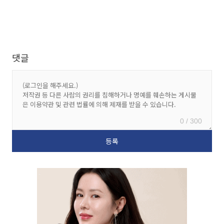
댓글
0 / 300