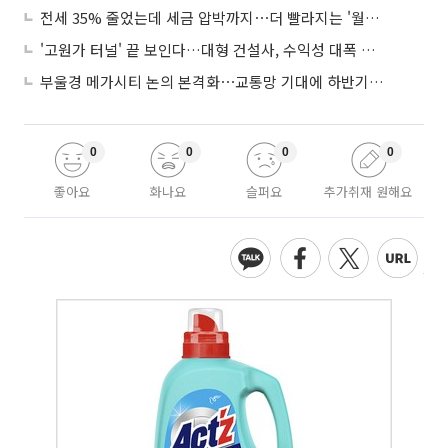
전세 35% 줄었는데 세금 압박까지⋯더 빨라지는 '월세화'
'고원가 터널' 끝 보인다…대형 건설사, 수익성 대폭 개선
부울경 메가시티 논의 본격화⋯교통망 기대에 하반기 분양시장 '주목'
0
0
0
0
좋아요
화나요
슬퍼요
추가취재 원해요