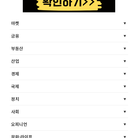
마켓
금융
부동산
산업
경제
국제
정치
사회
오피니언
문화·라이프