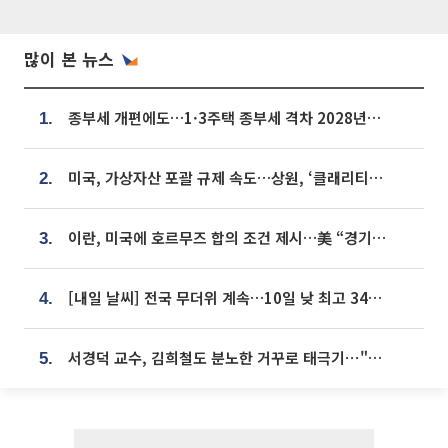
많이 본 뉴스
종부세 개편에도…1·3주택 종부세 격차 2028년부터 확대
1.
미국, 가상자산 포괄 규제 속도…상원, ‘클래리티법’ 9월 절차투표 추진
2.
이란, 미국에 호르무즈 합의 조건 제시…美 “경기 아직 안 끝나” [종합]
3.
[내일 날씨] 전국 무더위 계속…10일 낮 최고 34도 육박
4.
서경덕 교수, 김희철도 분노한 거꾸로 태극기⋯"엉터리는 아냐, 아쉬울 뿐"
5.