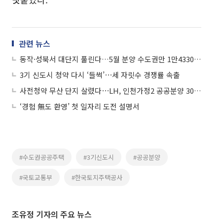
관련 뉴스
동작·성북서 대단지 풀린다…5월 분양 수도권만 1만4330가구
3기 신도시 청약 다시 ‘들썩’⋯세 자릿수 경쟁률 속출
사전청약 무산 단지 살렸다⋯LH, 인천가정2 공공분양 308가구 공급
‘경험 無도 환영’ 첫 일자리 도전 설명서
#수도권공공주택
#3기신도시
#공공분양
#국토교통부
#한국토지주택공사
조유정 기자의 주요 뉴스