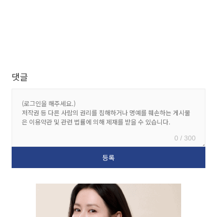
댓글
0 / 300