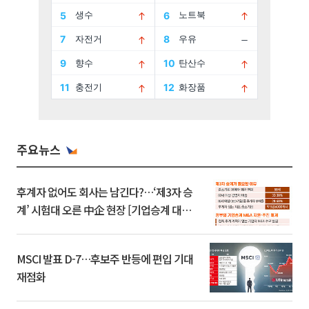
주요뉴스
후계자 없어도 회사는 남긴다?…‘제3자 승
계’ 시험대 오른 中企 현장 [기업승계 대전
환]
MSCI 발표 D-7…후보주 반등에 편입 기대
재점화