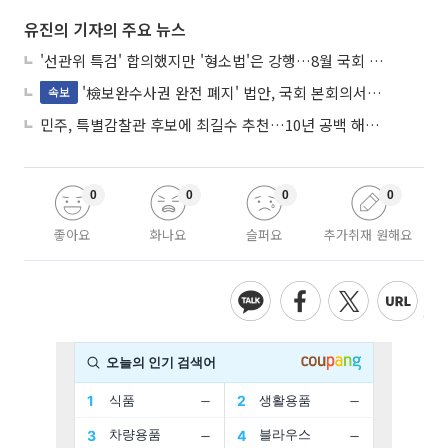
유진의 기자의 주요 뉴스
'선관위 특검' 합의했지만 '형소법'은 강행…8월 국회 '입법 2차전' 예고
'檢보완수사권 완전 폐지' 법안, 국회 본회의서 민주당 주도 통과
속보
민주, 특별감찰관 후보에 최길수 추천…10년 공백 해소 속도
0
0
0
0
좋아요
화나요
슬퍼요
추가취재 원해요