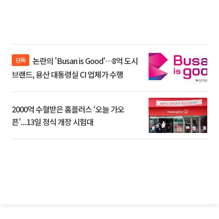
논란의 'Busan is Good'…8억 도시
단독
브랜드, 용산 대통령실 CI 업체가 수행
2000억 수혈받은 홈플러스 ‘오늘 가오
픈’...13일 정식 개장 시험대