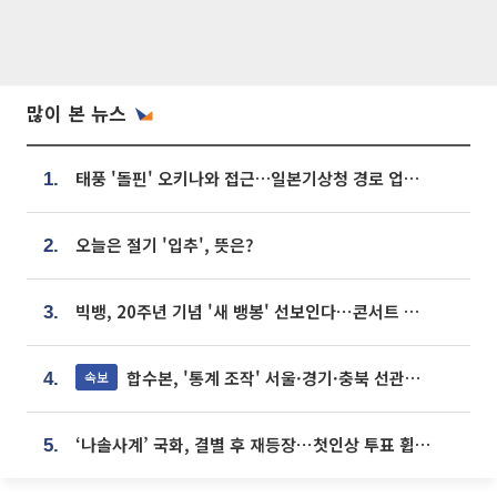
많이 본 뉴스
태풍 '돌핀' 오키나와 접근…일본기상청 경로 업데이트
1.
오늘은 절기 '입추', 뜻은?
2.
빅뱅, 20주년 기념 '새 뱅봉' 선보인다⋯콘서트 앞두고 팝업 개최
3.
합수본, '통계 조작' 서울·경기·충북 선관위 등 추가 압수수색
속보
4.
‘나솔사계’ 국화, 결별 후 재등장⋯첫인상 투표 휩쓸고 ‘인기녀’ 등극
5.