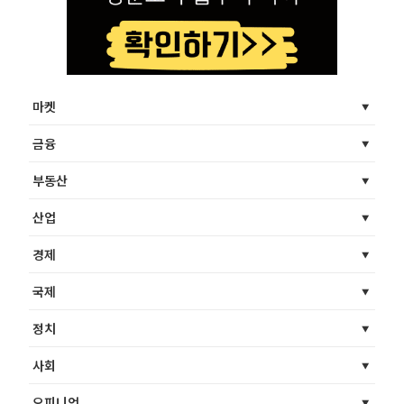
마켓
금융
부동산
산업
경제
국제
정치
사회
오피니언