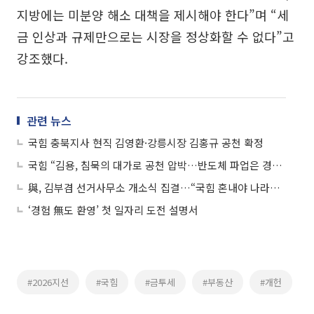
지방에는 미분양 해소 대책을 제시해야 한다”며 “세
금 인상과 규제만으로는 시장을 정상화할 수 없다”고
강조했다.
관련 뉴스
국힘 충북지사 현직 김영환·강릉시장 김홍규 공천 확정
국힘 “김용, 침묵의 대가로 공천 압박…반도체 파업은 경제 볼모”
與, 김부겸 선거사무소 개소식 집결…“국힘 혼내야 나라가 산다”
‘경험 無도 환영’ 첫 일자리 도전 설명서
#2026지선
#국힘
#금투세
#부동산
#개헌