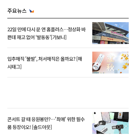
주요뉴스
22일 만에 다시 문 연 홈플러스…정상화 바
쁜데 재고 없어 ‘발동동’[가보니]
입추매직 '불발', 처서매직은 올까요? [해
시태그]
콘서트 갈 때 응원봉만?⋯'최애' 위한 필수
품 등장이오! [솔드아웃]