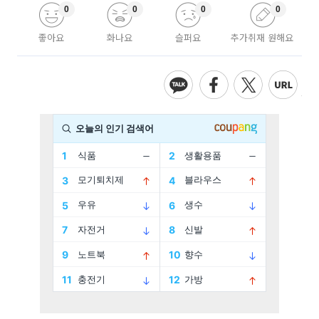
0
0
0
0
좋아요
화나요
슬퍼요
추가취재 원해요