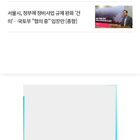
서울시, 정부에 정비사업 규제 완화 '건
의'⋯국토부 "협의 중" 입장만 [종합]