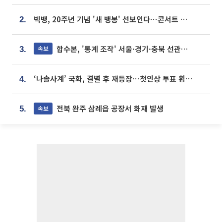
빅뱅, 20주년 기념 '새 뱅봉' 선보인다⋯콘서트 앞두고 팝업 개최
2.
합수본, '통계 조작' 서울·경기·충북 선관위 등 추가 압수수색
속보
3.
‘나솔사계’ 국화, 결별 후 재등장⋯첫인상 투표 휩쓸고 ‘인기녀’ 등극
4.
전북 완주 삼례읍 공장서 화재 발생
속보
5.