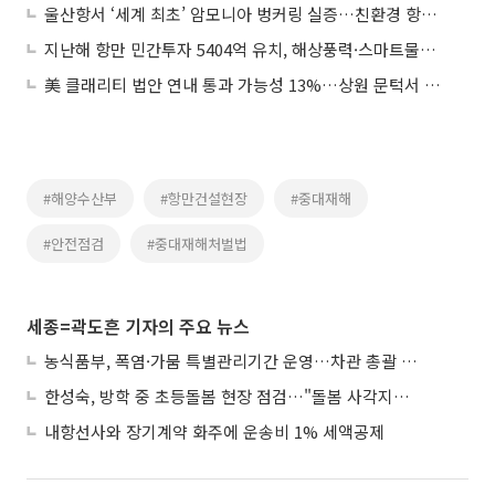
울산항서 ‘세계 최초’ 암모니아 벙커링 실증…친환경 항만 전환 신호탄
지난해 항만 민간투자 5404억 유치, 해상풍력·스마트물류 중심 구조 전환
美 클래리티 법안 연내 통과 가능성 13%…상원 문턱서 제동
#해양수산부
#항만건설현장
#중대재해
#안전점검
#중대재해처벌법
세종=곽도흔 기자의 주요 뉴스
농식품부, 폭염·가뭄 특별관리기간 운영…차관 총괄 대응체계 격상
한성숙, 방학 중 초등돌봄 현장 점검…"돌봄 사각지대 없애야"
내항선사와 장기계약 화주에 운송비 1% 세액공제