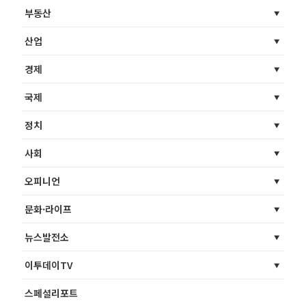
부동산
산업
경제
국제
정치
사회
오피니언
문화·라이프
뉴스발전소
이투데이TV
스페셜리포트