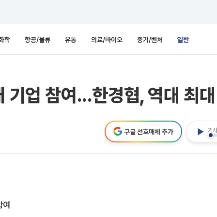
화학
항공/물류
유통
의료/바이오
중기/벤처
일반
 기업 참여...한경협, 역대 최
기사
구글 선호매체 추가
참여