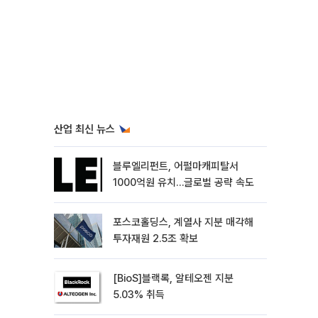
산업 최신 뉴스
블루엘리펀트, 어펄마캐피탈서
1000억원 유치…글로벌 공략 속도
포스코홀딩스, 계열사 지분 매각해
투자재원 2.5조 확보
[BioS]블랙록, 알테오젠 지분
5.03% 취득