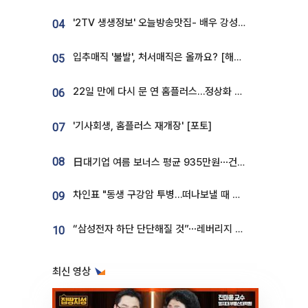
'2TV 생생정보' 오늘방송맛집- 배우 강성진 단골! 쌀국수ㆍ푸팟퐁 커리 맛집 '블○○○'
04
입추매직 '불발', 처서매직은 올까요? [해시태그]
05
22일 만에 다시 문 연 홈플러스…정상화 바쁜데 재고 없어 ‘발동동’[가보니]
06
'기사회생, 홈플러스 재개장' [포토]
07
08
日대기업 여름 보너스 평균 935만원⋯건설회사 1800만 넘어
차인표 "동생 구강암 투병…떠나보낼 때 가장 힘들었다”
09
“삼성전자 하단 단단해질 것”⋯레버리지 규제에 쏠림 완화 [찐코노미]
10
최신 영상