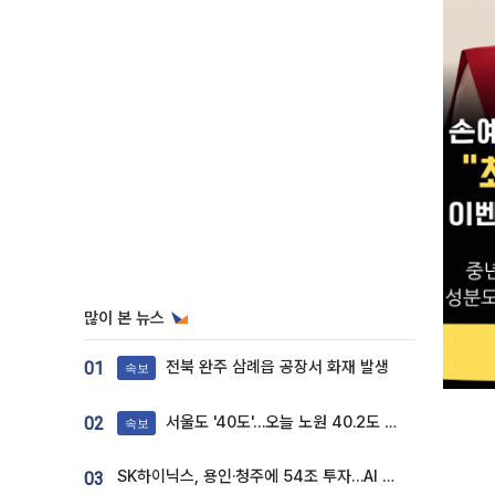
많이 본 뉴스
전북 완주 삼례읍 공장서 화재 발생
01
속보
서울도 '40도'…오늘 노원 40.2도 기록
02
속보
SK하이닉스, 용인·청주에 54조 투자…AI 메모리 생산기지 키운다
03