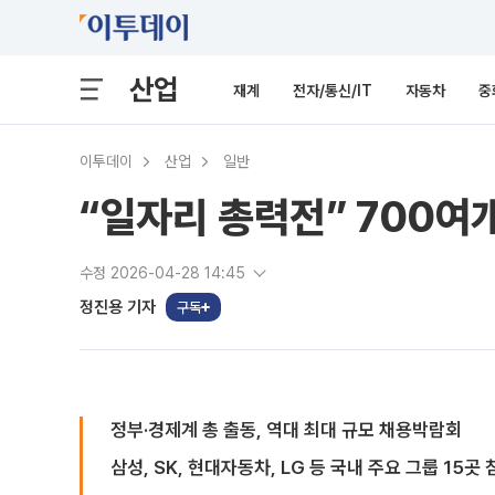
산업
재계
전자/통신/IT
자동차
중
이투데이
산업
일반
“일자리 총력전” 700여개
수정 2026-04-28 14:45
정진용 기자
구독
정부·경제계 총 출동, 역대 최대 규모 채용박람회
삼성, SK, 현대자동차, LG 등 국내 주요 그룹 15곳 