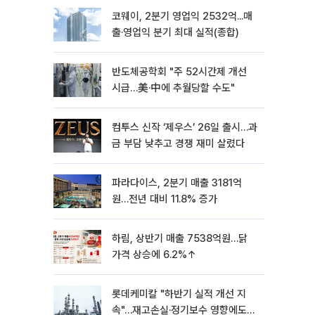
코웨이, 2분기 영업익 2532억...매
출·영업익 분기 최대 실적(종합)
반도체공학회 "주 52시간제 개선
시급…美·中에 추월당할 수도"
컴투스 신작 ‘제우스’ 26일 출시…과
금 부담 낮추고 경쟁 재미 살렸다
파라다이스, 2분기 매출 3181억
원…전년 대비 11.8% 증가
하림, 상반기 매출 7538억원…닭
가격 상승에 6.2%↑
롯데케미칼 "하반기 실적 개선 지
속"…재고손실·정기보수 영향에도