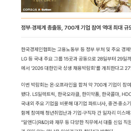
정부·경제계 총출동, 700개 기업 참여 역대 최대 
한국경제인협회는 고용노동부 등 정부 부처 및 주요 경제단
LG 등 국내 주요 그룹 15곳과 공동으로 28일부터 29일
에서 ‘2026 대한민국 상생 채용박람회’를 개최한다고 27
이번 박람회는 온·오프라인을 합쳐 약 700개 기업이 참
됐다. LS일렉트릭, 한국오라클, 한미약품, 한국콜마, HD
국내외 주요 기업을 비롯해 대기업 파트너사, 중견·중소기
함께 참여해 청년취업난과 기업·구직자 간 일자리 미스매
“알앤디(R&D)와 재무 등 다양한 직무에서 대졸 신입 직