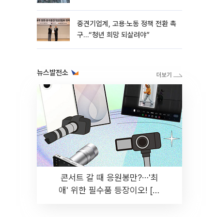
흑자 유지
중견기업계, 고용·노동 정책 전환 촉
구…“청년 희망 되살려야”
뉴스발전소
콘서트 갈 때 응원봉만?⋯'최
애' 위한 필수품 등장이오! [솔
드아웃]