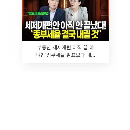
부동산 세제개편 아직 끝 아
냐? "종부세율 발표보다 내릴
것" 장기거주·양도세 전망 I 집
땅지성 I 김인만, 진미윤