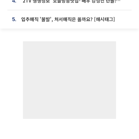
'2TV 생생정보' 오늘방송맛집- 배우 강성진 단골! 쌀국수ㆍ푸팟퐁 커리 맛집 '블○○○'
4.
입추매직 '불발', 처서매직은 올까요? [해시태그]
5.