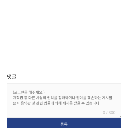
댓글
0 / 300