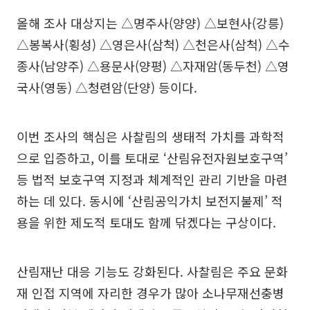
올해 조사 대상지는 △명주사(양양) △보현사(강릉)
△봉복사(횡성) △영은사(삼척) △천은사(삼척) △수
종사(남양주) △용문사(양평) △자재암(동두천) △영
국사(영동) △청련암(단양) 등이다.
이번 조사의 핵심은 사찰림의 생태적 가치를 과학적
으로 입증하고, 이를 토대로 ‘산림유전자원보호구역’
등 법적 보호구역 지정과 체계적인 관리 기반을 마련
하는 데 있다. 동시에 ‘산림공익가치 보전지불제’ 적
용을 위한 제도적 토대도 함께 닦겠다는 구상이다.
산림재난 대응 기능도 강화된다. 사찰림은 주요 문화
재 인접 지역에 자리한 경우가 많아 소나무재선충병