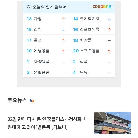
주요뉴스
22일 만에 다시 문 연 홈플러스…정상화 바
쁜데 재고 없어 ‘발동동’[가보니]