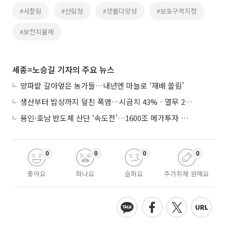
#사찰림
#산림청
#생물다양성
#보호구역지정
#보전지불제
세종=노승길 기자의 주요 뉴스
양파밭 갈아엎은 농가들…내년엔 마늘로 ‘재배 쏠림’
생산부터 밥상까지 덮친 폭염…시금치 43%ㆍ열무 28% 급등
용인·호남 반도체 산단 ‘속도전’…1600조 메가투자 이행 총력
0
0
0
0
좋아요
화나요
슬퍼요
추가취재 원해요