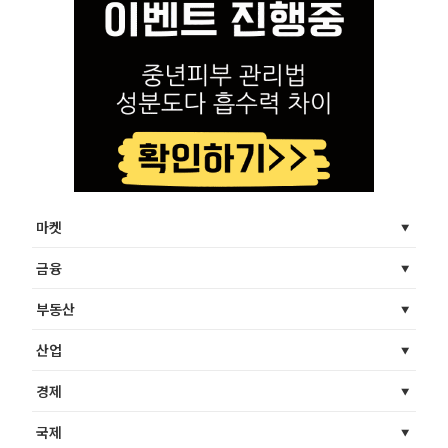
마켓
금융
부동산
산업
경제
국제