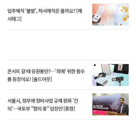
입추매직 '불발', 처서매직은 올까요? [해
시태그]
콘서트 갈 때 응원봉만?⋯'최애' 위한 필수
품 등장이오! [솔드아웃]
서울시, 정부에 정비사업 규제 완화 '건
의'⋯국토부 "협의 중" 입장만 [종합]