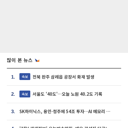
많이 본 뉴스
전북 완주 삼례읍 공장서 화재 발생
속보
1.
서울도 '40도'…오늘 노원 40.2도 기록
속보
2.
SK하이닉스, 용인·청주에 54조 투자…AI 메모리 생산기지 키운다
3.