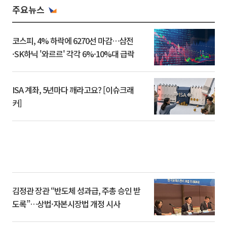
주요뉴스
코스피, 4% 하락에 6270선 마감…삼전
·SK하닉 '와르르' 각각 6%·10%대 급락
ISA 계좌, 5년마다 깨라고요? [이슈크래
커]
김정관 장관 “반도체 성과급, 주총 승인 받
도록”…상법·자본시장법 개정 시사