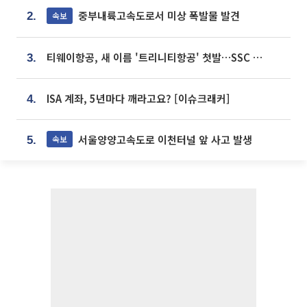
중부내륙고속도로서 미상 폭발물 발견
속보
2.
티웨이항공, 새 이름 '트리니티항공' 첫발…SSC 전략 본격화
3.
ISA 계좌, 5년마다 깨라고요? [이슈크래커]
4.
서울양양고속도로 이천터널 앞 사고 발생
속보
5.