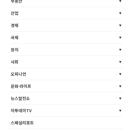
부동산
산업
경제
국제
정치
사회
오피니언
문화·라이프
뉴스발전소
이투데이TV
스페셜리포트