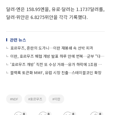
달러·엔은 158.95엔을, 유로·달러는 1.1737달러를,
달러·위안은 6.8275위안을 각각 기록했다.
관련 뉴스
호르무즈, 혼란의 도가니…이란 재봉쇄 속 선박 피격
이란, 호르무즈 해협 개방 발표 하루 만에 번복…군부 “다시 통제”
‘호르무즈 개방’ 직전 또 수상 거래⋯유가 하락에 1조원 베팅
블랙록 토큰화 MMF, 유럽 시장 진출∙∙∙스테이블코인 확장
#NDF
#호르무즈
#이란
0
0
0
0