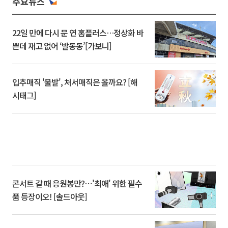
주요뉴스
22일 만에 다시 문 연 홈플러스…정상화 바
쁜데 재고 없어 ‘발동동’[가보니]
입추매직 '불발', 처서매직은 올까요? [해
시태그]
콘서트 갈 때 응원봉만?⋯'최애' 위한 필수
품 등장이오! [솔드아웃]