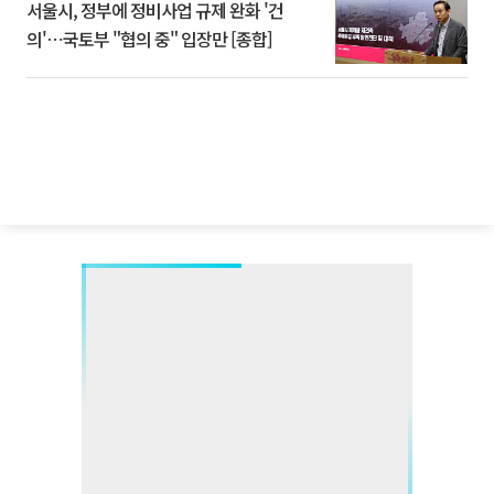
서울시, 정부에 정비사업 규제 완화 '건
의'⋯국토부 "협의 중" 입장만 [종합]