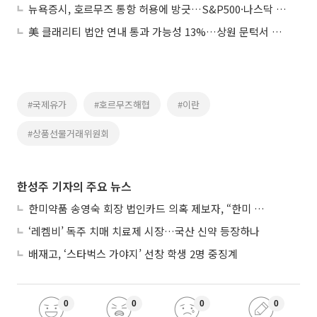
뉴욕증시, 호르무즈 통항 허용에 방긋…S&P500·나스닥 사상 최고치
美 클래리티 법안 연내 통과 가능성 13%…상원 문턱서 제동
#국제유가
#호르무즈해협
#이란
#상품선물거래위원회
한성주 기자의 주요 뉴스
한미약품 송영숙 회장 법인카드 의혹 제보자, “한미 잘 되기 바라는 마음”
‘레켐비’ 독주 치매 치료제 시장…국산 신약 등장하나
배재고, ‘스타벅스 가야지’ 선창 학생 2명 중징계
0
0
0
0