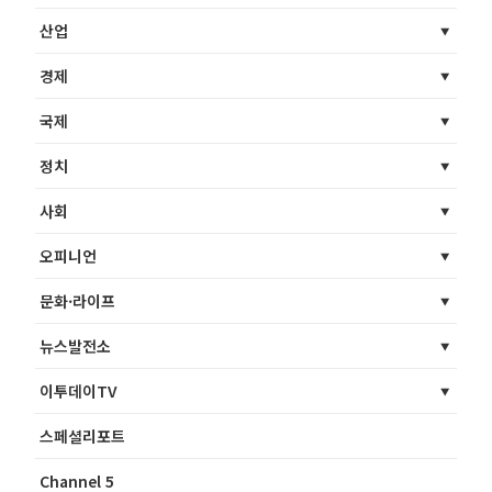
산업
경제
국제
정치
사회
오피니언
문화·라이프
뉴스발전소
이투데이TV
스페셜리포트
Channel 5