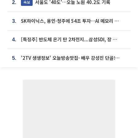
서울도 '40도'…오늘 노원 40.2도 기록
속보
2.
SK하이닉스, 용인·청주에 54조 투자…AI 메모리 생산기지 키운다
3.
[특징주] 반도체 온기 탄 2차전지...삼성SDI, 장 초반 7% 넘게 껑충
4.
'2TV 생생정보' 오늘방송맛집- 배우 강성진 단골! 쌀국수ㆍ푸팟퐁 커리 맛집 '블○○○'
5.