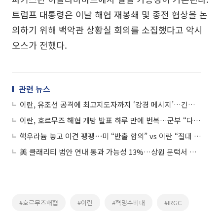
트럼프 대통령은 이날 해협 재봉쇄 및 종전 협상을 논
의하기 위해 백악관 상황실 회의를 소집했다고 악시
오스가 전했다.
관련 뉴스
이란, 유조선 공격에 최고지도자까지 ‘강경 메시지’…긴장 재점화
이란, 호르무즈 해협 개방 발표 하루 만에 번복…군부 “다시 통제”
핵우라늄 놓고 이견 팽팽⋯미 “반출 합의” vs 이란 “절대 불가”
美 클래리티 법안 연내 통과 가능성 13%…상원 문턱서 제동
#호르무즈해협
#이란
#혁명수비대
#IRGC