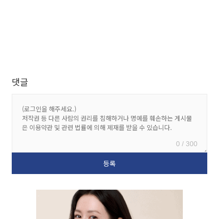
댓글
0 / 300