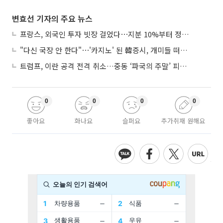
변효선 기자의 주요 뉴스
프랑스, 외국인 투자 빗장 걸었다⋯지분 10%부터 정부가 승인
"다신 국장 안 한다"⋯'카지노' 된 韓증시, 개미들 떠난다
트럼프, 이란 공격 전격 취소…중동 ‘파국의 주말’ 피했다
0
0
0
0
좋아요
화나요
슬퍼요
추가취재 원해요