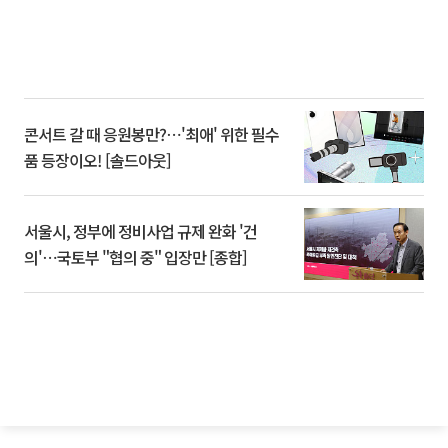
콘서트 갈 때 응원봉만?⋯'최애' 위한 필수
품 등장이오! [솔드아웃]
서울시, 정부에 정비사업 규제 완화 '건
의'⋯국토부 "협의 중" 입장만 [종합]