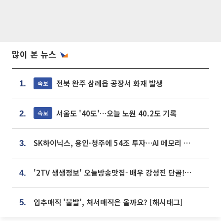
많이 본 뉴스
전북 완주 삼례읍 공장서 화재 발생
속보
1.
서울도 '40도'…오늘 노원 40.2도 기록
속보
2.
SK하이닉스, 용인·청주에 54조 투자…AI 메모리 생산기지 키운다
3.
'2TV 생생정보' 오늘방송맛집- 배우 강성진 단골! 쌀국수ㆍ푸팟퐁 커리 맛집 '블○○○'
4.
입추매직 '불발', 처서매직은 올까요? [해시태그]
5.