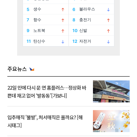
주요뉴스
22일 만에 다시 문 연 홈플러스…정상화 바
쁜데 재고 없어 ‘발동동’[가보니]
입추매직 '불발', 처서매직은 올까요? [해
시태그]