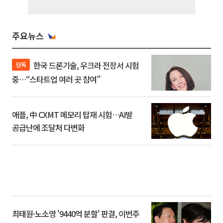
주요뉴스
한국 드론기술, 우크라 전장서 시험
단독
중…“스타트업 여러 곳 참여”
애플, 中 CXMT 메모리 탑재 시험…AI발
공급난에 조달처 다변화
최태원·노소영 '9440억 분할' 판결, 이번주