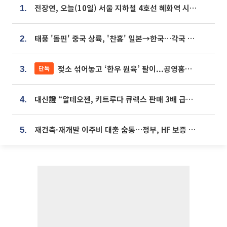
전장연, 오늘(10일) 서울 지하철 4호선 혜화역 시위…1호선 용산역 무정차
1.
태풍 '돌핀' 중국 상륙, '찬홈' 일본→한국…각국 기상청 예상 경로는?
2.
젖소 섞어놓고 ‘한우 원육’ 팔이...공영홈쇼핑 표기·검증 구멍
단독
3.
대신證 “알테오젠, 키트루다 큐렉스 판매 3배 급증…목표가 41만원 상향”
4.
재건축·재개발 이주비 대출 숨통…정부, HF 보증 신설 추진
5.