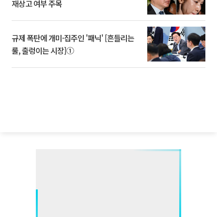
재상고 여부 주목
규제 폭탄에 개미·집주인 '패닉' [흔들리는
룰, 출렁이는 시장]①