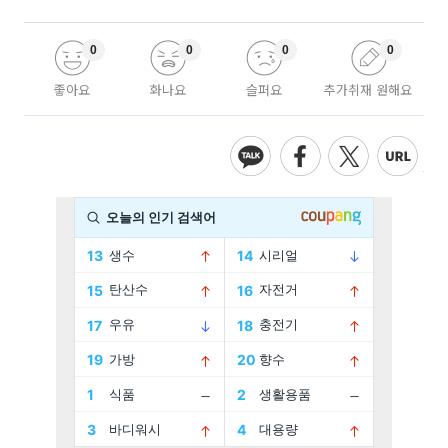
0
0
0
0
좋아요
화나요
슬퍼요
추가취재 원해요