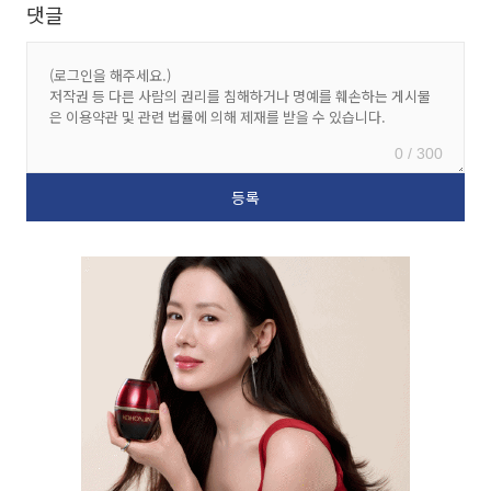
댓글
0 / 300