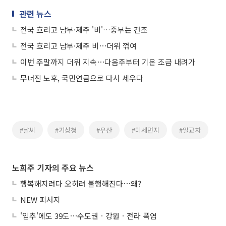
관련 뉴스
전국 흐리고 남부·제주 '비'…중부는 건조
전국 흐리고 남부·제주 비⋯더위 꺾여
이번 주말까지 더위 지속⋯다음주부터 기온 조금 내려가
무너진 노후, 국민연금으로 다시 세우다
#날씨
#기상청
#우산
#미세먼지
#일교차
노희주 기자의 주요 뉴스
행복해지려다 오히려 불행해진다⋯왜?
NEW 피서지
'입추'에도 39도⋯수도권ㆍ강원ㆍ전라 폭염